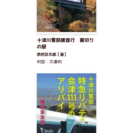
十津川警部捜査行 裏切り
の駅
西村京太郎［著］
判型：文庫判