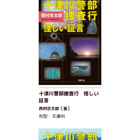
十津川警部捜査行 怪しい
証言
西村京太郎［著］
判型：文庫判