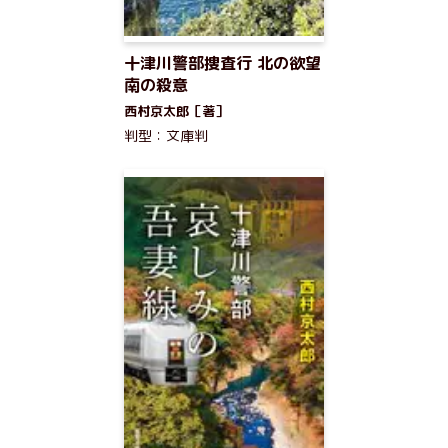
十津川警部捜査行 北の欲望
南の殺意
西村京太郎［著］
判型：文庫判