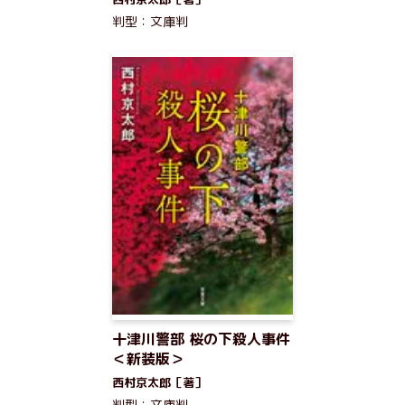
判型：文庫判
十津川警部 桜の下殺人事件
＜新装版＞
西村京太郎［著］
判型：文庫判