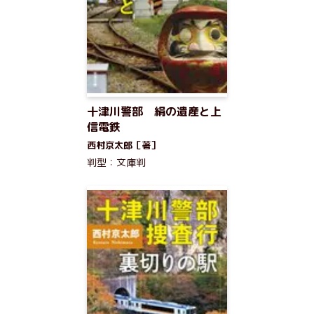
十津川警部 絹の遺産と上
信電鉄
西村京太郎［著］
判型：文庫判