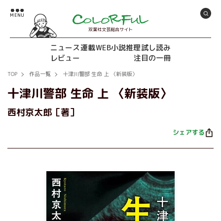
双葉社文芸総合サイト
ニュース
連載
WEB小説推理
試し読み
レビュー
注目の一冊
TOP
作品一覧
十津川警部 生命 上 〈新装版〉
十津川警部 生命 上 〈新装版〉
西村京太郎［著］
シェアする