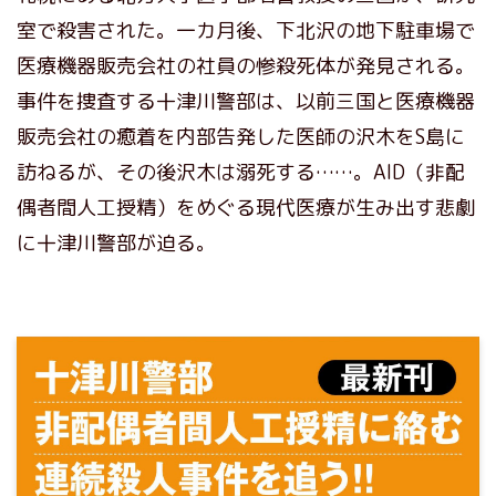
室で殺害された。一カ月後、下北沢の地下駐車場で
医療機器販売会社の社員の惨殺死体が発見される。
事件を捜査する十津川警部は、以前三国と医療機器
販売会社の癒着を内部告発した医師の沢木をS島に
訪ねるが、その後沢木は溺死する……。AID（非配
偶者間人工授精）をめぐる現代医療が生み出す悲劇
に十津川警部が迫る。