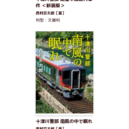
件 ＜新装版＞
西村京太郎［著］
判型：文庫判
十津川警部 南風の中で眠れ
西村京太郎［著］