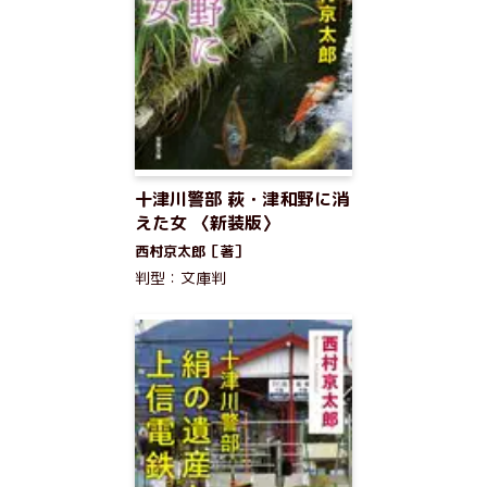
十津川警部 萩・津和野に消
えた女 〈新装版〉
西村京太郎［著］
判型：文庫判