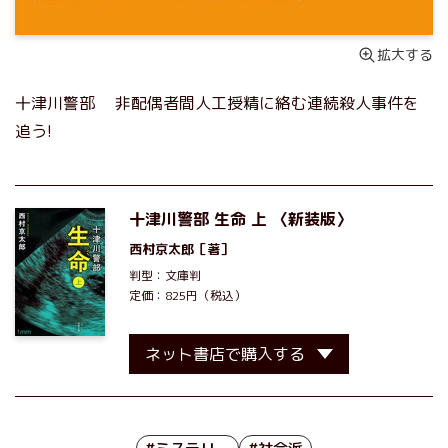
拡大する
十津川警部 非配偶者間人工授精に絡む連続殺人事件を
追う!
十津川警部 生命 上 〈新装版〉
西村京太郎
［著］
判型：文庫判
定価：825円（税込）
ネット書店で購入する