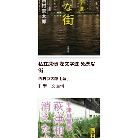
私立探偵 左文字進 兇悪な
街
西村京太郎［著］
判型：文庫判