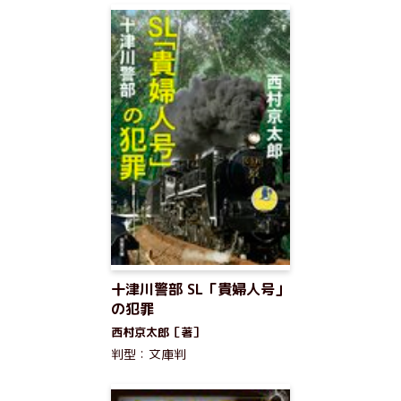
十津川警部 SL「貴婦人号」
の犯罪
西村京太郎［著］
判型：文庫判