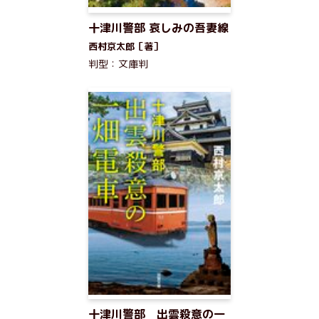
十津川警部 哀しみの吾妻線
西村京太郎［著］
判型：文庫判
十津川警部 出雲殺意の一