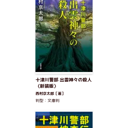
十津川警部 出雲神々の殺人
〈新装版〉
西村京太郎［著］
判型：文庫判