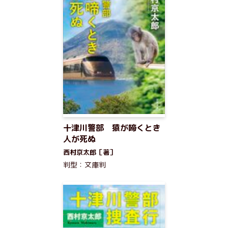
十津川警部 猿が啼くとき
人が死ぬ
西村京太郎［著］
判型：文庫判