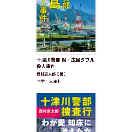
十津川警部 呉・広島ダブル
殺人事件
西村京太郎［著］
判型：文庫判