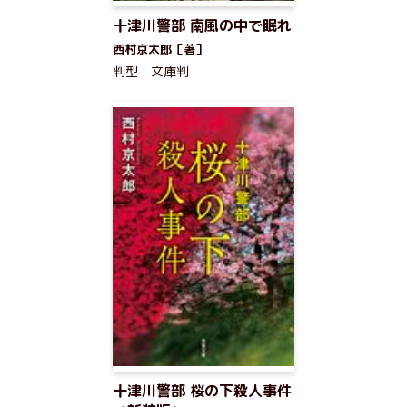
十津川警部 南風の中で眠れ
西村京太郎［著］
判型：文庫判
十津川警部 桜の下殺人事件