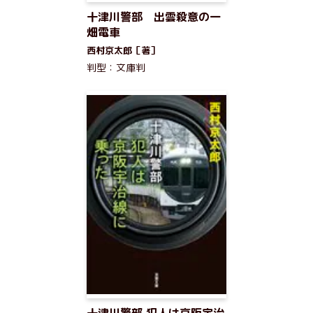
十津川警部 出雲殺意の一
畑電車
西村京太郎［著］
判型：文庫判