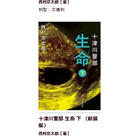
西村京太郎［著］
判型：文庫判
十津川警部 生命 下 〈新装
版〉
西村京太郎［著］