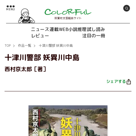
双葉社文芸総合サイト
ニュース
連載
WEB小説推理
試し読み
レビュー
注目の一冊
TOP
作品一覧
十津川警部 妖異川中島
十津川警部 妖異川中島
西村京太郎［著］
シェアする