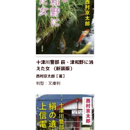
十津川警部 萩・津和野に消
えた女 〈新装版〉
西村京太郎［著］
判型：文庫判