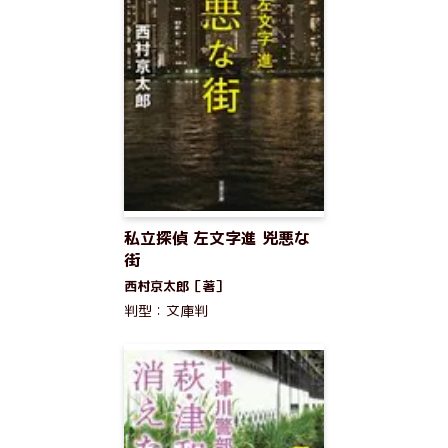
私立探偵 左文字進 兇悪な
街
西村京太郎［著］
判型：文庫判