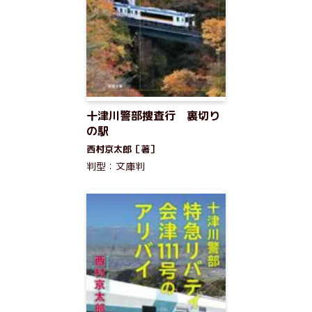
十津川警部捜査行 裏切り
の駅
西村京太郎［著］
判型：文庫判