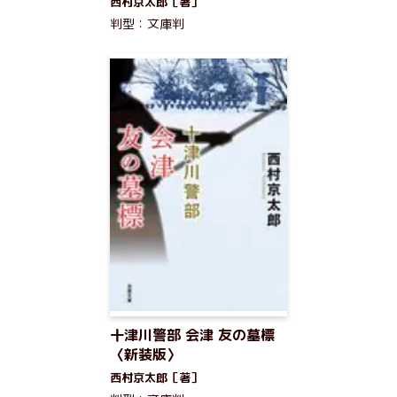
西村京太郎［著］
判型：文庫判
十津川警部 会津 友の墓標
〈新装版〉
西村京太郎［著］