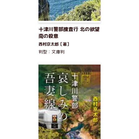
十津川警部捜査行 北の欲望
南の殺意
西村京太郎［著］
判型：文庫判