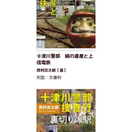
十津川警部 絹の遺産と上
信電鉄
西村京太郎［著］
判型：文庫判