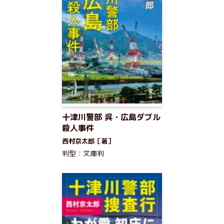
十津川警部 呉・広島ダブル
殺人事件
西村京太郎［著］
判型：文庫判