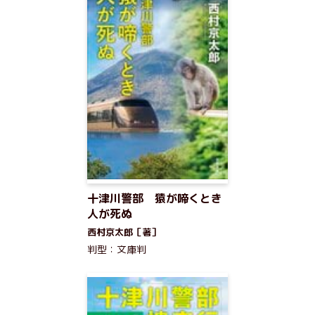
十津川警部 猿が啼くとき
人が死ぬ
西村京太郎［著］
判型：文庫判