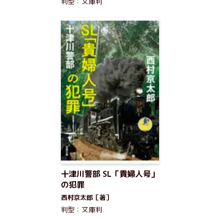
判型：文庫判
十津川警部 SL「貴婦人号」
の犯罪
西村京太郎［著］
判型：文庫判