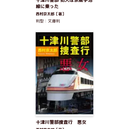
十津川警部 犯人は京阪宇治
線に乗った
西村京太郎［著］
判型：文庫判
十津川警部捜査行 悪女