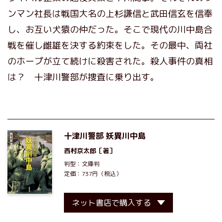
ンマン社長は戦国大名の上杉謙信と武田信玄を信奉
し、お互い犬猿の仲だった。そこで現代の川中島合
戦を催し雌雄を決する約束をした。その最中、両社
のホープが立て続けに殺害された。殺人事件の真相
は？ 十津川警部が捜査に乗り出す。
十津川警部 妖異川中島
西村京太郎
［著］
判型：文庫判
定価：737円（税込）
ネット書店で購入する