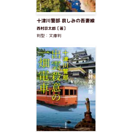
十津川警部 哀しみの吾妻線
西村京太郎［著］
判型：文庫判