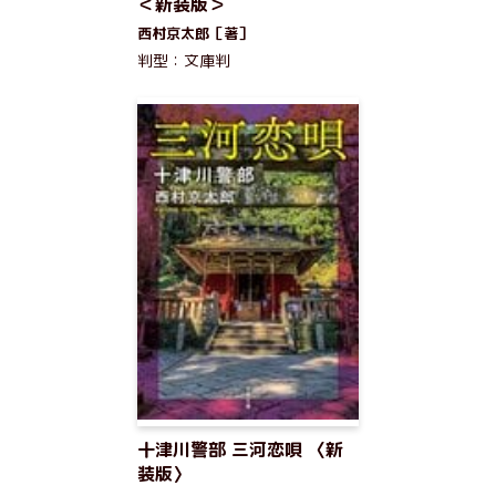
＜新装版＞
西村京太郎［著］
判型：文庫判
十津川警部 三河恋唄 〈新
装版〉