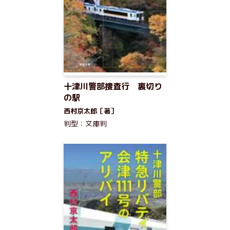
十津川警部捜査行 裏切り
の駅
西村京太郎［著］
判型：文庫判