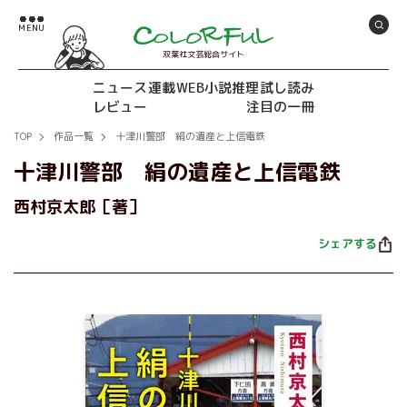
双葉社文芸総合サイト
ニュース
連載
WEB小説推理
試し読み
レビュー
注目の一冊
TOP
作品一覧
十津川警部 絹の遺産と上信電鉄
十津川警部 絹の遺産と上信電鉄
西村京太郎［著］
シェアする