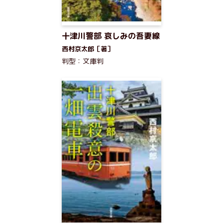
十津川警部 哀しみの吾妻線
西村京太郎［著］
判型：文庫判