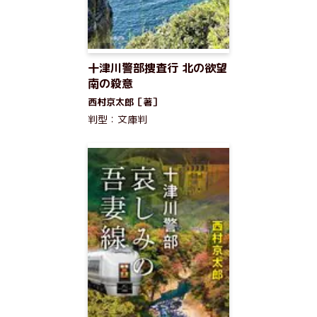
十津川警部捜査行 北の欲望
南の殺意
西村京太郎［著］
判型：文庫判