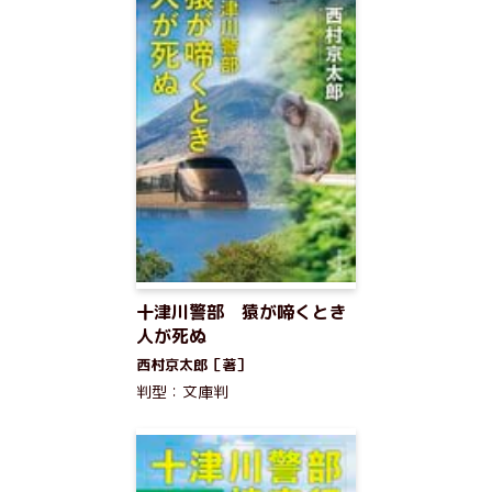
十津川警部 猿が啼くとき
人が死ぬ
西村京太郎［著］
判型：文庫判