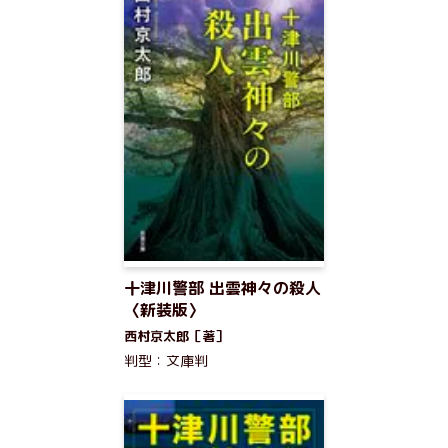
十津川警部 出雲神々の殺人
〈新装版〉
西村京太郎［著］
判型：文庫判