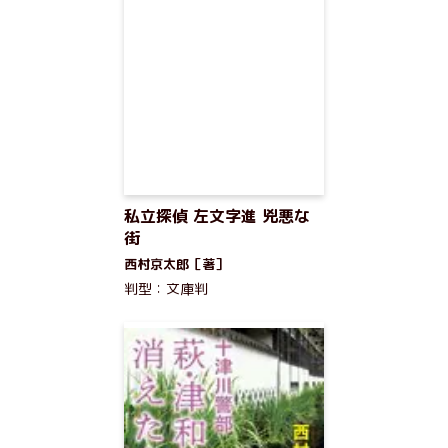
私立探偵 左文字進 兇悪な
街
西村京太郎［著］
判型：文庫判