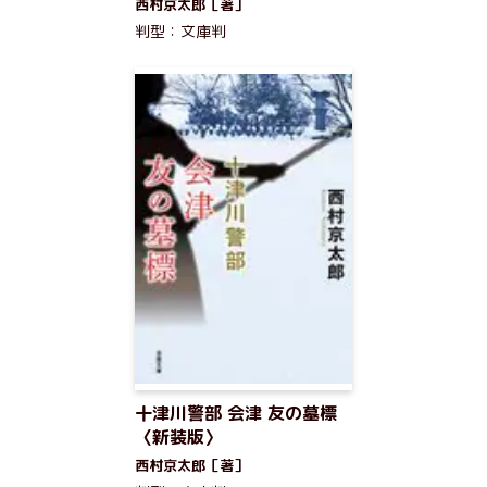
西村京太郎［著］
判型：文庫判
十津川警部 会津 友の墓標
〈新装版〉
西村京太郎［著］