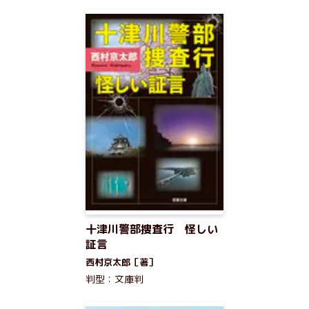
十津川警部捜査行 怪しい
証言
西村京太郎［著］
判型：文庫判