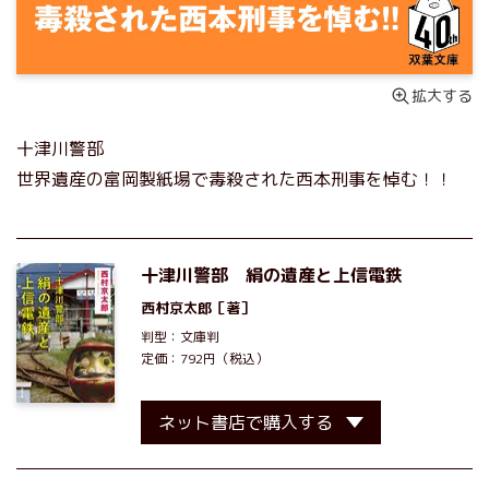
拡大する
十津川警部
世界遺産の富岡製紙場で毒殺された西本刑事を悼む！！
十津川警部 絹の遺産と上信電鉄
西村京太郎
［著］
判型：文庫判
定価：792円（税込）
ネット書店で購入する