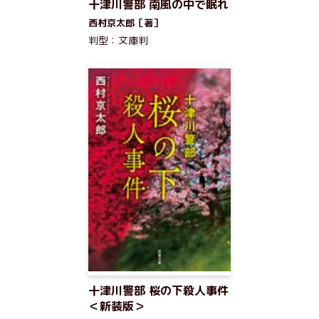
十津川警部 南風の中で眠れ
西村京太郎［著］
判型：文庫判
十津川警部 桜の下殺人事件
＜新装版＞