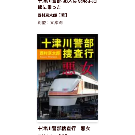
十津川警部 犯人は京阪宇治
線に乗った
西村京太郎［著］
判型：文庫判
十津川警部捜査行 悪女