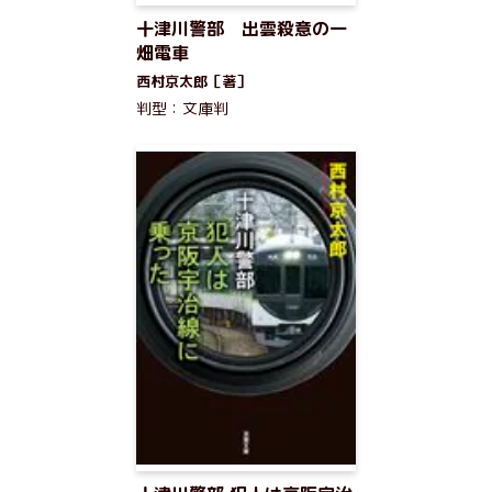
十津川警部 出雲殺意の一
畑電車
西村京太郎［著］
判型：文庫判