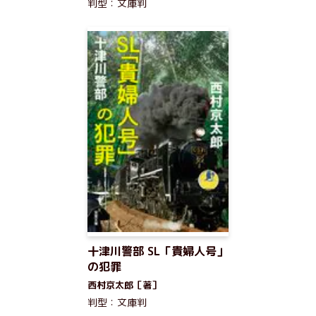
判型：文庫判
十津川警部 SL「貴婦人号」
の犯罪
西村京太郎［著］
判型：文庫判