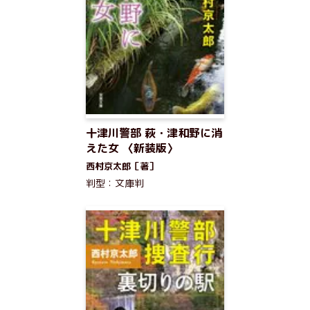
十津川警部 萩・津和野に消
えた女 〈新装版〉
西村京太郎［著］
判型：文庫判