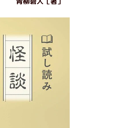
青柳碧人［著］