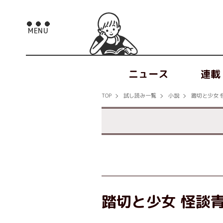
ニュース
連載
TOP
試し読み一覧
小説
踏切と少女 
踏切と少女 怪談