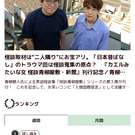
怪談取材は“二人隣り”にお宝アリ。「日本昔ばな
し」のトラウマ回は怪談蒐集の原点？ 『カエルみ
たいな女 怪談青柳屋敷・新館』刊行記念／青柳碧
人・西田どらやき対談【前編】
青柳碧人氏による実話怪談集「怪談青柳屋敷」シリーズの第３弾が刊
行！ これを記念して、お笑いコンビ「入間国際宣言」として活躍する
一方、怪談師としても大注目の西田どらやきさんとの対談を開催。
ランキング
月間
週間
試し読み
1