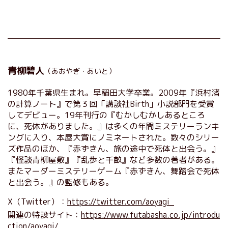
青柳碧人
（あおやぎ・あいと）
1980年千葉県生まれ。早稲田大学卒業。2009年『浜村渚
の計算ノート』で第３回「講談社Birth」小説部門を受賞
してデビュー。19年刊行の『むかしむかしあるところ
に、死体がありました。』は多くの年間ミステリーランキ
ングに入り、本屋大賞にノミネートされた。数々のシリー
ズ作品のほか、『赤ずきん、旅の途中で死体と出会う。』
『怪談青柳屋敷』『乱歩と千畝』など多数の著者がある。
またマーダーミステリーゲーム『赤ずきん、舞踏会で死体
と出会う。』の監修もある。
X（Twitter）：
https://twitter.com/aoyagi_
関連の特設サイト：
https://www.futabasha.co.jp/introdu
ction/aoyagi/