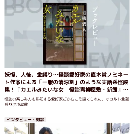
妖怪、人怖、金縛り…怪談愛好家の直木賞ノミネー
ト作家による「一服の清涼剤」のような実話系怪談
集！『カエルみたいな女 怪談青柳屋敷・新館』青
柳碧人
怪談の楽しみ方を熟知する愛好家だからこそ建てられた、オカルト全部
盛り混沌屋敷
インタビュー・対談