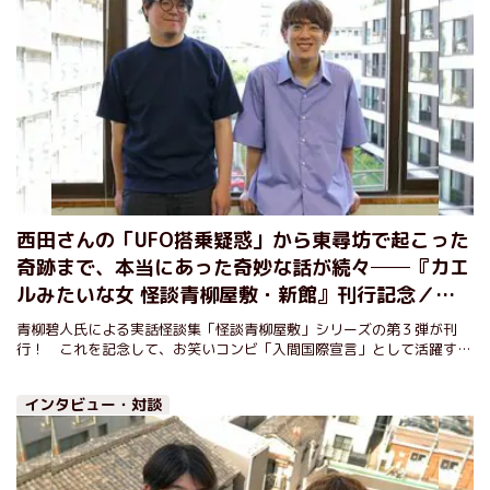
西田さんの「UFO搭乗疑惑」から東尋坊で起こった
奇跡まで、本当にあった奇妙な話が続々──『カエ
ルみたいな女 怪談青柳屋敷・新館』刊行記念／青
柳碧人・西田どらやき対談【後編】
青柳碧人氏による実話怪談集「怪談青柳屋敷」シリーズの第３弾が刊
行！ これを記念して、お笑いコンビ「入間国際宣言」として活躍する
一方、怪談師としても大注目の西田どらやきさんとの対談を開催。
インタビュー・対談