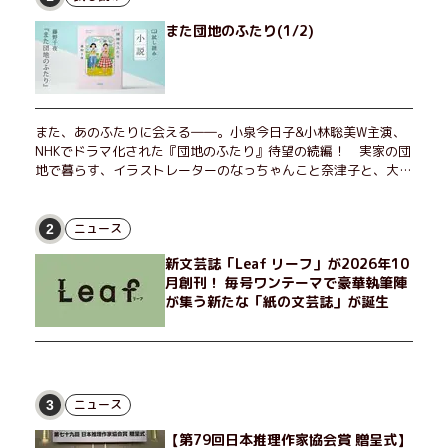
また団地のふたり(1/2)
また、あのふたりに会える――。小泉今日子&小林聡美W主演、
NHKでドラマ化された『団地のふたり』待望の続編！ 実家の団
地で暮らす、イラストレーターのなっちゃんこと奈津子と、大学
非常勤講師のノエチこと野枝。フリマアプリの売り上げでちょっ
とした贅沢を楽しんだり、近所のおばちゃんの恋バナを聞いてあ
げたり、部屋でふたりだけの「台湾映画祭」を催したり。50代
ニュース
2
独身、幼なじみの変わらぬ友情とささやかな幸せの日々を描く。
新文芸誌「Leaf リーフ」が2026年10
月創刊！ 毎号ワンテーマで豪華執筆陣
が集う新たな「紙の文芸誌」が誕生
ニュース
3
【第79回日本推理作家協会賞 贈呈式】