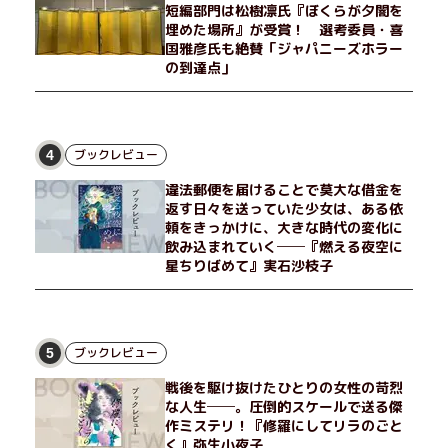
短編部門は松樹凛氏『ぼくらが夕闇を
埋めた場所』が受賞！ 選考委員・喜
国雅彦氏も絶賛「ジャパニーズホラー
の到達点」
ブックレビュー
4
違法郵便を届けることで莫大な借金を
返す日々を送っていた少女は、ある依
頼をきっかけに、大きな時代の変化に
飲み込まれていく──『燃える夜空に
星ちりばめて』実石沙枝子
ブックレビュー
5
戦後を駆け抜けたひとりの女性の苛烈
な人生──。圧倒的スケールで送る傑
作ミステリ！『修羅にしてリラのごと
く』弥生小夜子