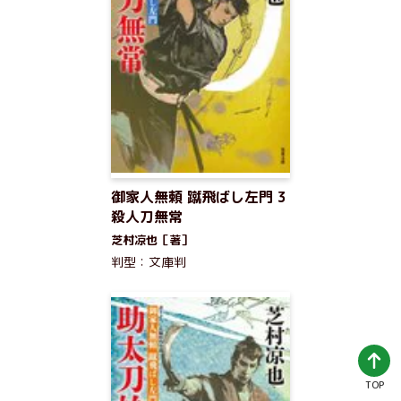
御家人無頼 蹴飛ばし左門 3
殺人刀無常
芝村凉也［著］
判型：文庫判
TOP