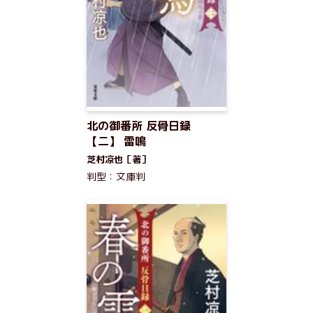
北の御番所 反骨日録
【二】 雷鳴
芝村凉也［著］
判型：文庫判