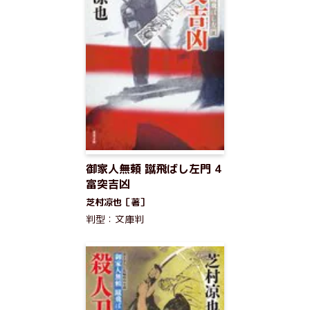
御家人無頼 蹴飛ばし左門 4
富突吉凶
芝村凉也［著］
判型：文庫判