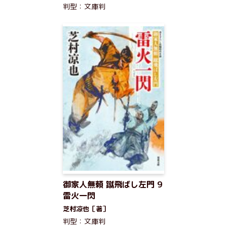
判型：文庫判
御家人無頼 蹴飛ばし左門 9
雷火一閃
芝村凉也［著］
判型：文庫判