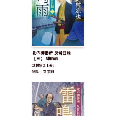
北の御番所 反骨日録
【三】 蝉時雨
芝村凉也［著］
判型：文庫判