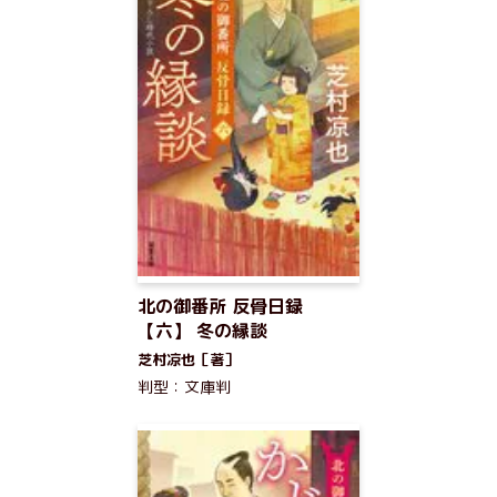
北の御番所 反骨日録
【六】 冬の縁談
芝村凉也［著］
判型：文庫判