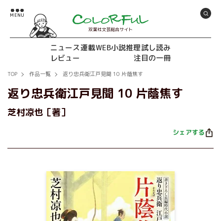
双葉社文芸総合サイト
ニュース
連載
WEB小説推理
試し読み
レビュー
注目の一冊
TOP
作品一覧
返り忠兵衛江戸見聞 10 片蔭焦す
返り忠兵衛江戸見聞 10 片蔭焦す
芝村凉也［著］
シェアする