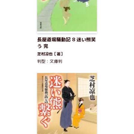
長屋道場騒動記 8 迷い熊笑
う 完
芝村凉也［著］
判型：文庫判