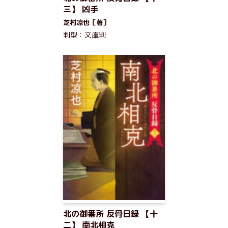
三】 凶手
芝村凉也［著］
判型：文庫判
北の御番所 反骨日録 【十
二】 南北相克