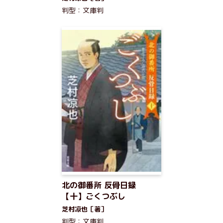
判型：文庫判
北の御番所 反骨日録
【十】ごくつぶし
芝村凉也［著］
判型：文庫判