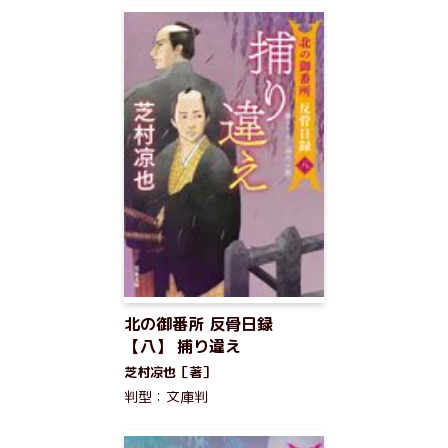
北の御番所 反骨日録
【八】 捕り違え
芝村凉也［著］
判型：文庫判