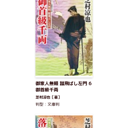
御家人無頼 蹴飛ばし左門 6
御首級千両
芝村凉也［著］
判型：文庫判