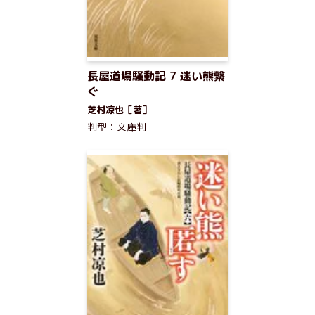
長屋道場騒動記 7 迷い熊繋
ぐ
芝村凉也［著］
判型：文庫判