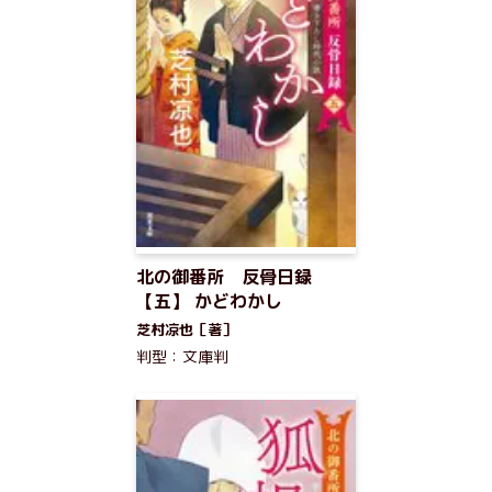
北の御番所 反骨日録
【五】 かどわかし
芝村凉也［著］
判型：文庫判