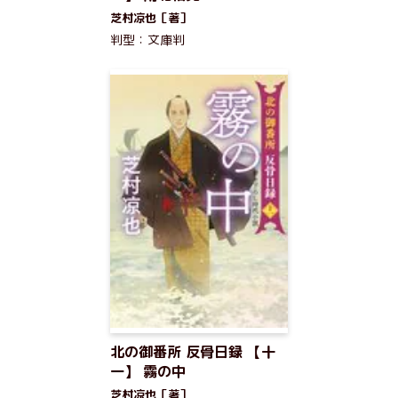
芝村凉也［著］
判型：文庫判
北の御番所 反骨日録 【十
一】 霧の中
芝村凉也［著］