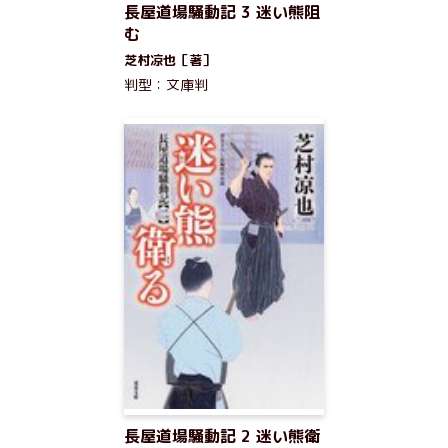
長屋道場騒動記 3 迷い熊阻
む
芝村凉也［著］
判型：文庫判
長屋道場騒動記 2 迷い熊衛