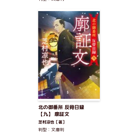
北の御番所 反骨日録
【九】 廓証文
芝村凉也［著］
判型：文庫判