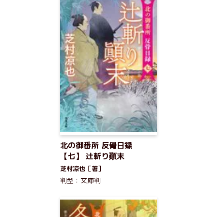
北の御番所 反骨日録
【七】 辻斬り顚末
芝村凉也［著］
判型：文庫判