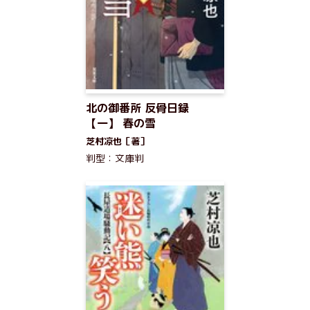
北の御番所 反骨日録
【一】 春の雪
芝村凉也［著］
判型：文庫判