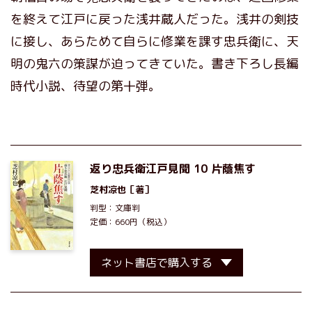
を終えて江戸に戻った浅井蔵人だった。浅井の剣技
に接し、あらためて自らに修業を課す忠兵衛に、天
明の鬼六の策謀が迫ってきていた。書き下ろし長編
時代小説、待望の第十弾。
返り忠兵衛江戸見聞 10 片蔭焦す
芝村凉也
［著］
判型：文庫判
定価：660円（税込）
ネット書店で購入する