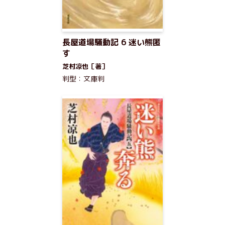
長屋道場騒動記 6 迷い熊匿
す
芝村凉也［著］
判型：文庫判