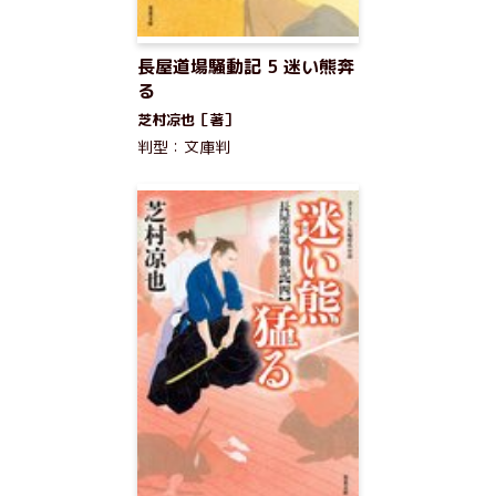
長屋道場騒動記 5 迷い熊奔
る
芝村凉也［著］
判型：文庫判