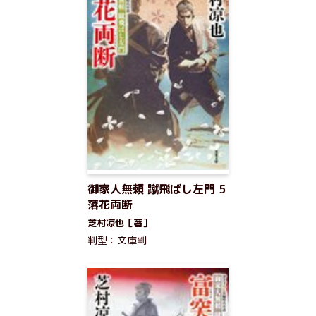
御家人無頼 蹴飛ばし左門 5
落花両断
芝村凉也［著］
判型：文庫判