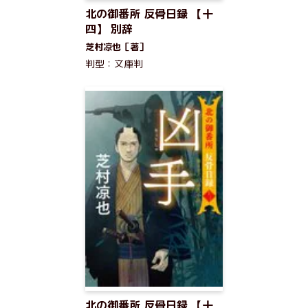
北の御番所 反骨日録 【十
四】 別辞
芝村凉也［著］
判型：文庫判
北の御番所 反骨日録 【十