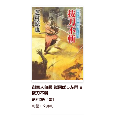
御家人無頼 蹴飛ばし左門 8
抜刀不斬
芝村凉也［著］
判型：文庫判