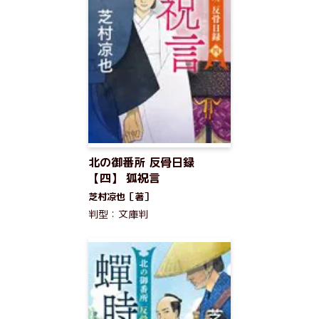
北の御番所 反骨日録
【四】 狐祝言
芝村凉也［著］
判型：文庫判