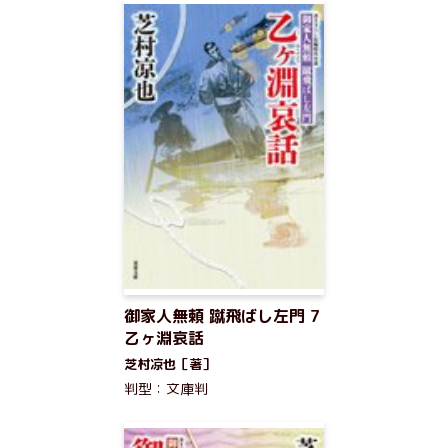
御家人無頼 蹴飛ばし左門 7
乙ヶ淵哀話
芝村凉也［著］
判型：文庫判