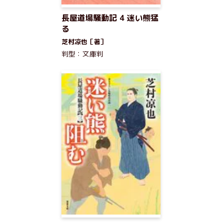
長屋道場騒動記 4 迷い熊猛
る
芝村凉也［著］
判型：文庫判