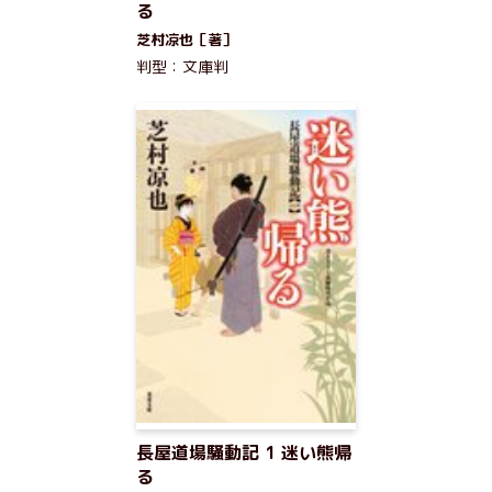
る
芝村凉也［著］
判型：文庫判
長屋道場騒動記 1 迷い熊帰
る