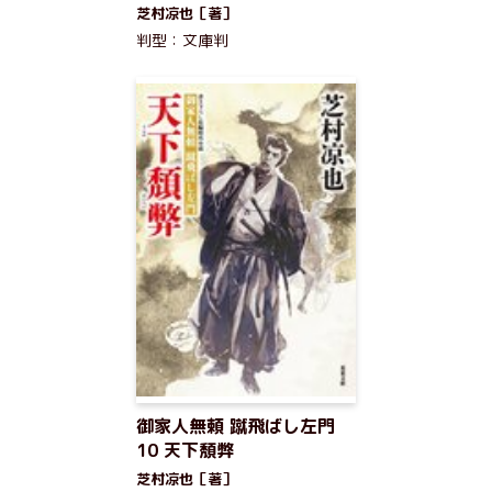
芝村凉也［著］
判型：文庫判
御家人無頼 蹴飛ばし左門
10 天下頽弊
芝村凉也［著］