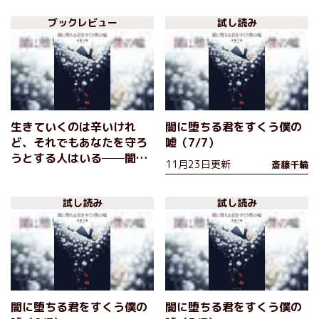
ー連作短編集など、双葉文
ロジー！
ブックレビュー
試し読み
庫６月の新刊をご紹介！
生きていくのは辛いけれ
闇に堕ちる君をすくう僕の
ど、それでもあなたを守ろ
嘘（7/7）
うとする人はいる──闇堕
11月23日更新
斎藤千輪
ちミステリーにして究極の
恋愛小説 『闇に堕ちる君
試し読み
試し読み
をすくう僕の嘘』斎藤千輪
闇に堕ちる君をすくう僕の
闇に堕ちる君をすくう僕の