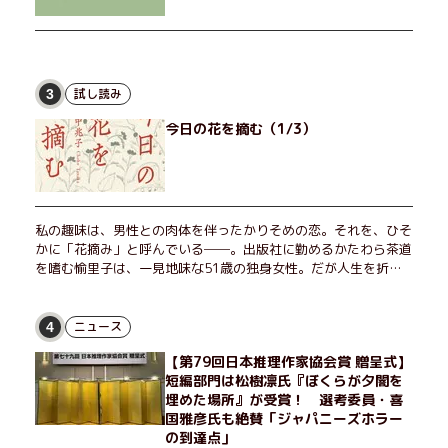
試し読み
3
今日の花を摘む（1/3）
私の趣味は、男性との肉体を伴ったかりそめの恋。それを、ひそ
かに「花摘み」と呼んでいる──。出版社に勤めるかたわら茶道
を嗜む愉里子は、一見地味な51歳の独身女性。だが人生を折り
返した今、「今日が一番若い」と日々を謳歌するように花摘みを
愉しんでいた。そんな愉里子の前に初めて、恋の終わりを怖れさ
せる男が現れた。茶の湯の粋人、70歳の万江島だ。だが彼に
ニュース
4
は、ある秘密があった……。自分の心と身体を偽らない女たちの
【第79回日本推理作家協会賞 贈呈式】
姿と、その連帯を描く。赤裸々にして切実な、セクシュアリティ
短編部門は松樹凛氏『ぼくらが夕闇を
をめぐる物語。
埋めた場所』が受賞！ 選考委員・喜
国雅彦氏も絶賛「ジャパニーズホラー
の到達点」