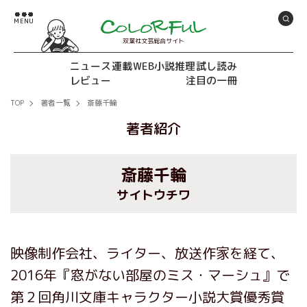
双葉社文芸総合サイト
ニュース
連載
WEB小説推理
試し読み
レビュー
注目の一冊
TOP
著者一覧
斎藤千輪
著者紹介
斎藤千輪
サイトウチワ
映像制作会社、ライター、放送作家を経て、
2016年『窓がない部屋のミス・マーシュ』で
第２回角川文庫キャラクター小説大賞優秀賞