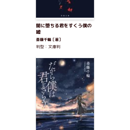
闇に堕ちる君をすくう僕の
嘘
斎藤千輪［著］
判型：文庫判