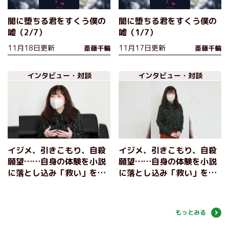
闇に堕ちる君をすくう僕の
闇に堕ちる君をすくう僕の
嘘（2/7）
嘘（1/7）
11月18日更新
11月17日更新
斎藤千輪
斎藤千輪
インタビュー・対談
インタビュー・対談
イジメ、引きこもり、自殺
イジメ、引きこもり、自殺
願望……自身の体験を小説
願望……自身の体験を小説
に落とし込み「救い」を描
に落とし込み「救い」を描
く──斎藤千輪『闇に堕ち
く──斎藤千輪『闇に堕ち
る君をすくう僕の嘘』刊行
る君をすくう僕の嘘』刊行
記念インタビュー（後編）
記念インタビュー（前編）
もっとみる