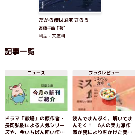
だから僕は君をさらう
斎藤千輪［著］
判型：文庫判
記事一覧
ニュース
ブックレビュー
ドラマ『教場』の原作者・
読んでまんぷく、解いてま
長岡弘樹による人気シリー
んぞく！ 6人の実力派作
ズや、今いちばん怖い作
家が腕によりをかけた美味
家・澤村伊智初のミステリ
しい三ツ星ミステリアンソ