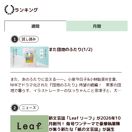
ランキング
月間
週間
試し読み
1
また団地のふたり(1/2)
また、あのふたりに会える――。小泉今日子&小林聡美W主演、
NHKでドラマ化された『団地のふたり』待望の続編！ 実家の団
地で暮らす、イラストレーターのなっちゃんこと奈津子と、大学
非常勤講師のノエチこと野枝。フリマアプリの売り上げでちょっ
とした贅沢を楽しんだり、近所のおばちゃんの恋バナを聞いてあ
げたり、部屋でふたりだけの「台湾映画祭」を催したり。50代
ニュース
2
独身、幼なじみの変わらぬ友情とささやかな幸せの日々を描く。
新文芸誌「Leaf リーフ」が2026年10
月創刊！ 毎号ワンテーマで豪華執筆陣
が集う新たな「紙の文芸誌」が誕生