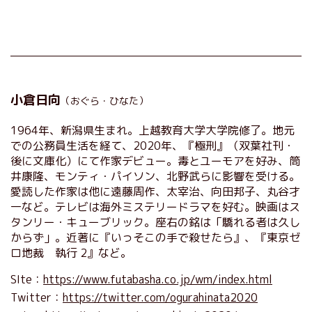
小倉日向
（おぐら・ひなた）
1964年、新潟県生まれ。上越教育大学大学院修了。地元
での公務員生活を経て、2020年、『極刑』（双葉社刊・
後に文庫化）にて作家デビュー。毒とユーモアを好み、筒
井康隆、モンティ・パイソン、北野武らに影響を受ける。
愛読した作家は他に遠藤周作、太宰治、向田邦子、丸谷才
一など。テレビは海外ミステリードラマを好む。映画はス
タンリー・キューブリック。座右の銘は「驕れる者は久し
からず」。近著に『いっそこの手で殺せたら』、『東京ゼ
ロ地裁 執行 2』など。
SIte：
https://www.futabasha.co.jp/wm/index.html
Twitter：
https://twitter.com/ogurahinata2020