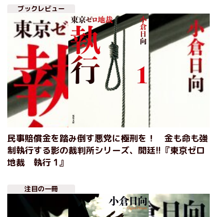
ブックレビュー
民事賠償金を踏み倒す悪党に極刑を！ 金も命も強
制執行する影の裁判所シリーズ、開廷!!『東京ゼロ
地裁 執行 1』
注目の一冊