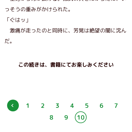
っそうの重みがかけられた。
「ぐはッ」
激痛が走ったのと同時に、芳晃は絶望の闇に沈ん
だ。
この続きは、書籍にてお楽しみください
1
2
3
4
5
6
7
8
9
10