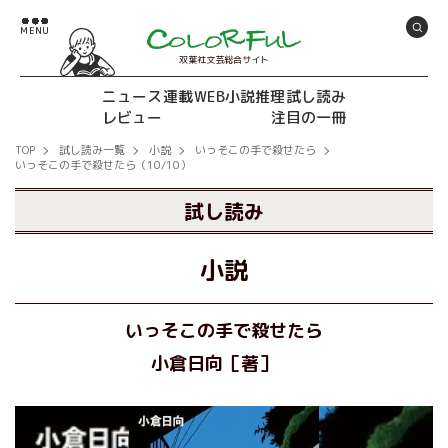
双葉社文芸総合サイト
ニュース
連載
WEB小説推理
試し読み
レビュー
注目の一冊
TOP
試し読み一覧
小説
いっそこの手で殺せたら
いっそこの手で殺せたら（10/10）
試し読み
小説
いっそこの手で殺せたら
小倉日向［著］