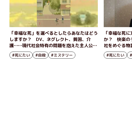
「幸福な死」を選べるとしたらあなたはどう
「幸福な死に
しますか？ DV、ネグレクト、貧困、介
か？ 快楽の
護……現代社会特有の問題を抱えた主人公た
社をめぐる物
ちは最後に何を選び、捨てるのか──『死神
特別寄稿「命
#死にたい
#自殺
#ミステリー
#死にたい
を祀る』大石大