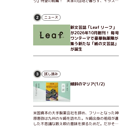
り』待望の続編！ 実家の団地で暮らす、イラスト
レーターのなっちゃんこと奈津子と、大学非常勤講
師のノエチこと野枝。フリマアプリの売り上げでち
ょっとした贅沢を楽しんだり、近所のおばちゃんの
ニュース
2
恋バナを聞いてあげたり、部屋でふたりだけの「台
新文芸誌「Leaf リーフ」
湾映画祭」を催したり。50代独身、幼なじみの変
が2026年10月創刊！ 毎号
わらぬ友情とささやかな幸せの日々を描く。
ワンテーマで豪華執筆陣が
集う新たな「紙の文芸誌」
が誕生
試し読み
3
傾斜のマリア(1/2)
米国資本の大手製薬会社を辞め、フリーとなった神
原恵弥は九州のＮ崎を訪れた。Ｎ崎出身の祖母が遺
した不思議な数え唄の意味を探るためだ。だがそん