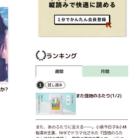
ランキング
月間
週間
試し読み
1
か?
また団地のふたり(1/2)
また、あのふたりに会える――。小泉今日子&小林
聡美W主演、NHKでドラマ化された『団地のふた