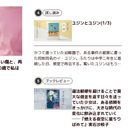
な恵弥に対しＮ崎大学の医学教授が、米国の監視下
に置かれている女性科学者への接触を求めてきた。
出島で見つかったある物質について博士の意見を聞
試し読み
4
きたいという。恵弥は、まるで影のような存在の博
ユジンとユジン(1/3)
士とまみえることはできるのか？ そして、唄の歌
詞「かたむくマリア」に込められた秘密とは？ 謎
めいたラストが鮮烈な余韻を残すシリーズ第四作！
かつて通っていた幼稚園で、ある事件の被害に遭っ
た同姓同名のイ・ユジン。ふたりは中学二年生に進
深い傷と、再
級した日、教室で再会する。驚いたユジンはもうひ
0歳で私は
とりのユジンに声をかけるが、彼女は「人違いだ」
と言い張り、さらにあの頃の記憶をすべて喪ってい
て……。韓国で世代を超えて愛され続け、35万部を
ブックレビュー
5
突破したベストセラー小説の邦訳版。
違法郵便を届けることで莫
大な借金を返す日々を送っ
ていた少女は、ある依頼を
きっかけに、大きな時代の
変化に飲み込まれていく
──『燃える夜空に星ちり
ばめて』実石沙枝子