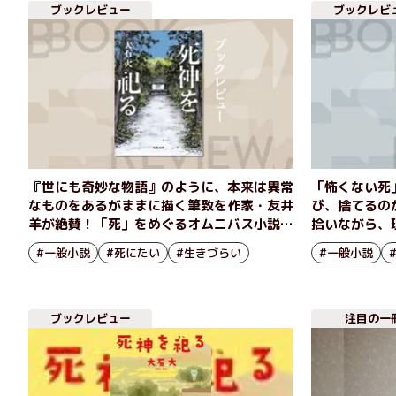
ブックレビュー
ブックレビ
『世にも奇妙な物語』のように、本来は異常
「怖くない死
なものをあるがままに描く筆致を作家・友井
び、捨てるの
羊が絶賛！「死」をめぐるオムニバス小説
拾いながら、
『死神を祀る』大石大
ス小説 『死
#一般小説
#死にたい
#生きづらい
#一般小説
ブックレビュー
注目の一