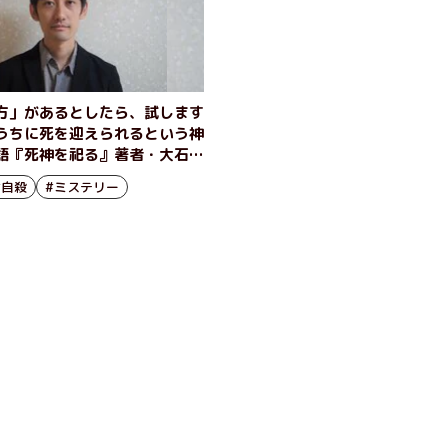
方」があるとしたら、試します
うちに死を迎えられるという神
語『死神を祀る』著者・大石大
綱」
#自殺
#ミステリー