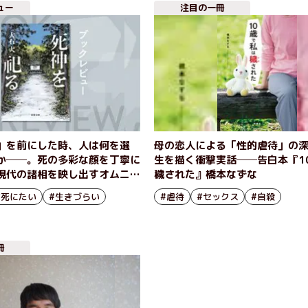
ュー
注目の一冊
」を前にした時、人は何を選
母の恋人による「性的虐待」の
か──。死の多彩な顔を丁寧に
生を描く衝撃実話──告白本『1
現代の諸相を映し出すオムニバ
穢された』橋本なずな
神を祀る』大石大
#死にたい
#生きづらい
#虐待
#セックス
#自殺
冊