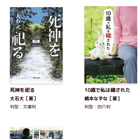
死神を祀る
10歳で私は穢された
大石大［著］
橋本なずな［著］
判型：文庫判
判型：四六判