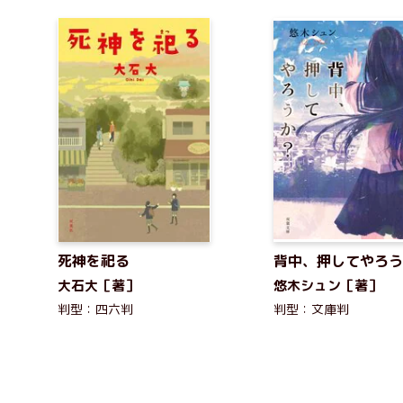
死神を祀る
背中、押してやろう
大石大［著］
悠木シュン［著］
判型：四六判
判型：文庫判