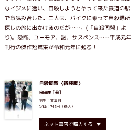
なイジメに遭い、自殺しようとやって来た鉄道の駅
で意気投合した。二人は、バイクに乗って自殺場所
探しの旅に出かけるのだが……。(「自殺同盟」よ
り)。恐怖、ユーモア、謎、サスペンス……平成元年
刊行の傑作短篇集が令和元年に甦る！
自殺同盟〈新装版〉
宗田理
［著］
判型：文庫判
定価：748円（税込）
ネット書店で購入する