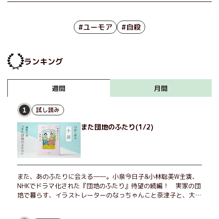
#ユーモア
#自殺
ランキング
月間
週間
試し読み
1
また団地のふたり(1/2)
また、あのふたりに会える――。小泉今日子&小林聡美W主演、
NHKでドラマ化された『団地のふたり』待望の続編！ 実家の団
地で暮らす、イラストレーターのなっちゃんこと奈津子と、大学
非常勤講師のノエチこと野枝。フリマアプリの売り上げでちょっ
とした贅沢を楽しんだり、近所のおばちゃんの恋バナを聞いてあ