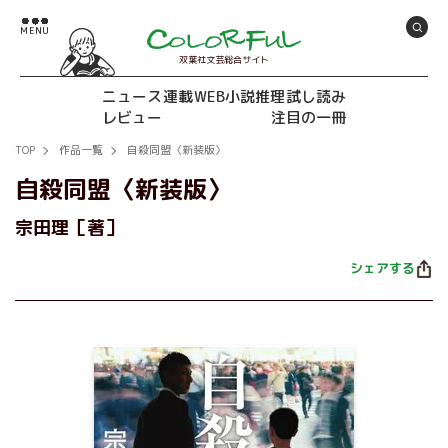
双葉社文芸総合サイト
ニュース
連載
WEB小説推理
試し読み
レビュー
注目の一冊
TOP
作品一覧
自殺同盟〈新装版〉
自殺同盟〈新装版〉
宗田理［著］
シェアする