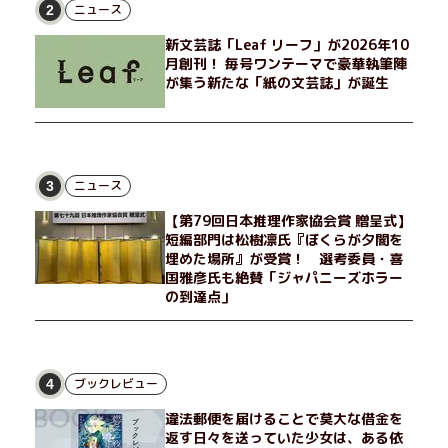
げたり、部屋でふたりだけの「台湾映画祭」を催したり。50代
ニュース
2
独身、幼なじみの変わらぬ友情とささやかな幸せの日々を描く。
新文芸誌「Leaf リーフ」が2026年10
月創刊！ 毎号ワンテーマで豪華執筆陣
が集う新たな「紙の文芸誌」が誕生
ニュース
3
【第79回日本推理作家協会賞 贈呈式】
短編部門は松樹凛氏『ぼくらが夕闇を
埋めた場所』が受賞！ 選考委員・喜
国雅彦氏も絶賛「ジャパニーズホラー
の到達点」
ブックレビュー
4
違法郵便を届けることで莫大な借金を
返す日々を送っていた少女は、ある依