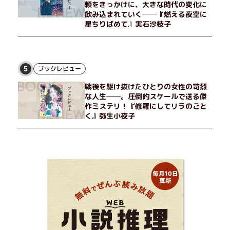
頼をきっかけに、大きな時代の変化に
飲み込まれていく──『燃える夜空に
星ちりばめて』実石沙枝子
ブックレビュー
5
戦後を駆け抜けたひとりの女性の苛烈
な人生──。圧倒的スケールで送る傑
作ミステリ！『修羅にしてリラのごと
く』弥生小夜子