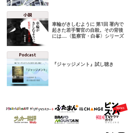
小説
車輪がきしむように 第1回 署内で
起きた若手警官の自殺。その背後
には......〈監察官・白峯〉シリーズ
Podcast
『ジャッジメント』試し聴き