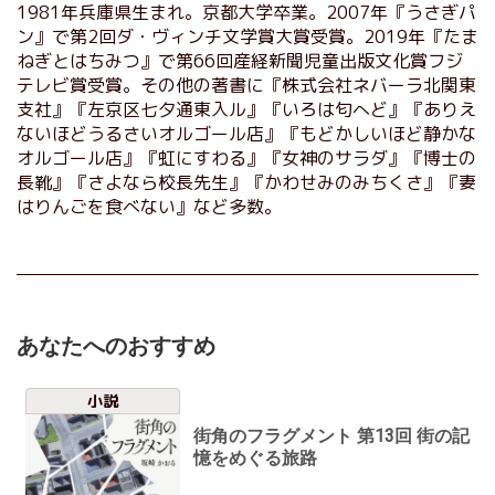
1981年兵庫県生まれ。京都大学卒業。2007年『うさぎパ
ン』で第2回ダ・ヴィンチ文学賞大賞受賞。2019年『たま
ねぎとはちみつ』で第66回産経新聞児童出版文化賞フジ
テレビ賞受賞。その他の著書に『株式会社ネバーラ北関東
支社』『左京区七夕通東入ル』『いろは匂へど』『ありえ
ないほどうるさいオルゴール店』『もどかしいほど静かな
オルゴール店』『虹にすわる』『女神のサラダ』『博士の
長靴』『さよなら校長先生』『かわせみのみちくさ』『妻
はりんごを食べない』など多数。
あなたへのおすすめ
小説
街角のフラグメント 第13回 街の記
憶をめぐる旅路