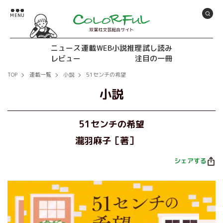
双葉社文芸総合サイト
ニュース
連載
WEB小説推理
試し読み
レビュー
注目の一冊
TOP
連載一覧
小説
51センチの希望
小説
51センチの希望
瀧羽麻子［著］
シェアする