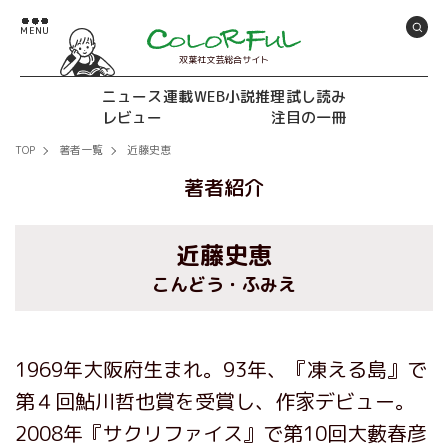
双葉社文芸総合サイト
ニュース
連載
WEB小説推理
試し読み
レビュー
注目の一冊
TOP
著者一覧
近藤史恵
著者紹介
近藤史恵
こんどう・ふみえ
1969年大阪府生まれ。93年、『凍える島』で
第４回鮎川哲也賞を受賞し、作家デビュー。
2008年『サクリファイス』で第10回大藪春彦