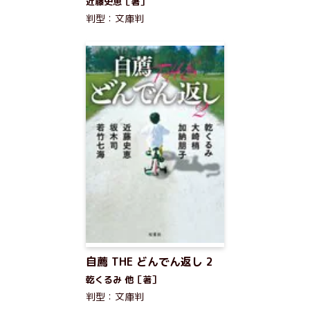
近藤史恵［著］
判型：文庫判
自薦 THE どんでん返し 2
乾くるみ 他［著］
判型：文庫判