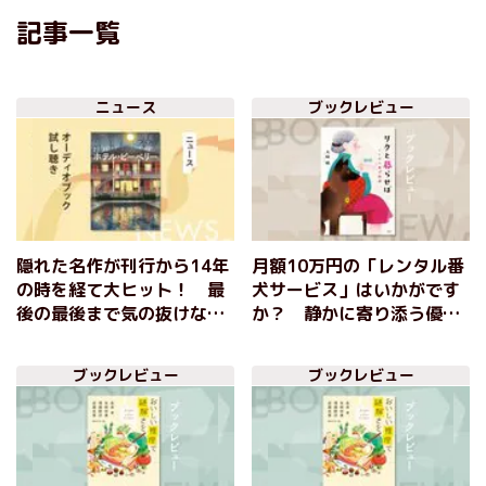
記事一覧
ニュース
ブックレビュー
隠れた名作が刊行から14年
月額10万円の「レンタル番
の時を経て大ヒット！ 最
犬サービス」はいかがです
後の最後まで気の抜けない
か？ 静かに寄り添う優秀
傑作ミステリー『ホテル・
なペットが生活を変える！
ピーベリー』のオーディオ
『リクと暮らせば レンタ
ブックレビュー
ブックレビュー
ブック冒頭を無料公開
ル番犬物語』大崎梢