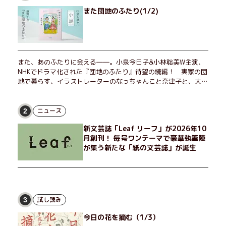
また団地のふたり(1/2)
また、あのふたりに会える――。小泉今日子&小林聡美W主演、
NHKでドラマ化された『団地のふたり』待望の続編！ 実家の団
地で暮らす、イラストレーターのなっちゃんこと奈津子と、大学
非常勤講師のノエチこと野枝。フリマアプリの売り上げでちょっ
とした贅沢を楽しんだり、近所のおばちゃんの恋バナを聞いてあ
げたり、部屋でふたりだけの「台湾映画祭」を催したり。50代
ニュース
2
独身、幼なじみの変わらぬ友情とささやかな幸せの日々を描く。
新文芸誌「Leaf リーフ」が2026年10
月創刊！ 毎号ワンテーマで豪華執筆陣
が集う新たな「紙の文芸誌」が誕生
試し読み
3
今日の花を摘む（1/3）