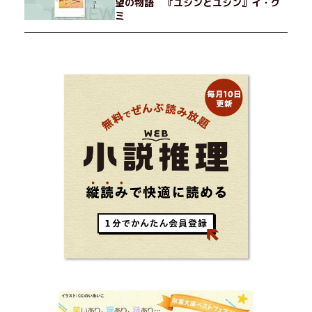
望の物語 『ユジンとユジン』イ・グ
ミ