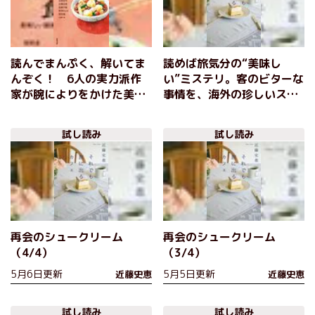
深緑野分／近藤史恵
読んでまんぷく、解いてま
読めば旅気分の“美味し
んぞく！ 6人の実力派作
い”ミステリ。客のビターな
家が腕によりをかけた美味
事情を、海外の珍しいスイ
しい三ツ星ミステリアンソ
ーツで解決！ さあ、あな
ロジー！
たも召し上がれ 『それで
試し読み
試し読み
も旅に出るカフェ』近藤史
恵
再会のシュークリーム
再会のシュークリーム
（4/4）
（3/4）
5月6日更新
5月5日更新
近藤史恵
近藤史恵
試し読み
試し読み