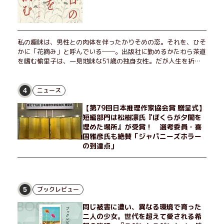
私の趣味は、男性との肉体を伴ったかりそめの恋。それを、ひそ
かに「花摘み」と呼んでいる──。出版社に勤めるかたわら茶道
を嗜む愉里子は、一見地味な51歳の独身女性。だが人生を折り
返した今、「今日が一番若い」と日々を謳歌するように花摘みを
愉しんでいた。そんな愉里子の前に初めて、恋の終わりを怖れさ
せる男が現れた。茶の湯の粋人、70歳の万江島だ。だが彼に
ニュース
4
は、ある秘密があった……。自分の心と身体を偽らない女たちの
【第79回日本推理作家協会賞 贈呈式】
姿と、その連帯を描く。赤裸々にして切実な、セクシュアリティ
短編部門は松樹凛氏『ぼくらが夕闇を
をめぐる物語。
埋めた場所』が受賞！ 選考委員・喜
国雅彦氏も絶賛「ジャパニーズホラー
の到達点」
ブックレビュー
5
同じ被害に遭い、異なる環境で育った
二人の少女。世代を超えて愛される希