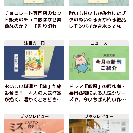
チョコレート専門店のセッ
酸いも甘いもかみ分けたブ
ト販売のチョコ数はなぜ素
タのぬいぐるみが作る絶品
数なのか？ 「割り切れな
レモンパイかき氷ってなん
いチョコレート」収録のグ
だ？ グルメミステリの短
ルメミステリ競作集『おい
編集『おいしい推理で謎解
注目の一冊
ニュース
しい推理で謎解きを たべ
きを たべもの×ミステ
もの×ミステリ アンソロ
リ アンソロジー』（前
ジー』（後編）
編）
おいしい料理と「謎」が絡
ドラマ『教場』の原作者・
み合う！ ４人の人気作家
長岡弘樹による人気シリー
が描く、温かくときどきヒ
ズや、今いちばん怖い作
ンヤリな結末が心に沁みる
家・澤村伊智初のミステリ
珠玉のミステリ選集 『お
ー連作短編集など、双葉文
ブックレビュー
ブックレビュー
いしい推理で謎解きを た
庫６月の新刊をご紹介！
べもの×ミステリ アンソロ
ジー』 友井羊／矢崎存美／