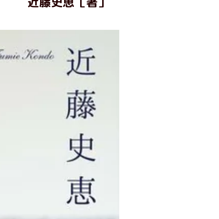
近藤史恵［著］