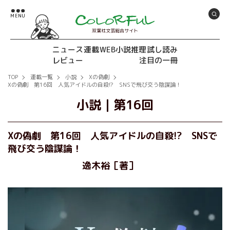
双葉社文芸総合サイト
ニュース
連載
WEB小説推理
試し読み
レビュー
注目の一冊
TOP
連載一覧
小説
Xの偽劇
Xの偽劇 第16回 人気アイドルの自殺!? SNSで飛び交う陰謀論！
小説
｜
第16回
Xの偽劇 第16回 人気アイドルの自殺!? SNSで
飛び交う陰謀論！
逸木裕［著］