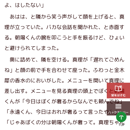
よ、はしたない」
あはは、と隣から笑う声がして顔を上げると、真
理が立っていた。バカな会話を聞かれた、と赤面す
る。朝陽くんの腕を叩こうと手を振るけど、ひょい
と避けられてしまった。
奥に詰めて、隣を空ける。真理が「遅れてごめん
ね」と顔の前で手を合わせて座った。ふわっと金木
犀の香水のにおいがした。メニューを開いて真理に
差し出す。メニューを見る真理の頭上でぼくと朝陽
栞をはさむ
くんが「今日はぼくが奢るからなんでも頼んでね」
「永遠くん、今日はおれが奢るって言ったやん」
バックナンバー
「じゃあぼくの分は朝陽くんが奢って。真理ちゃん
TOP