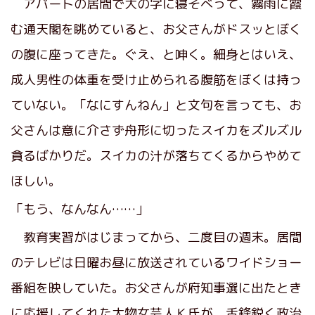
アパートの居間で大の字に寝そべって、霧雨に霞
む通天閣を眺めていると、お父さんがドスッとぼく
の腹に座ってきた。ぐえ、と呻く。細身とはいえ、
成人男性の体重を受け止められる腹筋をぼくは持っ
ていない。「なにすんねん」と文句を言っても、お
父さんは意に介さず舟形に切ったスイカをズルズル
貪るばかりだ。スイカの汁が落ちてくるからやめて
ほしい。
「もう、なんなん……」
教育実習がはじまってから、二度目の週末。居間
のテレビは日曜お昼に放送されているワイドショー
番組を映していた。お父さんが府知事選に出たとき
に応援してくれた大物女芸人Ｋ氏が、舌鋒鋭く政治