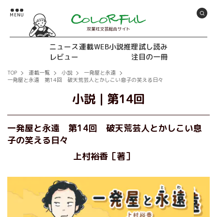
双葉社文芸総合サイト
ニュース
連載
WEB小説推理
試し読み
レビュー
注目の一冊
TOP
連載一覧
小説
一発屋と永遠
一発屋と永遠 第14回 破天荒芸人とかしこい息子の笑える日々
小説
｜
第14回
一発屋と永遠 第14回 破天荒芸人とかしこい息
子の笑える日々
上村裕香［著］