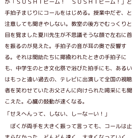
が「ＳＵＳＨＩビーム！ ＳＵＳＨＩビーム！」と
手拍子まじりにコールをはじめる。授業中だぞ、と
注意しても聞きやしない。教室の後方でむっくりと
目を覚ました夏川先生が不思議そうな顔で左右に首
を振るのが見えた。手拍子の音が耳の奥で反響す
る。それは関助たちに揶揄われたときの手拍子に
も、中学生のとき文化祭で浴びた拍手にも、あるい
はもっと遠い過去の、テレビに出演して全国の視聴
者を笑わせていたお父さんに向けられた喝采にも聞
こえた。心臓の鼓動が速くなる。
「せえへんって、しない、しーなーい！」
ぼくが両手を大きく振って言っても、コールは止
まらなかった。どんどん速く、大きくなっていく。