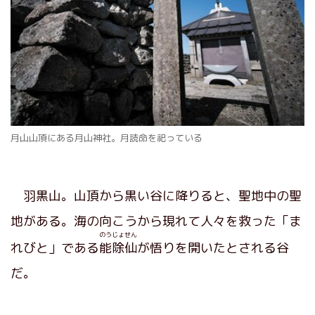
月山山頂にある月山神社。月読命を祀っている
羽黒山。山頂から黒い谷に降りると、聖地中の聖
地がある。海の向こうから現れて人々を救った「ま
のうじょせん
れびと」である
能除仙
が悟りを開いたとされる谷
だ。