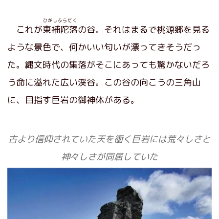
ひがしふらだく
これが
東補陀落
の谷。それはまるで桃源郷を見る
ような景色で、何かいい匂いが漂ってきそうだっ
た。縄文時代の集落がそこにあっても驚かないだろ
う命に溢れた広い渓谷。この谷の向こうの三角山
に、目指す巨岩の御神体がある。
古より信仰されていた天を衝く巨岩には荒々しさと
神々しさが同居していた