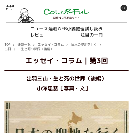
双葉社文芸総合サイト
ニュース
連載
WEB小説推理
試し読み
レビュー
注目の一冊
TOP
連載一覧
エッセイ・コラム
日本の聖地を行く
出羽三山・生と死の世界（後編）
エッセイ・コラム
｜
第3回
出羽三山・生と死の世界（後編）
小澤忠恭［写真・文］