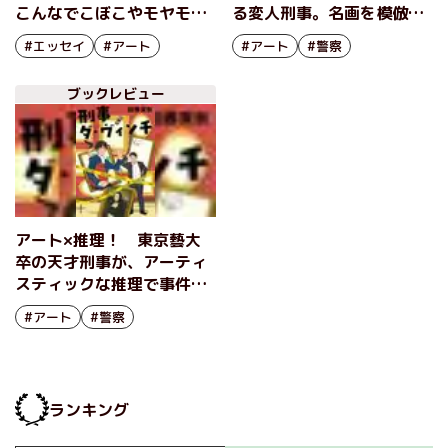
こんなでこぼこやモヤモ
る変人刑事。名画を模倣し
ヤ、ありませんか？ 読め
た連続猟奇殺人事件の謎を
#エッセイ
#アート
#アート
#警察
ばきっと共感、人気イラス
解く 『刑事ダ・ヴィンチ
トレーターによるエッセイ
２』加藤実秋
ブックレビュー
＆イラスト集 『ざらざら
をさわる』三好愛インタビ
ュー（前編）
アート×推理！ 東京藝大
卒の天才刑事が、アーティ
スティックな推理で事件の
謎を解く！ 12年前の連続
#アート
#警察
猟奇殺人事件の真相に迫
る 『刑事ダ・ヴィンチ』
加藤実秋
ランキング