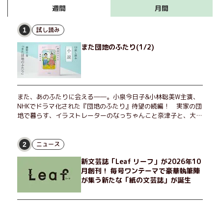
月間
週間
試し読み
1
また団地のふたり(1/2)
また、あのふたりに会える――。小泉今日子&小林聡美W主演、
NHKでドラマ化された『団地のふたり』待望の続編！ 実家の団
地で暮らす、イラストレーターのなっちゃんこと奈津子と、大学
非常勤講師のノエチこと野枝。フリマアプリの売り上げでちょっ
とした贅沢を楽しんだり、近所のおばちゃんの恋バナを聞いてあ
げたり、部屋でふたりだけの「台湾映画祭」を催したり。50代
ニュース
2
独身、幼なじみの変わらぬ友情とささやかな幸せの日々を描く。
新文芸誌「Leaf リーフ」が2026年10
月創刊！ 毎号ワンテーマで豪華執筆陣
が集う新たな「紙の文芸誌」が誕生