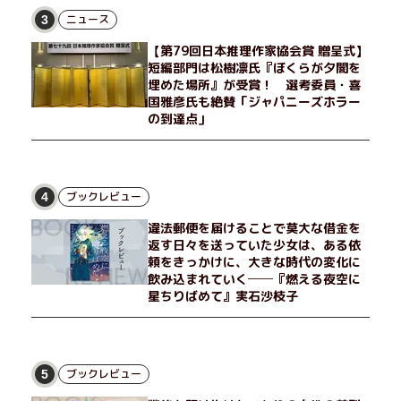
ニュース
3
【第79回日本推理作家協会賞 贈呈式】
短編部門は松樹凛氏『ぼくらが夕闇を
埋めた場所』が受賞！ 選考委員・喜
国雅彦氏も絶賛「ジャパニーズホラー
の到達点」
ブックレビュー
4
違法郵便を届けることで莫大な借金を
返す日々を送っていた少女は、ある依
頼をきっかけに、大きな時代の変化に
飲み込まれていく──『燃える夜空に
星ちりばめて』実石沙枝子
ブックレビュー
5