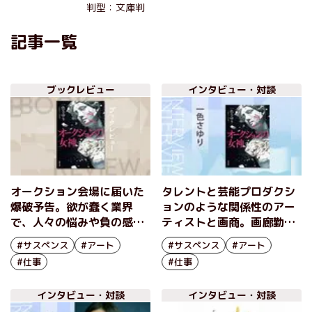
判型：文庫判
記事一覧
ブックレビュー
インタビュー・対談
オークション会場に届いた
タレントと芸能プロダクシ
爆破予告。欲が蠢く業界
ョンのような関係性のアー
で、人々の悩みや負の感情
ティストと画商。画廊勤務
が浮き彫りになる傑作アー
経験のある著者が描くアー
#サスペンス
#アート
#サスペンス
#アート
トサスペンス！『オークシ
トサスペンス 『オークシ
#仕事
#仕事
ョンの女神』一色さゆり
ョンの女神』一色さゆりイ
ンタビュー（後編）
インタビュー・対談
インタビュー・対談