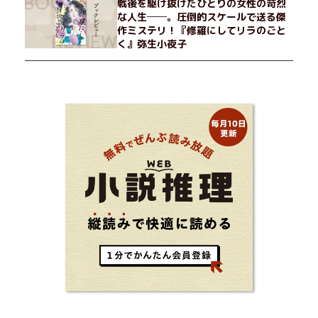
戦後を駆け抜けたひとりの女性の苛烈
な人生──。圧倒的スケールで送る傑
作ミステリ！『修羅にしてリラのごと
く』弥生小夜子