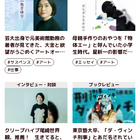
芸大出身で元美術館勤務の
母親手作りのおやつを「物
著者が見てきた、大金と欲
体エー」と呼んでいた小学
望がうごめくアートオーク
生時代。星新一の影響だっ
ションの世界とは？『オー
た!? 子供時代の記憶の断
#サスペンス
#アート
#エッセイ
#アート
クションの女神』一色さゆ
片もたくさん登場。人気イ
#仕事
りインタビュー（前編）
ラストレーターのエッセイ
＆イラスト集 『ざらざ
インタビュー・対談
ブックレビュー
らをさわる』三好愛インタ
ビュー（後編）
クリープハイプ尾崎世界
東京藝大卒、「ダ・ヴィン
観、推薦！ 生きてると、
チ刑事」とあだ名されてい