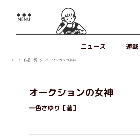
ニュース
連載
TOP
作品一覧
オークションの女神
オークションの女神
一色さゆり［著］