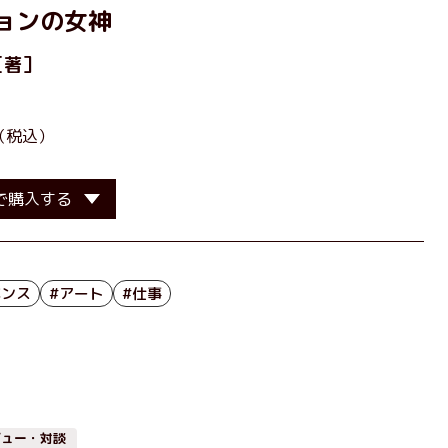
ョンの女神
［著］
（税込）
で購入する
ペンス
#アート
#仕事
ビュー・対談