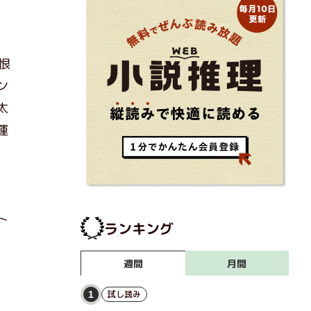
で恨
ン
太
運
ト
ランキング
月間
週間
試し読み
1