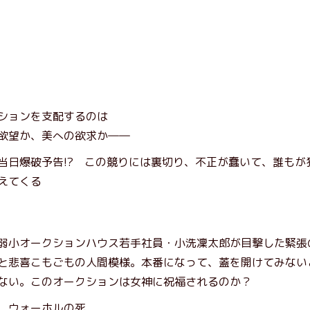
ションを支配するのは
欲望か、美への欲求か――
当日爆破予告!? この競りには裏切り、不正が蠢いて、誰もが
えてくる
弱小オークションハウス若手社員・小洗凜太郎が目撃した緊張
と悲喜こもごもの人間模様。本番になって、蓋を開けてみない
ない。このオークションは女神に祝福されるのか？
 ウォーホルの死