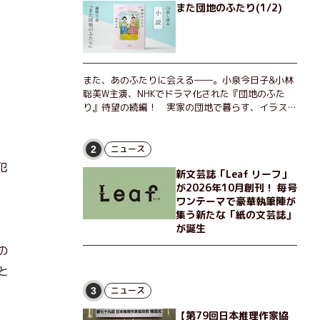
また団地のふたり(1/2)
また、あのふたりに会える――。小泉今日子&小林
聡美W主演、NHKでドラマ化された『団地のふた
り』待望の続編！ 実家の団地で暮らす、イラスト
レーターのなっちゃんこと奈津子と、大学非常勤講
師のノエチこと野枝。フリマアプリの売り上げでち
ょっとした贅沢を楽しんだり、近所のおばちゃんの
ニュース
2
恋バナを聞いてあげたり、部屋でふたりだけの「台
犯
新文芸誌「Leaf リーフ」
湾映画祭」を催したり。50代独身、幼なじみの変
が2026年10月創刊！ 毎号
わらぬ友情とささやかな幸せの日々を描く。
ワンテーマで豪華執筆陣が
集う新たな「紙の文芸誌」
が誕生
の
と
ニュース
3
【第79回日本推理作家協