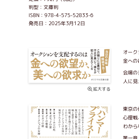
判型：文庫判
ISBN：978-4-575-52833-6
発売日：2025年3月12日
オーク
金への
会場の
人に見
拡大する
東京の
心理戦
わから
第一章