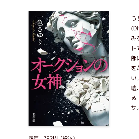
う
(
み
ト
郎
を
い
噓
る
サ
定価：792円（税込）