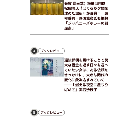
会賞 贈呈式】短編部門は
松樹凛氏『ぼくらが夕闇を
埋めた場所』が受賞！ 選
考委員・喜国雅彦氏も絶賛
「ジャパニーズホラーの到
達点」
ブックレビュー
4
違法郵便を届けることで莫
大な借金を返す日々を送っ
ていた少女は、ある依頼を
きっかけに、大きな時代の
変化に飲み込まれていく
──『燃える夜空に星ちり
ばめて』実石沙枝子
ブックレビュー
5