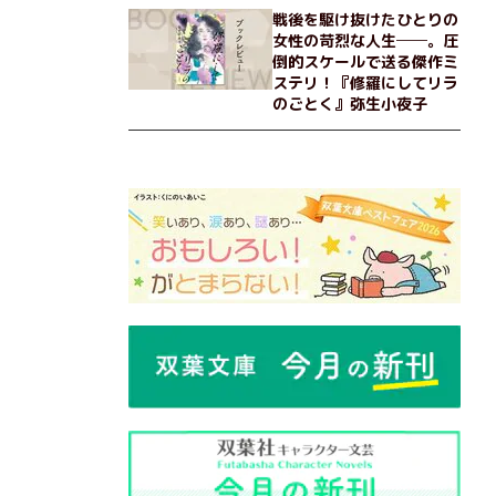
戦後を駆け抜けたひとりの
女性の苛烈な人生──。圧
倒的スケールで送る傑作ミ
ステリ！『修羅にしてリラ
のごとく』弥生小夜子