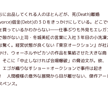
ちに出品してくれる人のほとんどが、死(Death)離婚
Divorce)借金(Debt)の３Ｄをきっかけにしている。どこ
を買っているかわからない――仕事ぶりも外見もエレガ
で隙がない上司・冬城美紅の言葉に入社３年目の小洗凜
は驚く。経営状態が良くない『東京オークション』が社
かけ、ウォーホルやピカソの作品を集結させた大きな商
。そこに「中止しなければ会場爆破」の脅迫文が。欲、
、エゴが織りなすショー＝オークションで事件は起き
！ 人間模様の意外な展開から目が離せない、傑作アー
スペンス。