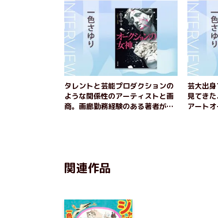
タレントと芸能プロダクションの
芸大出身
ような関係性のアーティストと画
見てきた
商。画廊勤務経験のある著者が描
アートオ
くアートサスペンス 『オークシ
『オーク
ョンの女神』一色さゆりインタビ
りインタ
ュー（後編）
関連作品