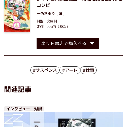
コンビ
一色さゆり
［著］
判型：文庫判
定価：770円（税込）
ネット書店で購入する
#サスペンス
#アート
#仕事
関連記事
インタビュー・対談