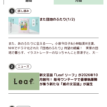
月間
週間
試し読み
1
また団地のふたり(1/2)
また、あのふたりに会える――。小泉今日子&小林聡美W主演、
NHKでドラマ化された『団地のふたり』待望の続編！ 実家の団
地で暮らす、イラストレーターのなっちゃんこと奈津子と、大学
非常勤講師のノエチこと野枝。フリマアプリの売り上げでちょっ
とした贅沢を楽しんだり、近所のおばちゃんの恋バナを聞いてあ
げたり、部屋でふたりだけの「台湾映画祭」を催したり。50代
ニュース
2
独身、幼なじみの変わらぬ友情とささやかな幸せの日々を描く。
新文芸誌「Leaf リーフ」が2026年10
月創刊！ 毎号ワンテーマで豪華執筆陣
が集う新たな「紙の文芸誌」が誕生