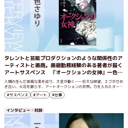
タレントと芸能プロダクションのような関係性のア
ーティストと画商。画廊勤務経験のある著者が描く
アートサスペンス 『オークションの女神』一色さ
ゆりインタビュー（後編）
人類の生んだ崇高な美を巡り、大金が動く──巨大な欲望、エゴがせめ
ぎ合い、火花を散らす、アートオークションの世界。力を入れたオーク
ションに「中止しなければ会場を爆破」との犯行予告が届いた。いざ、
#サスペンス
#アート
#仕事
当日……予想もしない展開のなか、関係者の企み、思惑が炸裂する!!
インタビュー・対談