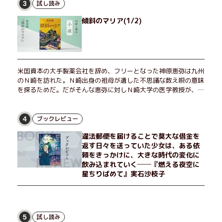
試し読み
3
傾斜のマリア(1/2)
米国資本の大手製薬会社を辞め、フリーとなった神原恵弥は九州
のＮ崎を訪れた。Ｎ崎出身の祖母が遺した不思議な数え唄の意味
を探るためだ。だがそんな恵弥に対しＮ崎大学の医学教授が、米
国の監視下に置かれている女性科学者への接触を求めてきた。出
島で見つかったある物質について博士の意見を聞きたいという。
恵弥は、まるで影のような存在の博士とまみえることはできるの
ブックレビュー
4
か？ そして、唄の歌詞「かたむくマリア」に込められた秘密と
違法郵便を届けることで莫大な借金を
は？ 謎めいたラストが鮮烈な余韻を残すシリーズ第四作！
返す日々を送っていた少女は、ある依
頼をきっかけに、大きな時代の変化に
飲み込まれていく──『燃える夜空に
星ちりばめて』実石沙枝子
試し読み
5