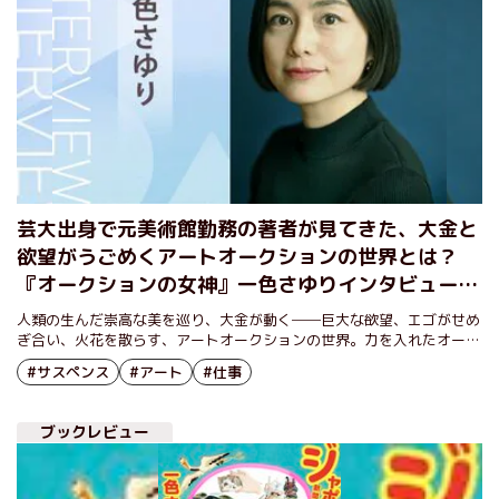
芸大出身で元美術館勤務の著者が見てきた、大金と
欲望がうごめくアートオークションの世界とは？
『オークションの女神』一色さゆりインタビュー
（前編）
人類の生んだ崇高な美を巡り、大金が動く──巨大な欲望、エゴがせめ
ぎ合い、火花を散らす、アートオークションの世界。力を入れたオーク
ションに「中止しなければ会場を爆破」との犯行予告が届いた。いざ、
#サスペンス
#アート
#仕事
当日……予想もしない展開のなか、関係者の企み、思惑が炸裂する!!
ブックレビュー