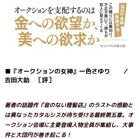
■『オークションの女神』一色さゆり ／
吉田大助 ［評］
著者の話題作『音のない理髪店』のラストの感動と
は異なったカタルシスが待ち受ける最終第五章。オ
ークション会場に主要登場人物全員が集結し、大事
件と大団円が巻き起こる！