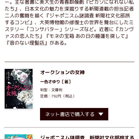
ー。主な著書に美大生の青春群像劇『ピカソになれない私
たち』、日本文化の魅力を深掘りする新聞連載の担当記者
二人の奮闘を描く『ジャポニスム謎調査 新聞社文化部旅
するコンビ』、大英博物館の修復士の世界を舞台にしたミ
ステリー「コンサバター」シリーズなど。近著に『カンヴ
ァスの恋人たち』『モネの宝箱 あの日の睡蓮を探して』
『音のない理髪店』がある。
オークションの女神
一色さゆり
［著］
判型：文庫判
定価：792円（税込）
ネット書店で購入する
ジャポニスム謎調査 新聞社文化部旅する