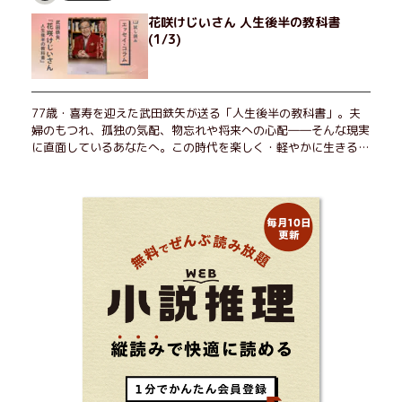
花咲けじいさん 人生後半の教科書
(1/3)
77歳・喜寿を迎えた武田鉄矢が送る「人生後半の教科書」。夫
婦のもつれ、孤独の気配、物忘れや将来への心配――そんな現実
に直面しているあなたへ。この時代を楽しく・軽やかに生きるヒ
ントを独自の切り口で綴る。長年の読書で得た知見や自身の経験
をもとに繰り出される持論は説得力満点。まだまだ人生これか
ら！ 読むだけで前向きになれる一冊。