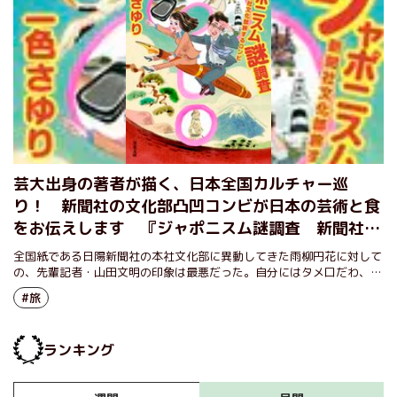
芸大出身の著者が描く、日本全国カルチャー巡
り！ 新聞社の文化部凸凹コンビが日本の芸術と食
をお伝えします 『ジャポニスム謎調査 新聞社文
化部旅するコンビ』一色さゆり
全国紙である日陽新聞社の本社文化部に異動してきた雨柳円花に対して
の、先輩記者・山田文明の印象は最悪だった。自分にはタメ口だわ、
SNSで人気者だわ、社会人としての礼儀はなってないわ……そして自分
#旅
より先に連載企画を担当するとは！ 芸大出身の著者が紡ぐ、文庫オリ
ジナル連作小説。ART＆EATの魅力がたっぷり！
ランキング