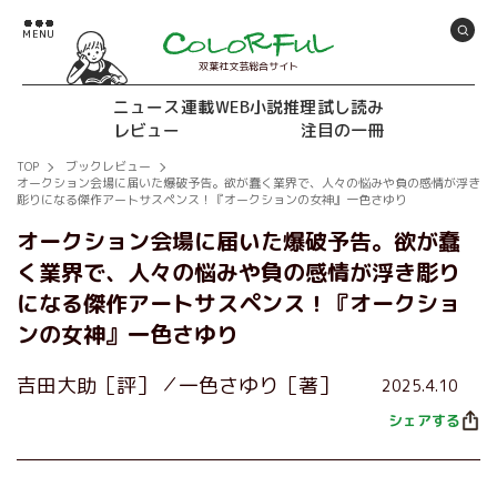
双葉社文芸総合サイト
ニュース
連載
WEB小説推理
試し読み
レビュー
注目の一冊
TOP
ブックレビュー
オークション会場に届いた爆破予告。欲が蠢く業界で、人々の悩みや負の感情が浮き
彫りになる傑作アートサスペンス！『オークションの女神』一色さゆり
オークション会場に届いた爆破予告。欲が蠢
く業界で、人々の悩みや負の感情が浮き彫り
になる傑作アートサスペンス！『オークショ
ンの女神』一色さゆり
吉田大助［評］
一色さゆり［著］
2025.4.10
シェアする