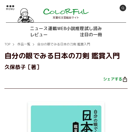
双葉社文芸総合サイト
ニュース
連載
WEB小説推理
試し読み
レビュー
注目の一冊
TOP
作品一覧
自分の眼でみる日本の刀剣 鑑賞入門
自分の眼でみる日本の刀剣 鑑賞入門
久保恭子［著］
シェアする