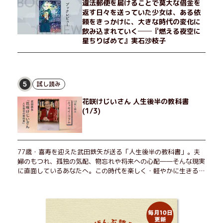
違法郵便を届けることで莫大な借金を
は？ 謎めいたラストが鮮烈な余韻を残すシリーズ第四作！
返す日々を送っていた少女は、ある依
頼をきっかけに、大きな時代の変化に
飲み込まれていく──『燃える夜空に
星ちりばめて』実石沙枝子
試し読み
5
花咲けじいさん 人生後半の教科書
(1/3)
77歳・喜寿を迎えた武田鉄矢が送る「人生後半の教科書」。夫
婦のもつれ、孤独の気配、物忘れや将来への心配――そんな現実
に直面しているあなたへ。この時代を楽しく・軽やかに生きるヒ
ントを独自の切り口で綴る。長年の読書で得た知見や自身の経験
をもとに繰り出される持論は説得力満点。まだまだ人生これか
ら！ 読むだけで前向きになれる一冊。