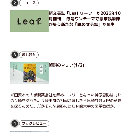
げたり、部屋でふたりだけの「台湾映画祭」を催したり。50代
ニュース
2
独身、幼なじみの変わらぬ友情とささやかな幸せの日々を描く。
新文芸誌「Leaf リーフ」が2026年10
月創刊！ 毎号ワンテーマで豪華執筆陣
が集う新たな「紙の文芸誌」が誕生
試し読み
3
傾斜のマリア(1/2)
米国資本の大手製薬会社を辞め、フリーとなった神原恵弥は九州
のＮ崎を訪れた。Ｎ崎出身の祖母が遺した不思議な数え唄の意味
を探るためだ。だがそんな恵弥に対しＮ崎大学の医学教授が、米
国の監視下に置かれている女性科学者への接触を求めてきた。出
島で見つかったある物質について博士の意見を聞きたいという。
恵弥は、まるで影のような存在の博士とまみえることはできるの
ブックレビュー
4
か？ そして、唄の歌詞「かたむくマリア」に込められた秘密と