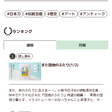
#日本刀
#伝統芸能
#歴史
#アート
#アンティーク
ランキング
月間
週間
試し読み
1
また団地のふたり(1/2)
また、あのふたりに会える――。小泉今日子&小林聡美W主演、
NHKでドラマ化された『団地のふたり』待望の続編！ 実家の団
地で暮らす、イラストレーターのなっちゃんこと奈津子と、大学
非常勤講師のノエチこと野枝。フリマアプリの売り上げでちょっ
とした贅沢を楽しんだり、近所のおばちゃんの恋バナを聞いてあ