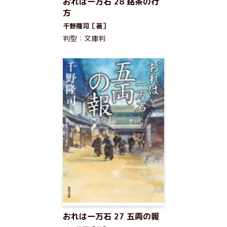
おれは一万石 28 銘茶の行
方
千野隆司［著］
判型：文庫判
おれは一万石 27 五両の報