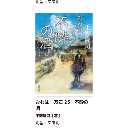
判型：文庫判
おれは一万石 25 不酔の
酒
千野隆司［著］
判型：文庫判