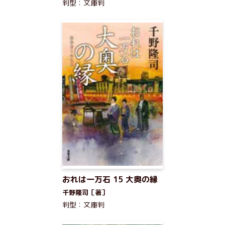
判型：文庫判
おれは一万石 15 大奥の縁
千野隆司［著］
判型：文庫判