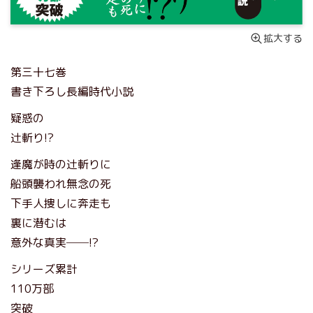
拡大する
第三十七巻
書き下ろし長編時代小説
疑惑の
辻斬り!?
逢魔が時の辻斬りに
船頭襲われ無念の死
下手人捜しに奔走も
裏に潜むは
意外な真実──!?
シリーズ累計
110万部
突破