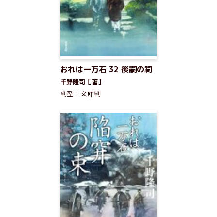
おれは一万石 32 後嗣の祠
千野隆司［著］
判型：文庫判