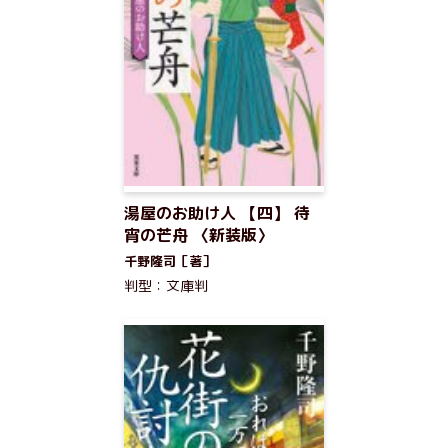
湯屋のお助け人 【四】 待
宵の芒舟 〈新装版〉
千野隆司［著］
判型：文庫判