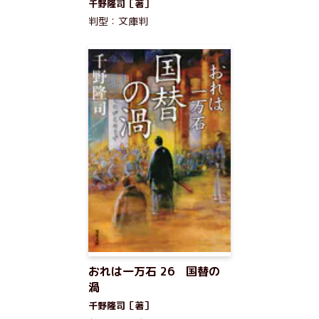
千野隆司［著］
判型：文庫判
おれは一万石 26 国替の
渦
千野隆司［著］