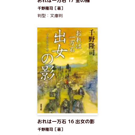
おれは一万石 17 金の鰯
千野隆司［著］
判型：文庫判
おれは一万石 16 出女の影
千野隆司［著］