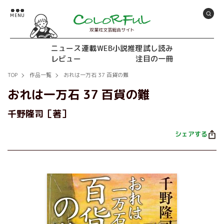
双葉社文芸総合サイト
ニュース
連載
WEB小説推理
試し読み
レビュー
注目の一冊
TOP
作品一覧
おれは一万石 37 百貨の難
おれは一万石 37 百貨の難
千野隆司［著］
シェアする