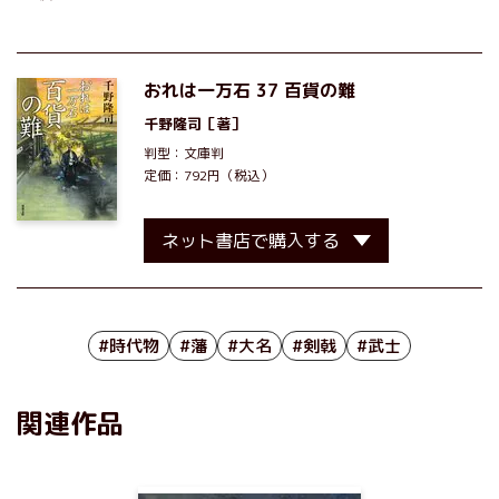
おれは一万石 37 百貨の難
千野隆司
［著］
判型：文庫判
定価：792円（税込）
ネット書店で購入する
#時代物
#藩
#大名
#剣戟
#武士
関連作品