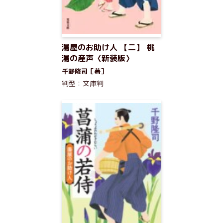
湯屋のお助け人 【二】 桃
湯の産声〈新装版〉
千野隆司［著］
判型：文庫判