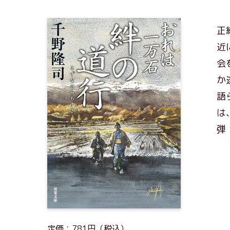
正
近
会
か
語
は
弾
定価：781円（税込）