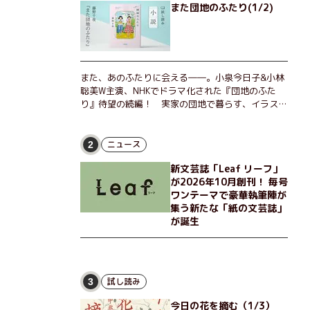
また団地のふたり(1/2)
また、あのふたりに会える――。小泉今日子&小林
聡美W主演、NHKでドラマ化された『団地のふた
り』待望の続編！ 実家の団地で暮らす、イラスト
レーターのなっちゃんこと奈津子と、大学非常勤講
師のノエチこと野枝。フリマアプリの売り上げでち
ょっとした贅沢を楽しんだり、近所のおばちゃんの
ニュース
2
恋バナを聞いてあげたり、部屋でふたりだけの「台
新文芸誌「Leaf リーフ」
湾映画祭」を催したり。50代独身、幼なじみの変
が2026年10月創刊！ 毎号
わらぬ友情とささやかな幸せの日々を描く。
ワンテーマで豪華執筆陣が
集う新たな「紙の文芸誌」
が誕生
試し読み
3
今日の花を摘む（1/3）