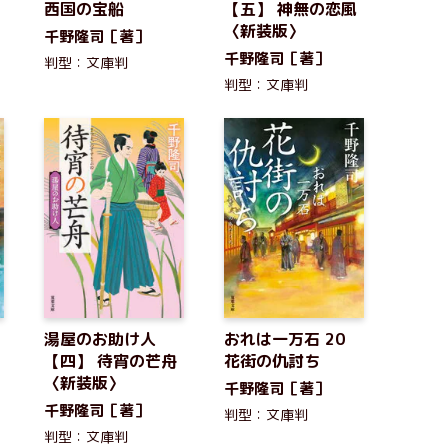
西国の宝船
【五】 神無の恋風
〈新装版〉
千野隆司［著］
千野隆司［著］
判型：文庫判
判型：文庫判
1
湯屋のお助け人
おれは一万石 20
【四】 待宵の芒舟
花街の仇討ち
〈新装版〉
千野隆司［著］
千野隆司［著］
判型：文庫判
判型：文庫判