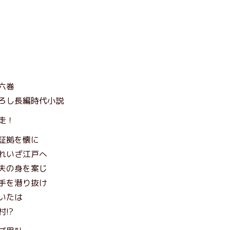
六巻
ろし長編時代小説
走！
証拠を懐に
れいざ江戸へ
夫の身を案じ
手を潜り抜け
いたは
!?