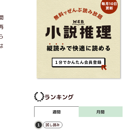
間
再
ら
は
ランキング
月間
週間
試し読み
1