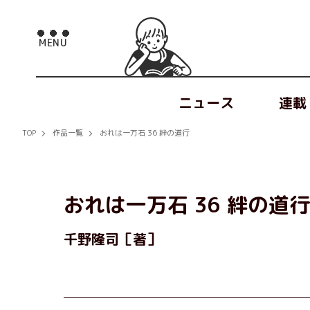
ニュース
連載
TOP
作品一覧
おれは一万石 36 絆の道行
おれは一万石 36 絆の道行
千野隆司［著］