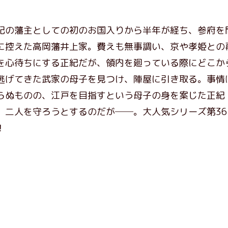
紀の藩主としての初のお国入りから半年が経ち、参府を
に控えた高岡藩井上家。費えも無事調い、京や孝姫との
を心待ちにする正紀だが、領内を廻っている際にどこか
逃げてきた武家の母子を見つけ、陣屋に引き取る。事情
らぬものの、江戸を目指すという母子の身を案じた正紀
、二人を守ろうとするのだが──。大人気シリーズ第36
！