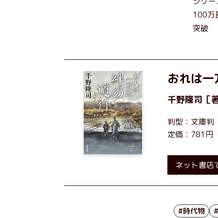
シリー
100万
突破
おれは一万
千野隆司
［
判型：文庫判
定価：781円
ネット書店
#時代物