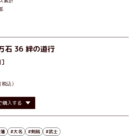
ズ累計
部
石 36 絆の道行
著］
（税込）
で購入する
#藩
#大名
#剣戟
#武士