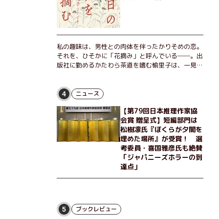
私の趣味は、男性との肉体を伴ったかりそめの恋。
それを、ひそかに「花摘み」と呼んでいる──。出
版社に勤めるかたわら茶道を嗜む愉里子は、一見地
味な51歳の独身女性。だが人生を折り返した今、
「今日が一番若い」と日々を謳歌するように花摘み
を愉しんでいた。そんな愉里子の前に初めて、恋の
ニュース
4
終わりを怖れさせる男が現れた。茶の湯の粋人、
【第79回日本推理作家協
70歳の万江島だ。だが彼には、ある秘密があっ
会賞 贈呈式】短編部門は
た……。自分の心と身体を偽らない女たちの姿と、
松樹凛氏『ぼくらが夕闇を
その連帯を描く。赤裸々にして切実な、セクシュア
埋めた場所』が受賞！ 選
リティをめぐる物語。
考委員・喜国雅彦氏も絶賛
「ジャパニーズホラーの到
達点」
ブックレビュー
5