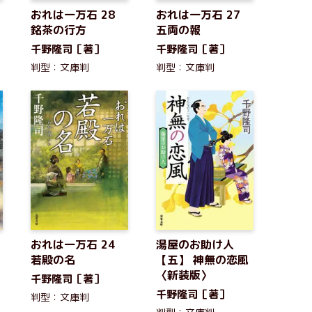
9
おれは一万石 28
おれは一万石 27
銘茶の行方
五両の報
千野隆司［著］
千野隆司［著］
判型：文庫判
判型：文庫判
5
おれは一万石 24
湯屋のお助け人
若殿の名
【五】 神無の恋風
〈新装版〉
千野隆司［著］
千野隆司［著］
判型：文庫判