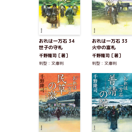
おれは一万石 34
おれは一万石 33
世子の守札
火中の富札
千野隆司［著］
千野隆司［著］
判型：文庫判
判型：文庫判