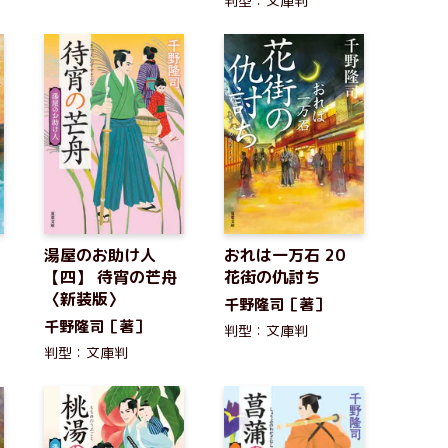
判型：文庫判
1
湯屋のお助け人
おれは一万石 20
【四】 待宵の芒舟
花街の仇討ち
〈新装版〉
千野隆司［著］
千野隆司［著］
判型：文庫判
判型：文庫判