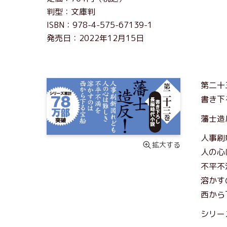
判型：文庫判
ISBN：978-4-575-67139-1
発売日：2022年12月15日
第二十
書き下
藩士造
人事刷
拡大する
人の心
不平不
溶かす
西から
シリー