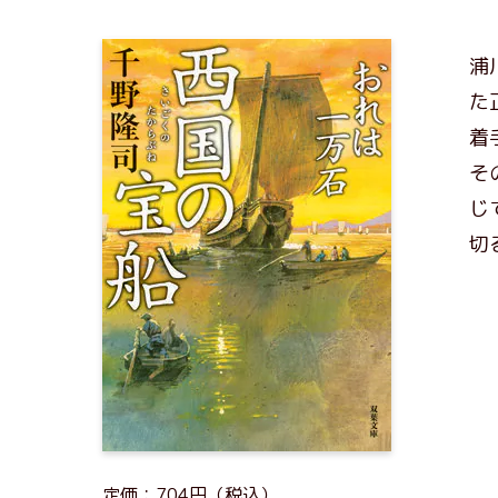
浦
た
着
そ
じ
切
定価：704円（税込）