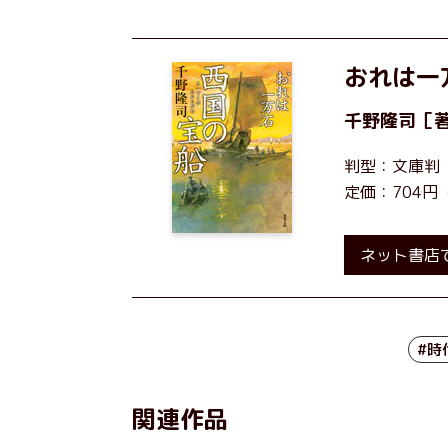
おれは一
千野隆司
［
判型：文庫判
定価：704円
ネット書店
#時
関連作品