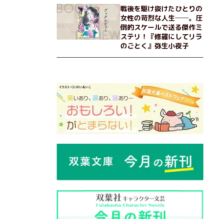
戦後を駆け抜けたひとりの
女性の苛烈な人生──。圧
倒的スケールで送る傑作ミ
ステリ！『修羅にしてリラ
のごとく』弥生小夜子