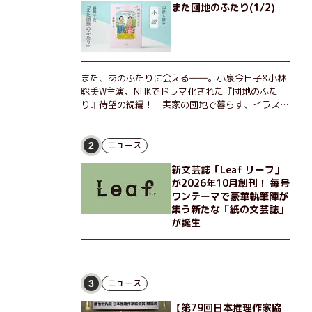
また団地のふたり(1/2)
また、あのふたりに会える――。小泉今日子&小林
聡美W主演、NHKでドラマ化された『団地のふた
り』待望の続編！ 実家の団地で暮らす、イラスト
レーターのなっちゃんこと奈津子と、大学非常勤講
師のノエチこと野枝。フリマアプリの売り上げでち
ょっとした贅沢を楽しんだり、近所のおばちゃんの
ニュース
2
恋バナを聞いてあげたり、部屋でふたりだけの「台
新文芸誌「Leaf リーフ」
湾映画祭」を催したり。50代独身、幼なじみの変
が2026年10月創刊！ 毎号
わらぬ友情とささやかな幸せの日々を描く。
ワンテーマで豪華執筆陣が
集う新たな「紙の文芸誌」
が誕生
ニュース
3
【第79回日本推理作家協