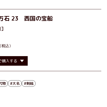
万石 23 西国の宝船
著］
（税込）
で購入する
代物
#大名
#剣戟