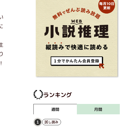
い
に
、
生
り
！
ランキング
月間
週間
試し読み
1