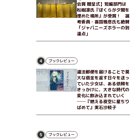
会賞 贈呈式】短編部門は
松樹凛氏『ぼくらが夕闇を
埋めた場所』が受賞！ 選
考委員・喜国雅彦氏も絶賛
「ジャパニーズホラーの到
達点」
ブックレビュー
4
違法郵便を届けることで莫
大な借金を返す日々を送っ
ていた少女は、ある依頼を
きっかけに、大きな時代の
変化に飲み込まれていく
──『燃える夜空に星ちり
ばめて』実石沙枝子
ブックレビュー
5