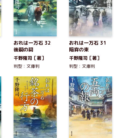
おれは一万石 32
おれは一万石 31
後嗣の祠
陥穽の束
千野隆司［著］
千野隆司［著］
判型：文庫判
判型：文庫判