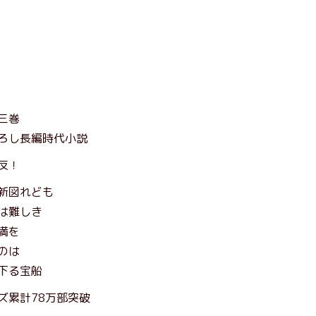
三巻
ろし長編時代小説
反！
新図れども
は難しき
満を
のは
下る宝船
ズ累計78万部突破