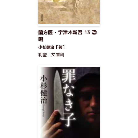
蘭方医・宇津木新吾 13 恐
喝
小杉健治［著］
判型：文庫判