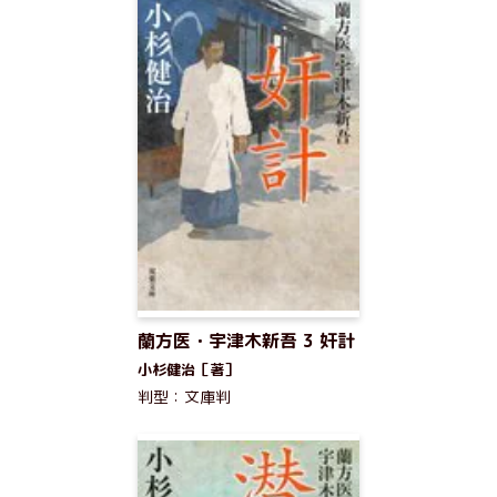
蘭方医・宇津木新吾 3 奸計
小杉健治［著］
判型：文庫判