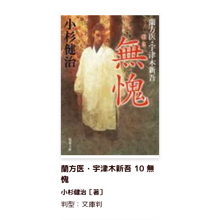
蘭方医・宇津木新吾 10 無
愧
小杉健治［著］
判型：文庫判