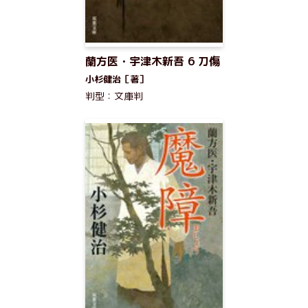
蘭方医・宇津木新吾 6 刀傷
小杉健治［著］
判型：文庫判