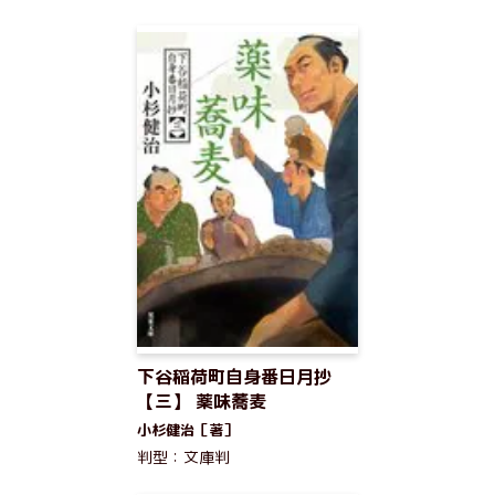
下谷稲荷町自身番日月抄
【三】 薬味蕎麦
小杉健治［著］
判型：文庫判