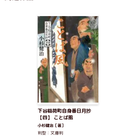
下谷稲荷町自身番日月抄
【四】 ことば風
小杉健治［著］
判型：文庫判