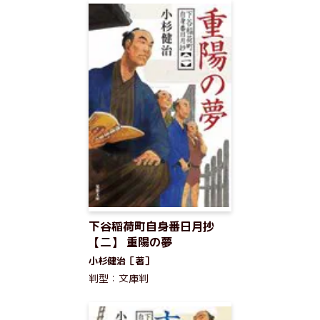
下谷稲荷町自身番日月抄
【二】 重陽の夢
小杉健治［著］
判型：文庫判