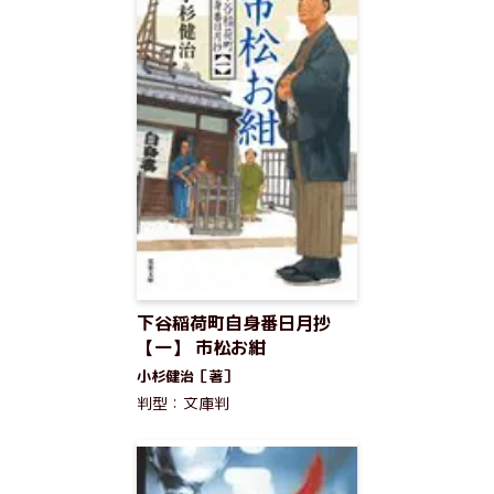
下谷稲荷町自身番日月抄
【一】 市松お紺
小杉健治［著］
判型：文庫判