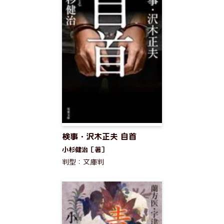
検事・沢木正夫 自首
小杉健治［著］
判型：文庫判