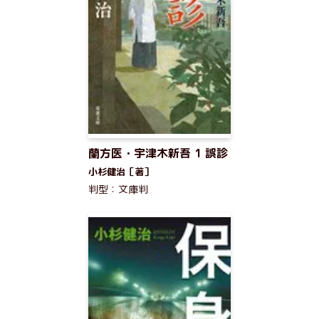
蘭方医・宇津木新吾 1 誤診
小杉健治［著］
判型：文庫判