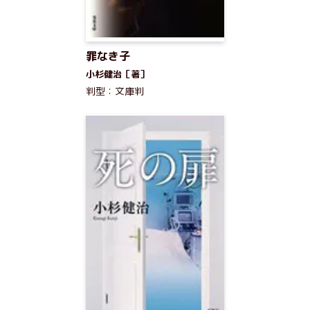
罪なき子
小杉健治［著］
判型：文庫判