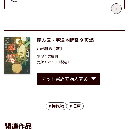
た。
蘭方医・宇津木新吾 9 再燃
小杉健治
［著］
判型：文庫判
定価：713円（税込）
ネット書店で購入する
#時代物
#江戸
関連作品