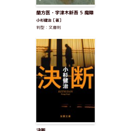
蘭方医・宇津木新吾 5 魔障
小杉健治［著］
判型：文庫判
決断