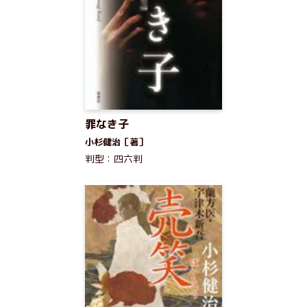
罪なき子
小杉健治［著］
判型：四六判