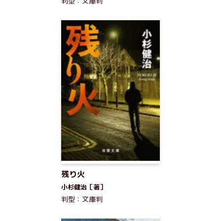
判型：文庫判
残り火
小杉健治［著］
判型：文庫判