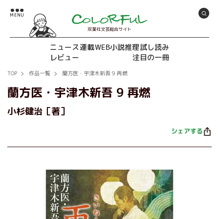
双葉社文芸総合サイト
ニュース
連載
WEB小説推理
試し読み
レビュー
注目の一冊
TOP
作品一覧
蘭方医・宇津木新吾 9 再燃
蘭方医・宇津木新吾 9 再燃
小杉健治［著］
シェアする