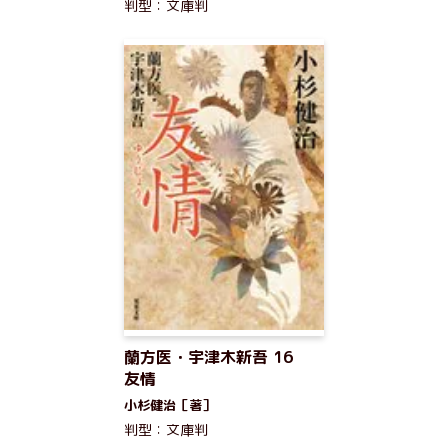
判型：文庫判
蘭方医・宇津木新吾 16
友情
小杉健治［著］
判型：文庫判