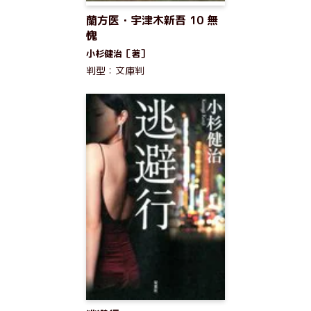
蘭方医・宇津木新吾 10 無
愧
小杉健治［著］
判型：文庫判