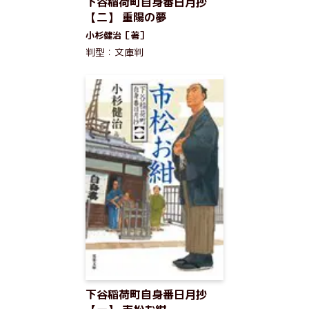
下谷稲荷町自身番日月抄
【二】 重陽の夢
小杉健治［著］
判型：文庫判
下谷稲荷町自身番日月抄