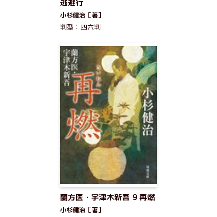
逃避行
小杉健治［著］
判型：四六判
蘭方医・宇津木新吾 9 再燃
小杉健治［著］