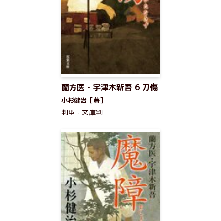
蘭方医・宇津木新吾 6 刀傷
小杉健治［著］
判型：文庫判