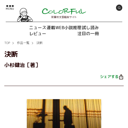
双葉社文芸総合サイト
ニュース
連載
WEB小説推理
試し読み
レビュー
注目の一冊
TOP
作品一覧
決断
決断
小杉健治［著］
シェアする