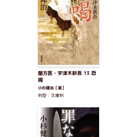
蘭方医・宇津木新吾 13 恐
喝
小杉健治［著］
判型：文庫判