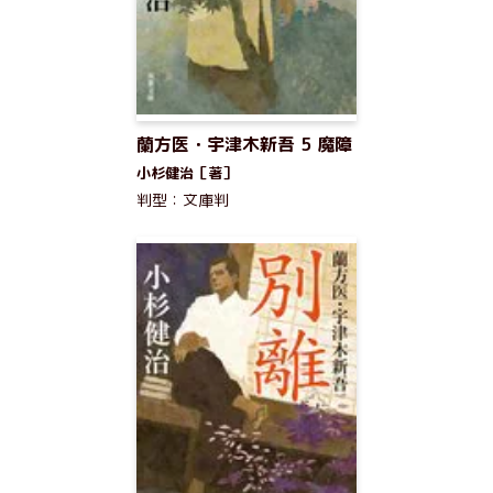
蘭方医・宇津木新吾 5 魔障
小杉健治［著］
判型：文庫判