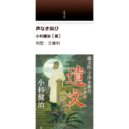
声なき叫び
小杉健治［著］
判型：文庫判