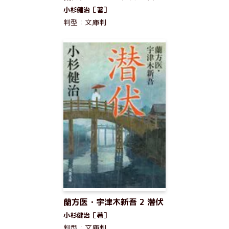
小杉健治［著］
判型：文庫判
蘭方医・宇津木新吾 2 潜伏
小杉健治［著］
判型：文庫判