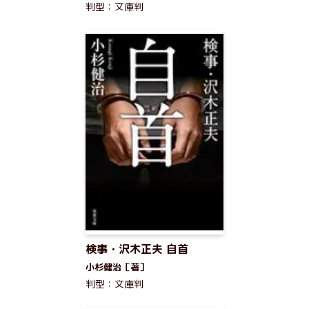
判型：文庫判
検事・沢木正夫 自首
小杉健治［著］
判型：文庫判