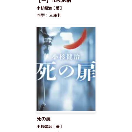
【一】 市松お紺
小杉健治［著］
判型：文庫判
死の扉
小杉健治［著］