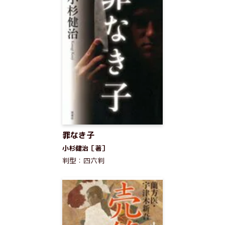
罪なき子
小杉健治［著］
判型：四六判