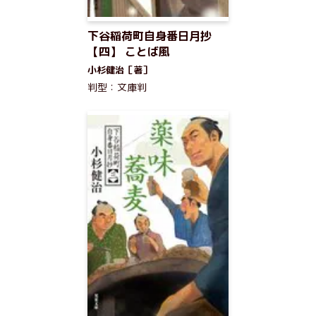
下谷稲荷町自身番日月抄
【四】 ことば風
小杉健治［著］
判型：文庫判