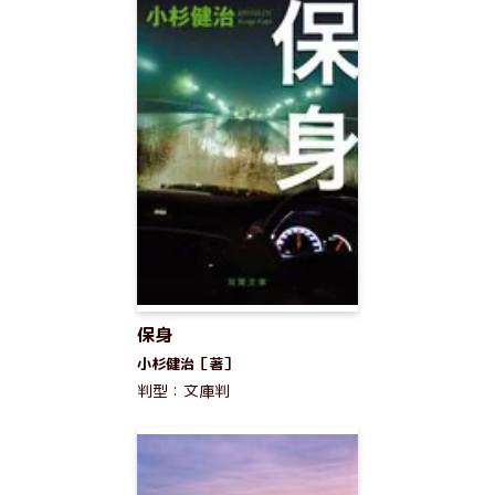
保身
小杉健治［著］
判型：文庫判