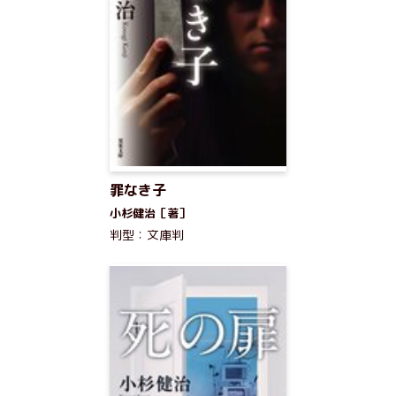
罪なき子
小杉健治［著］
判型：文庫判