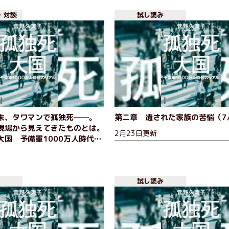
・対談
試し読み
末、タワマンで孤独死──。
第二章 遺された家族の苦悩（7
現場から見えてきたものとは。
2月23日更新
大国 予備軍1000万人時代の
久美子インタビュー
試し読み