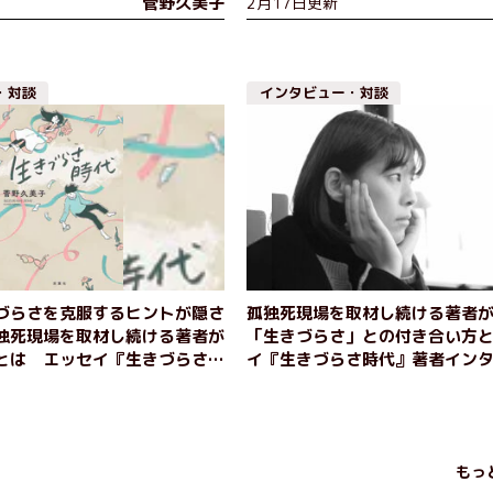
菅野久美子
2月17日更新
・対談
インタビュー・対談
づらさを克服するヒントが隠さ
孤独死現場を取材し続ける著者
独死現場を取材し続ける著者が
「生きづらさ」との付き合い方
とは エッセイ『生きづらさ時
イ『生きづらさ時代』著者イン
タビュー（後編）
編）
もっ