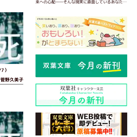
来への心配――そんな現実に直面しているあなた
へ。この時代を楽しく・軽やかに生きるヒントを独
自の切り口で綴る。長年の読書で得た知見や自身の
経験をもとに繰り出される持論は説得力満点。まだ
まだ人生これから！ 読むだけで前向きになれる一
冊。
/7）
菅野久美子