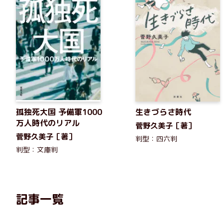
孤独死大国 予備軍1000
生きづらさ時代
万人時代のリアル
菅野久美子［著］
菅野久美子［著］
判型：四六判
判型：文庫判
記事一覧