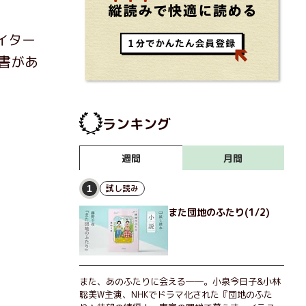
イター
書があ
ランキング
月間
週間
試し読み
1
また団地のふたり(1/2)
また、あのふたりに会える――。小泉今日子&小林
聡美W主演、NHKでドラマ化された『団地のふた