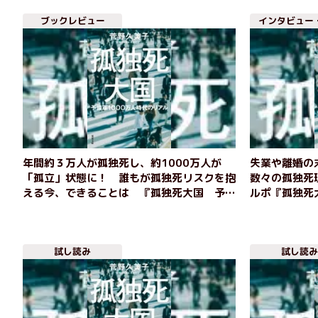
ブックレビュー
インタビュー
年間約３万人が孤独死し、約1000万人が
失業や離婚の
「孤立」状態に！ 誰もが孤独死リスクを抱
数々の孤独死
える今、できることは 『孤独死大国 予備
ルポ『孤独死
軍1000万人時代のリアル』 菅野久美子
リアル』菅野
試し読み
試し読み