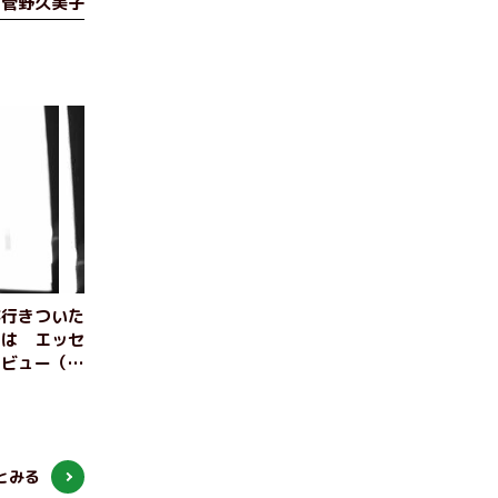
菅野久美子
が行きついた
とは エッセ
タビュー（前
とみる