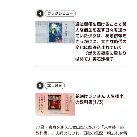
な恵弥に対しＮ崎大学の医学教授が、米国の監視下
に置かれている女性科学者への接触を求めてきた。
出島で見つかったある物質について博士の意見を聞
ブックレビュー
4
きたいという。恵弥は、まるで影のような存在の博
違法郵便を届けることで莫
士とまみえることはできるのか？ そして、唄の歌
大な借金を返す日々を送っ
詞「かたむくマリア」に込められた秘密とは？ 謎
ていた少女は、ある依頼を
めいたラストが鮮烈な余韻を残すシリーズ第四作！
きっかけに、大きな時代の
変化に飲み込まれていく
──『燃える夜空に星ちり
ばめて』実石沙枝子
試し読み
5
花咲けじいさん 人生後半
の教科書(1/3)
77歳・喜寿を迎えた武田鉄矢が送る「人生後半の
教科書」。夫婦のもつれ、孤独の気配、物忘れや将