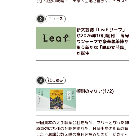
り』待望の続編！ 実家の団地で暮らす、イラスト
レーターのなっちゃんこと奈津子と、大学非常勤講
師のノエチこと野枝。フリマアプリの売り上げでち
ょっとした贅沢を楽しんだり、近所のおばちゃんの
ニュース
2
恋バナを聞いてあげたり、部屋でふたりだけの「台
新文芸誌「Leaf リーフ」
湾映画祭」を催したり。50代独身、幼なじみの変
が2026年10月創刊！ 毎号
わらぬ友情とささやかな幸せの日々を描く。
ワンテーマで豪華執筆陣が
集う新たな「紙の文芸誌」
が誕生
試し読み
3
傾斜のマリア(1/2)
米国資本の大手製薬会社を辞め、フリーとなった神
原恵弥は九州のＮ崎を訪れた。Ｎ崎出身の祖母が遺
した不思議な数え唄の意味を探るためだ。だがそん