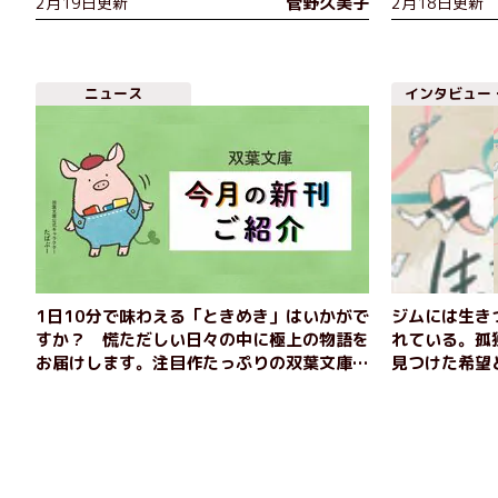
菅野久美子
2月19日更新
2月18日更新
ニュース
インタビュー
1日10分で味わえる「ときめき」はいかがで
ジムには生き
すか？ 慌ただしい日々の中に極上の物語を
れている。孤
お届けします。注目作たっぷりの双葉文庫2
見つけた希望
月の新刊をご紹介！
代』著者イン