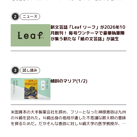
非常勤講師のノエチこと野枝。フリマアプリの売り上げでちょっ
とした贅沢を楽しんだり、近所のおばちゃんの恋バナを聞いてあ
げたり、部屋でふたりだけの「台湾映画祭」を催したり。50代
ニュース
2
独身、幼なじみの変わらぬ友情とささやかな幸せの日々を描く。
新文芸誌「Leaf リーフ」が2026年10
月創刊！ 毎号ワンテーマで豪華執筆陣
が集う新たな「紙の文芸誌」が誕生
試し読み
3
傾斜のマリア(1/2)
米国資本の大手製薬会社を辞め、フリーとなった神原恵弥は九州
のＮ崎を訪れた。Ｎ崎出身の祖母が遺した不思議な数え唄の意味
を探るためだ。だがそんな恵弥に対しＮ崎大学の医学教授が、米
国の監視下に置かれている女性科学者への接触を求めてきた。出
島で見つかったある物質について博士の意見を聞きたいという。