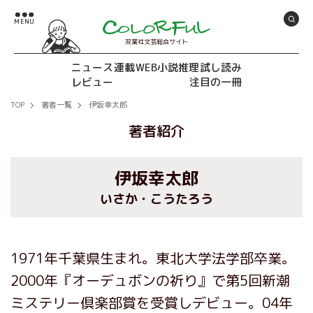
双葉社文芸総合サイト
ニュース
連載
WEB小説推理
試し読み
レビュー
注目の一冊
TOP
著者一覧
伊坂幸太郎
著者紹介
伊坂幸太郎
いさか・こうたろう
1971年千葉県生まれ。東北大学法学部卒業。
2000年『オーデュボンの祈り』で第5回新潮
ミステリー倶楽部賞を受賞しデビュー。04年