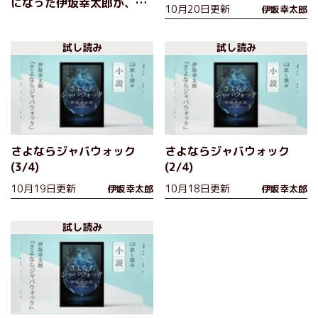
になった伊坂幸太郎が、デ
10月20日更新
伊坂幸太郎
ビュー25周年の節目に書き
下ろしたのは「夫殺し」か
試し読み
試し読み
ら始まるミステリー!?『さ
よならジャバウォック』
さよならジャバウォック
さよならジャバウォック
(3/4)
(2/4)
10月19日更新
10月18日更新
伊坂幸太郎
伊坂幸太郎
試し読み