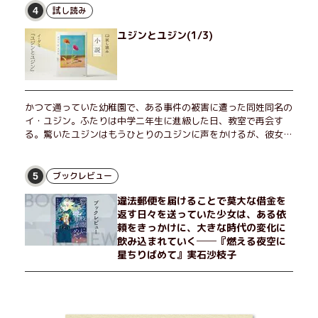
恵弥は、まるで影のような存在の博士とまみえることはできるの
試し読み
4
か？ そして、唄の歌詞「かたむくマリア」に込められた秘密と
ユジンとユジン(1/3)
は？ 謎めいたラストが鮮烈な余韻を残すシリーズ第四作！
かつて通っていた幼稚園で、ある事件の被害に遭った同姓同名の
イ・ユジン。ふたりは中学二年生に進級した日、教室で再会す
る。驚いたユジンはもうひとりのユジンに声をかけるが、彼女は
「人違いだ」と言い張り、さらにあの頃の記憶をすべて喪ってい
て……。韓国で世代を超えて愛され続け、35万部を突破したベス
トセラー小説の邦訳版。
ブックレビュー
5
違法郵便を届けることで莫大な借金を
返す日々を送っていた少女は、ある依
頼をきっかけに、大きな時代の変化に
飲み込まれていく──『燃える夜空に
星ちりばめて』実石沙枝子