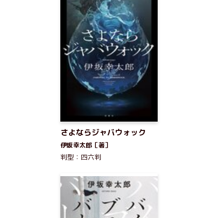
さよならジャバウォック
伊坂幸太郎［著］
判型：四六判