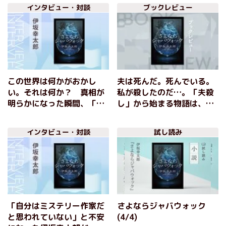
ら
最新作『さよならジャバウ
インタビュー・対談
ブックレビュー
ォック』冒頭をマンガ化！
この世界は何かがおかし
夫は死んだ。死んでいる。
い。それは何か？ 真相が
私が殺したのだ…。「夫殺
明らかになった瞬間、「や
し」から始まる物語は、と
られた！」となる驚きが待
んでもない着地を見せる、
っている 『さよならジャ
奇想と驚きに満ちたミステ
インタビュー・対談
試し読み
バウォック』伊坂幸太郎イ
リー！『さよならジャバウ
ンタビュー
ォック』伊坂幸太郎
「自分はミステリー作家だ
さよならジャバウォック
と思われていない」と不安
(4/4)