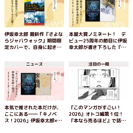
伊坂幸太郎 最新作『さよな
本屋大賞ノミネート！ デ
らジャバウォック』期間限
ビュー25周年の節目に伊坂
定カバーで、自身に起きた
幸太郎が書き下ろした『さ
「運命的な出会い」を綴っ
よならジャバウォック』
た書き下ろしエッセイを公
と、湊かなえが「これまで
ニュース
注目の一冊
開！
の作品で一番好きだと断言
できる」と語る『暁星』。
大注目の2作をご紹介！
本気で推された本だけが、
『このマンガがすごい！
ここにある――「キノベ
2026』オトコ編第１位！
ス！2026」伊坂幸太郎×雨
『本なら売るほど』で話題
穴、紀伊國屋書店の現場か
の児島青が、伊坂幸太郎の