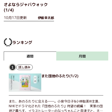
さよならジャバウォック
(1/4)
10月17日更新
伊坂幸太郎
ランキング
月間
週間
試し読み
1
また団地のふたり(1/2)
また、あのふたりに会える――。小泉今日子&小林聡美W主演、
NHKでドラマ化された『団地のふたり』待望の続編！ 実家の団
地で暮らす、イラストレーターのなっちゃんこと奈津子と、大学