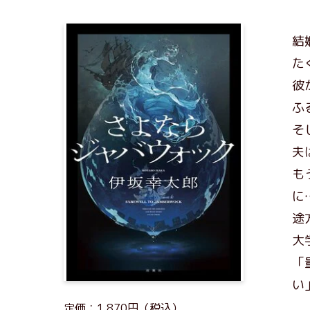
結
た
彼
ふ
そ
夫
も
に
途
大
「
い
定価：1,870円（税込）