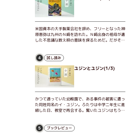
米国資本の大手製薬会社を辞め、フリーとなった神
原恵弥は九州のＮ崎を訪れた。Ｎ崎出身の祖母が遺
した不思議な数え唄の意味を探るためだ。だがそん
な恵弥に対しＮ崎大学の医学教授が、米国の監視下
に置かれている女性科学者への接触を求めてきた。
出島で見つかったある物質について博士の意見を聞
試し読み
4
きたいという。恵弥は、まるで影のような存在の博
ユジンとユジン(1/3)
士とまみえることはできるのか？ そして、唄の歌
詞「かたむくマリア」に込められた秘密とは？ 謎
めいたラストが鮮烈な余韻を残すシリーズ第四作！
かつて通っていた幼稚園で、ある事件の被害に遭っ
た同姓同名のイ・ユジン。ふたりは中学二年生に進
級した日、教室で再会する。驚いたユジンはもうひ
とりのユジンに声をかけるが、彼女は「人違いだ」
と言い張り、さらにあの頃の記憶をすべて喪ってい
て……。韓国で世代を超えて愛され続け、35万部を
ブックレビュー
5
突破したベストセラー小説の邦訳版。