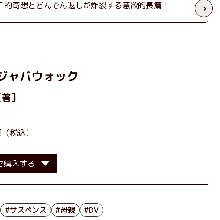
Ｆ的奇想とどんでん返しが炸裂する意欲的長篇！
ジャバウォック
［著］
0円（税込）
で購入する
#サスペンス
#母親
#DV