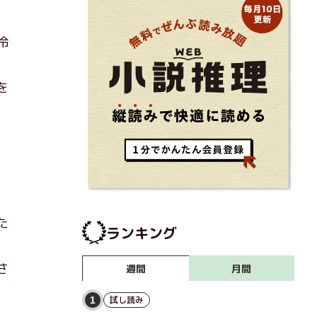
冷
を
た
ランキング
さ
月間
週間
試し読み
1