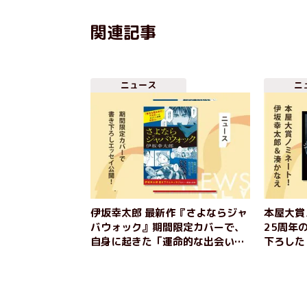
関連記事
ニュース
ニ
伊坂幸太郎 最新作『さよならジャ
本屋大賞
バウォック』期間限定カバーで、
25周年
自身に起きた「運命的な出会い」
下ろした
を綴った書き下ろしエッセイを公
ク』と、
開！
作品で一
と語る『
ご紹介！