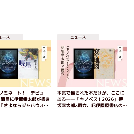
ュース
ニュース
ノミネート！ デビュー
本気で推された本だけが、ここに
の節目に伊坂幸太郎が書き
ある――「キノベス！2026」伊
『さよならジャバウォッ
坂幸太郎×雨穴、紀伊國屋書店の
湊かなえが「これまでの
現場から
番好きだと断言できる」
暁星』。大注目の2作を