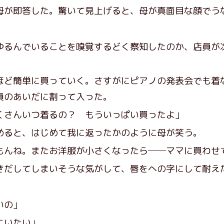
が即答した。驚いて見上げると、母が真面目な顔でう
るんでいることを嗅覚するどく察知したのか、店員が
ど簡単に買っていく。さすがにピアノの発表会でも着
員のあいだに割って入った。
くさんいつ着るの？ もういっぱい買ったよ」
ると、はじめて我に返ったかのように母が笑う。
もんね。またお洋服が小さくなったら──ママに買わせ
だしてしまいそうな気がして、唇をへの字にして耐え
いの」
にいたい」