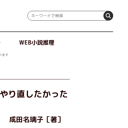
冊
WEB小説推理
れます
やり直したかった
成田名璃子［著］