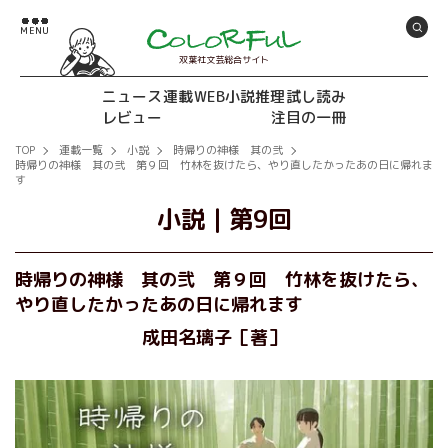
双葉社文芸総合サイト
ニュース
連載
WEB小説推理
試し読み
レビュー
注目の一冊
TOP
連載一覧
小説
時帰りの神様 其の弐
時帰りの神様 其の弐 第９回 竹林を抜けたら、やり直したかったあの日に帰れま
す
小説
｜
第9回
時帰りの神様 其の弐 第９回 竹林を抜けたら、
やり直したかったあの日に帰れます
成田名璃子［著］