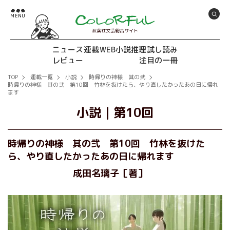
双葉社文芸総合サイト
ニュース
連載
WEB小説推理
試し読み
レビュー
注目の一冊
TOP
連載一覧
小説
時帰りの神様 其の弐
時帰りの神様 其の弐 第10回 竹林を抜けたら、やり直したかったあの日に帰れ
ます
小説
｜
第10回
時帰りの神様 其の弐 第10回 竹林を抜けた
ら、やり直したかったあの日に帰れます
成田名璃子［著］