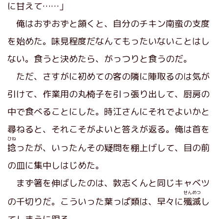
に甘えて……」
俺はおずおずと頷くと、自分のチキン南蛮の支度
を始めた。味見程度だなんてもったいないことはし
ない。食うと決めたら、がっつりと食うのだ。
ただ、さすがに初めての客の隣に陣取るのは気が
引けて、作業用の丸椅子を引っ張り出して、厨房の
中で食べることにした。時江さんにそれでよいかと
尋ねると、それこそがよいと答えが返る。俺は首を
ひね
捻
ったが、いったんその疑問を棚上げして、目の前
の皿に集中しはじめた。
まず箸を伸ばしたのは、敦志くんと同じキャベツ
せんめつ
の千切りだ。こういった葉っぱ類は、早々に
殲滅
し