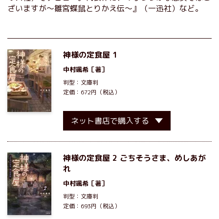
ざいますが～雛宮蝶鼠とりかえ伝～』（一迅社）など。
神様の定食屋 1
中村颯希
［著］
判型：文庫判
定価：672円（税込）
ネット書店で購入する
神様の定食屋 2 ごちそうさま、めしあが
れ
中村颯希
［著］
判型：文庫判
定価：693円（税込）