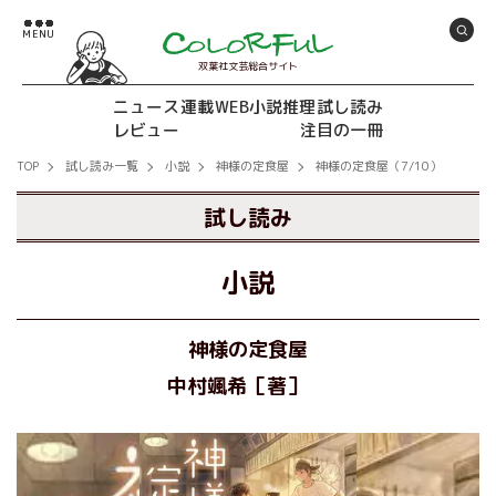
双葉社文芸総合サイト
ニュース
連載
WEB小説推理
試し読み
レビュー
注目の一冊
TOP
試し読み一覧
小説
神様の定食屋
神様の定食屋（7/10）
試し読み
小説
神様の定食屋
中村颯希［著］