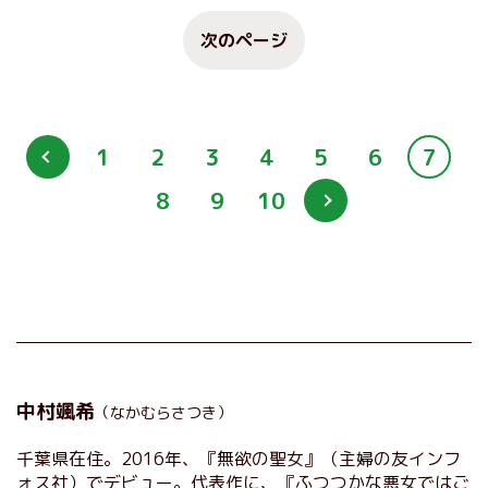
次のページ
1
2
3
4
5
6
7
8
9
10
中村颯希
（なかむらさつき）
千葉県在住。2016年、『無欲の聖女』（主婦の友インフ
ォス社）でデビュー。代表作に、『ふつつかな悪女ではご