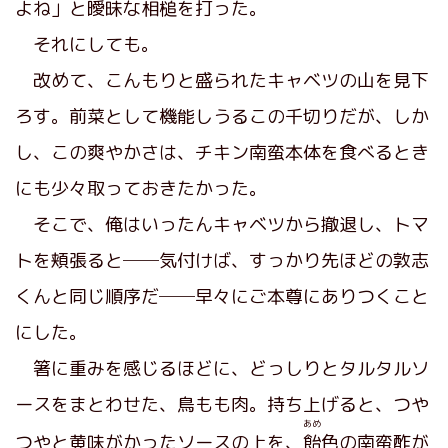
よね」と
曖昧
な相槌を打った。
それにしても。
改めて、こんもりと盛られたキャベツの山を見下
ろす。前菜として機能しうるこの千切りだが、しか
し、この爽やかさは、チキン南蛮本体を食べるとき
にも少々取っておきたかった。
そこで、俺はいったんキャベツから撤退し、トマ
トを頬張ると──気付けば、すっかり先ほどの敦志
くんと同じ順序だ──早々にご本尊にありつくこと
にした。
箸に重みを感じるほどに、どっしりとタルタルソ
ースをまとわせた、鳥もも肉。持ち上げると、つや
あめ
つやと黄味がかったソースの上を、
飴
色の南蛮酢が