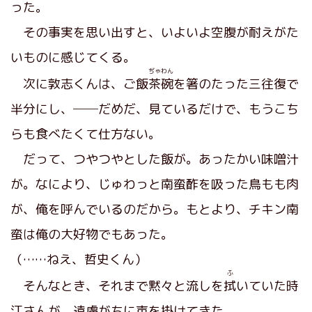
った。
その事実を思い出すと、いよいよ空腹が耐えがた
いものに感じてくる。
ぢゃわん
次に敦志くんは、ご飯
茶碗
を箸のたった三往復で
半分にし、──だめだ、見ているだけで、もうこち
らも食べたくて仕方ない。
だって、つやつやとした飯が。あったかい味噌汁
が。なにより、じゅわっと南蛮酢を吸った鳥もも肉
が、俺を呼んでいるのだから。もとより、チキン南
蛮は俺の大好物でもあった。
（……ねえ、哲史くん）
ふ
そんなとき、それまで黙々と流しを
拭
いていた時
江さんが、遠慮がちに声を掛けてきた。