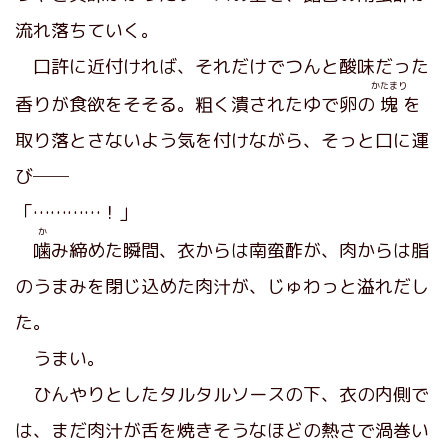
流れ落ちていく。
口許に近付ければ、それだけでつんと酸味だった
かたまり
香りが食欲をそそる。粗く潰されたゆで卵の
塊
を
取り落とさないよう気を付けながら、そっと口に運
び──
「…………！」
か
噛
み締めた瞬間、衣からは南蛮酢が、肉からは脂
のうまみを閉じ込めた肉汁が、じゅわっと溢れだし
た。
うまい。
ひんやりとしたタルタルソースの下、衣の内側で
は、まだ肉汁が舌を焼きそうなほどの熱さで渦巻い