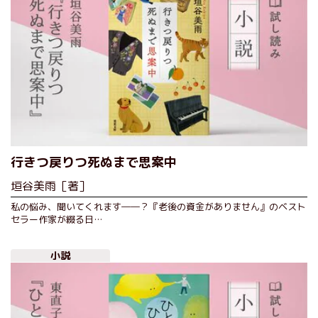
行きつ戻りつ死ぬまで思案中
垣谷美雨［著］
私の悩み、聞いてくれます――？『老後の資金がありません』のベスト
セラー作家が綴る日…
小説