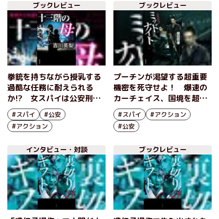
ブックレビュー
ブックレビュー
ター２ 対消滅』著者・梶
フター２ 対消滅』著者・
永正史インタビュー（後
梶永正史インタビュー（前
編）
編）
拳銃を持ちながら授乳する
プーチンが渇望する超重要
過酷な任務に耐えられる
機密を死守せよ！ 爆速の
か!? 女スパイは公安刑事
カーチェイス、国境を超え
と母親の顔を使い分け、爆
た友情……。活劇小説の魅
#スパイ
#公安
#スパイ
#アクション
弾テロの連鎖を防ぐ！『十
力てんこ盛りのアクション
#アクション
#公安
三階の母』吉川英梨
と疾走感 『ミッドナイ
ト』柴田哲孝
インタビュー・対談
ブックレビュー