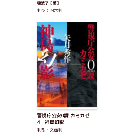
穂波了［著］
判型：四六判
警視庁公安0課 カミカゼ
4 神島幻影
判型：文庫判