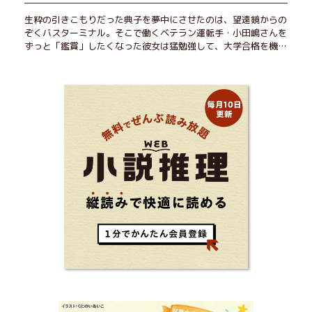
生粋の引きこもりだった典子を夢中にさせたのは、望遠鏡からの
ぞくバスターミナル。そこで働くベテラン運転手・小田嶋さんを
ずっと「鑑賞」したくなった彼女は猛勉強して、大学合格を機に
近くで暮らすことに──。初恋、就職、大切な人との別れ。「こ
んなはずじゃなかった」の先で毎日はちょっとずつ面白くな
る！ 地元が恋しくなったとき、どこか遠くへ逃げたいときは読
んで下さい。孤独を愛する人のお守りになる、くすっと、うるっ
と、心がゆるむ短編集。