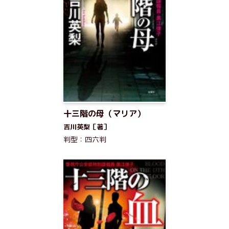
十三階の母（マリア）
吉川英梨［著］
判型：四六判