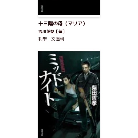
十三階の母（マリア）
吉川英梨［著］
判型：文庫判