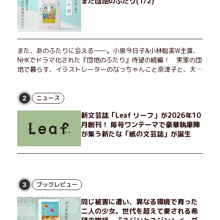
また団地のふたり(1/2)
また、あのふたりに会える――。小泉今日子&小林聡美W主演、
NHKでドラマ化された『団地のふたり』待望の続編！ 実家の団
地で暮らす、イラストレーターのなっちゃんこと奈津子と、大学
非常勤講師のノエチこと野枝。フリマアプリの売り上げでちょっ
とした贅沢を楽しんだり、近所のおばちゃんの恋バナを聞いてあ
げたり、部屋でふたりだけの「台湾映画祭」を催したり。50代
ニュース
2
独身、幼なじみの変わらぬ友情とささやかな幸せの日々を描く。
新文芸誌「Leaf リーフ」が2026年10
月創刊！ 毎号ワンテーマで豪華執筆陣
が集う新たな「紙の文芸誌」が誕生
ブックレビュー
3
同じ被害に遭い、異なる環境で育った
二人の少女。世代を超えて愛される希