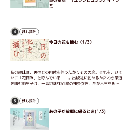
望の物語 『ユジンとユジン』イ・グ
ミ
試し読み
4
今日の花を摘む（1/3）
私の趣味は、男性との肉体を伴ったかりそめの恋。それを、ひそ
かに「花摘み」と呼んでいる──。出版社に勤めるかたわら茶道
を嗜む愉里子は、一見地味な51歳の独身女性。だが人生を折り
返した今、「今日が一番若い」と日々を謳歌するように花摘みを
愉しんでいた。そんな愉里子の前に初めて、恋の終わりを怖れさ
せる男が現れた。茶の湯の粋人、70歳の万江島だ。だが彼に
試し読み
5
は、ある秘密があった……。自分の心と身体を偽らない女たちの
あの子が故郷に帰るとき(1/3)
姿と、その連帯を描く。赤裸々にして切実な、セクシュアリティ
をめぐる物語。