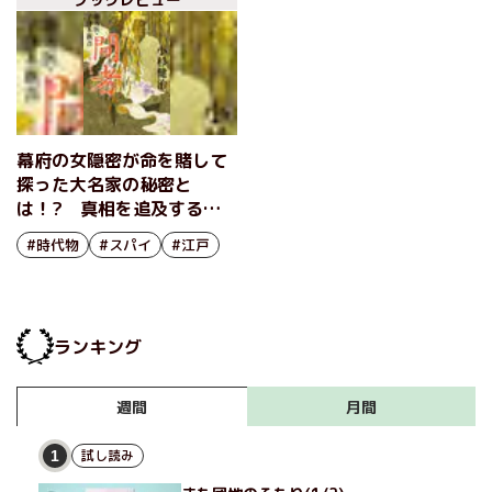
幕府の女隠密が命を賭して
探った大名家の秘密と
は！? 真相を追及する藩
医の行く手に刺客が立ちは
#時代物
#スパイ
#江戸
だかる。大名家の闇は深
い……。『蘭方医・宇津木
新吾 14 間者』小杉健治
ランキング
月間
週間
試し読み
1