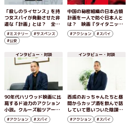
「殺しのライセンス」を持
中国の秘密組織の日本占領
つ女スパイが発動させた非
計画を一人で防ぐ日本人と
道な「計画」とは？ 全て
は？ 映画『タイタニッ
は日本を守るため、総理大
ク』を凌ぐド迫力で豪華客
#ミステリー
#サスペンス
#アクション
#スパイ
臣を欺いても公安秘密組織
船が爆破される人気アクシ
#公安
を再建する！ 『十三階の
ョン小説 『ドリフター
仇（ユダ）』吉川英梨
２ 対消滅』梶永正史
インタビュー・対談
インタビュー・対談
90年代ハリウッド映画に比
西成のおっちゃんたちと昼
肩するド迫力のアクション
間からカップ酒を飲んで話
小説。クルーズ船ツアーの
していて思いついた陰謀
説明会取材から生まれた
──『スピード』『ミッシ
#アクション
#スパイ
#アクション
#スパイ
『タイタニック』超えの豪
ョン：インポッシブル』超
華客船大爆破──『ドリフ
えのアクション小説『ドリ