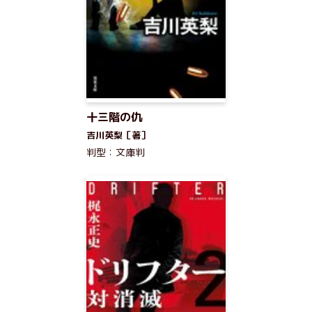
十三階の仇
吉川英梨［著］
判型：文庫判