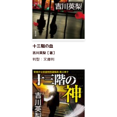
十三階の血
吉川英梨［著］
判型：文庫判