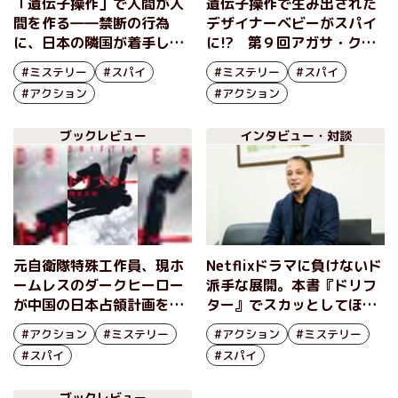
「遺伝子操作」で人間が人
遺伝子操作で生み出された
間を作る――禁断の行為
デザイナーベビーがスパイ
に、日本の隣国が着手して
に!? 第９回アガサ・クリ
いた――実際のニュースに
スティー賞作家の最新作
#ミステリー
#スパイ
#ミステリー
#スパイ
着想を得た、アガサ・クリ
は、国際諜報＆ハードアク
#アクション
#アクション
スティー賞作家の最新作
ション大作！『裏切りのギ
『裏切りのギフト』穂波了
フト』穂波了
ブックレビュー
インタビュー・対談
インタビュー
元自衛隊特殊工作員、現ホ
Netflixドラマに負けないド
ームレスのダークヒーロー
派手な展開。本書『ドリフ
が中国の日本占領計画を阻
ター』でスカッとしてほし
止する！Netflixドラマに負
い。 【著者・梶永正史イ
#アクション
#ミステリー
#アクション
#ミステリー
けないド迫力のアクション
ンタビュー】
#スパイ
#スパイ
大作！『ドリフター』梶永
正史
ブックレビュー