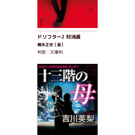
ドリフター2 対消滅
梶永正史［著］
判型：文庫判