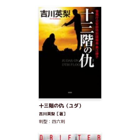
十三階の仇（ユダ）
吉川英梨［著］
判型：四六判