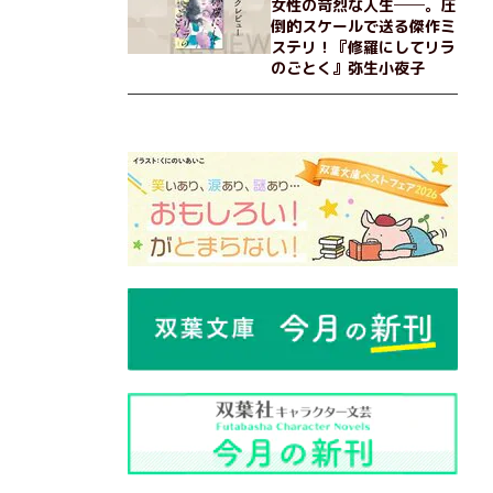
女性の苛烈な人生──。圧
倒的スケールで送る傑作ミ
ステリ！『修羅にしてリラ
のごとく』弥生小夜子