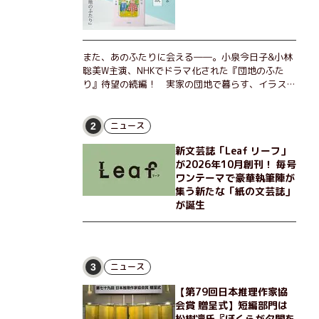
また、あのふたりに会える――。小泉今日子&小林
聡美W主演、NHKでドラマ化された『団地のふた
り』待望の続編！ 実家の団地で暮らす、イラスト
レーターのなっちゃんこと奈津子と、大学非常勤講
師のノエチこと野枝。フリマアプリの売り上げでち
ょっとした贅沢を楽しんだり、近所のおばちゃんの
ニュース
2
恋バナを聞いてあげたり、部屋でふたりだけの「台
新文芸誌「Leaf リーフ」
湾映画祭」を催したり。50代独身、幼なじみの変
が2026年10月創刊！ 毎号
わらぬ友情とささやかな幸せの日々を描く。
ワンテーマで豪華執筆陣が
集う新たな「紙の文芸誌」
が誕生
ニュース
3
【第79回日本推理作家協
会賞 贈呈式】短編部門は
松樹凛氏『ぼくらが夕闇を