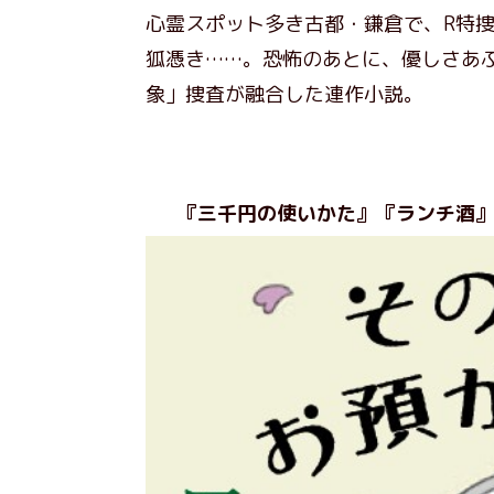
心霊スポット多き古都・鎌倉で、R特
狐憑き……。恐怖のあとに、優しさあ
象」捜査が融合した連作小説。
『三千円の使いかた』『ランチ酒』