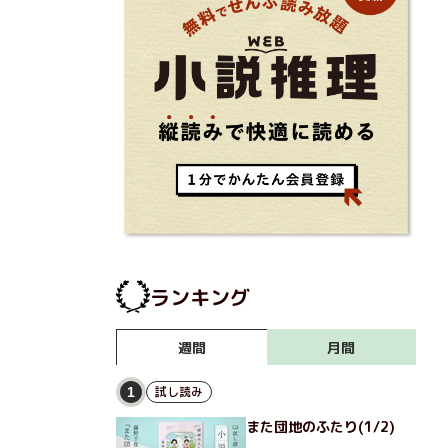
ランキング
月間
週間
試し読み
1
また団地のふたり(1/2)