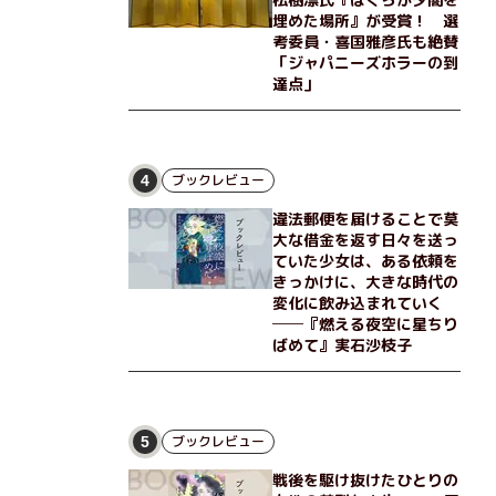
埋めた場所』が受賞！ 選
考委員・喜国雅彦氏も絶賛
「ジャパニーズホラーの到
達点」
ブックレビュー
4
違法郵便を届けることで莫
大な借金を返す日々を送っ
ていた少女は、ある依頼を
きっかけに、大きな時代の
変化に飲み込まれていく
──『燃える夜空に星ちり
ばめて』実石沙枝子
ブックレビュー
5
戦後を駆け抜けたひとりの