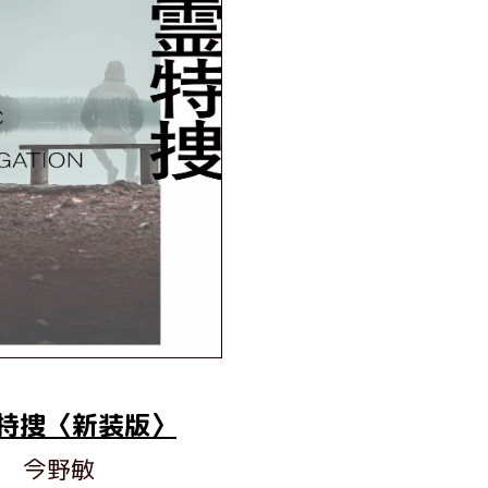
特捜〈新装版〉
今野敏