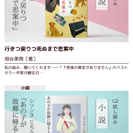
行きつ戻りつ死ぬまで思案中
垣谷美雨［著］
私の悩み、聞いてくれます――？『老後の資金がありません』のベスト
セラー作家が綴る日…
小説