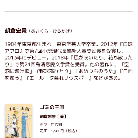
朝倉宏景
（あさくら・ひろかげ）
1984年東京都生まれ。東京学芸大学卒業。2012年『白球
アフロ』で第7回小説現代長編新人賞奨励賞を受賞し、
2013年にデビュー。2018年『風が吹いたり、花が散った
り』で第24回島清恋愛文学賞を受賞。他の著作に、『空
洞に響け歌』『野球部ひとり』『あめつちのうた』『日向
を掬う』『エール 夕暮れサウスポー』などがある。
ゴミの王国
朝倉宏景
［著］
判型：四六判
定価：1,980円（税込）