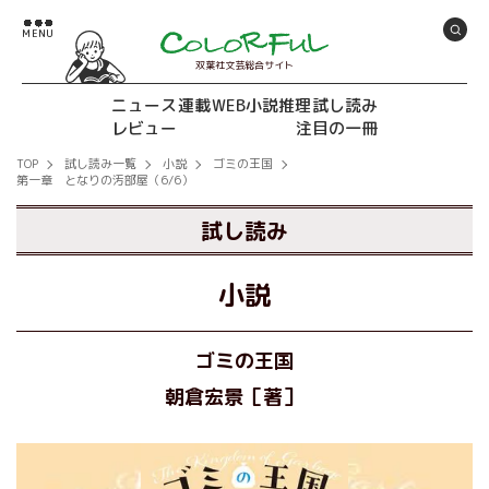
双葉社文芸総合サイト
ニュース
連載
WEB小説推理
試し読み
レビュー
注目の一冊
TOP
試し読み一覧
小説
ゴミの王国
第一章 となりの汚部屋（6/6）
試し読み
小説
ゴミの王国
朝倉宏景［著］