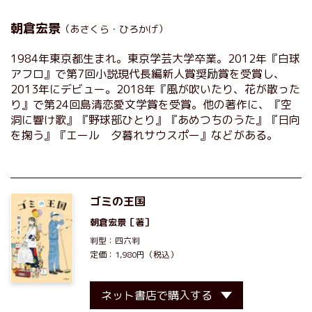
朝倉宏景
（あさくら・ひろかげ）
1984年東京都生まれ。東京学芸大学卒業。2012年『白球
アフロ』で第7回小説現代長編新人賞奨励賞を受賞し、
2013年にデビュー。2018年『風が吹いたり、花が散った
り』で第24回島清恋愛文学賞を受賞。他の著作に、『空
洞に響け歌』『野球部ひとり』『あめつちのうた』『日向
を掬う』『エール 夕暮れサウスポー』などがある。
ゴミの王国
朝倉宏景
［著］
判型：四六判
定価：1,980円（税込）
ネット書店で購入する