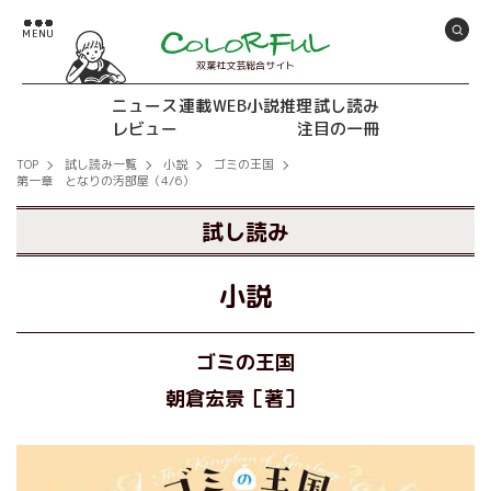
双葉社文芸総合サイト
ニュース
連載
WEB小説推理
試し読み
レビュー
注目の一冊
TOP
試し読み一覧
小説
ゴミの王国
第一章 となりの汚部屋（4/6）
試し読み
小説
ゴミの王国
朝倉宏景［著］