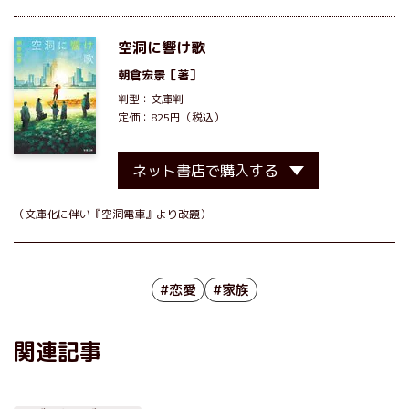
空洞に響け歌
朝倉宏景
［著］
判型：文庫判
定価：825円（税込）
ネット書店で購入する
（文庫化に伴い『空洞電車』より改題）
#恋愛
#家族
関連記事