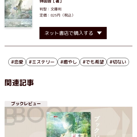
伴田音
［著］
判型：文庫判
定価：825円（税込）
ネット書店で購入する
#恋愛
#ミステリー
#癒やし
#でも希望
#切ない
関連記事
ブックレビュー