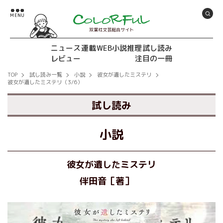
双葉社文芸総合サイト
ニュース
連載
WEB小説推理
試し読み
レビュー
注目の一冊
TOP
試し読み一覧
小説
彼女が遺したミステリ
彼女が遺したミステリ（3/6）
試し読み
小説
彼女が遺したミステリ
伴田音［著］