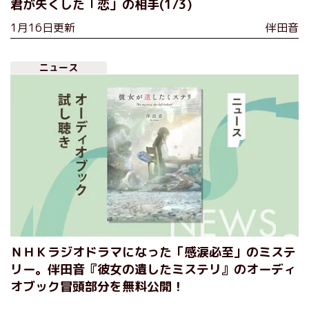
君が失くした「恋」の相手(1/3)
1月16日更新
伴田音
ニュース
ＮＨＫラジオドラマになった「感涙必至」のミステ
リー。伴田音『彼女の遺したミステリ』のオーディ
オブック冒頭部分を無料公開！