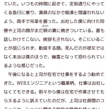
ていた。いつもの時間に起きて、定刻通りにやって
くる急行に乗り、満員のなかで痴漢と間違われない
よう、両手で吊革を握った。出社した僕に向けた同
まぶた
僚や上司の顔がまだ
瞼
の裏に焼きついている。誰も
話しかけてこない。挨拶もされない。そこにいるこ
とが信じられず、動揺する顔。死んだのが彼女では
なく本当は僕のほうで、幽霊となって恐れられてい
るような感じだった。
午後になると上司が在宅で仕事をするよう勧めて
きた。WEBエンジニアという職業柄、仕事は出社し
なくてもできる。前々から僕は在宅で作業させても
らえるように訴えていたのだが、上司は社員間のコ