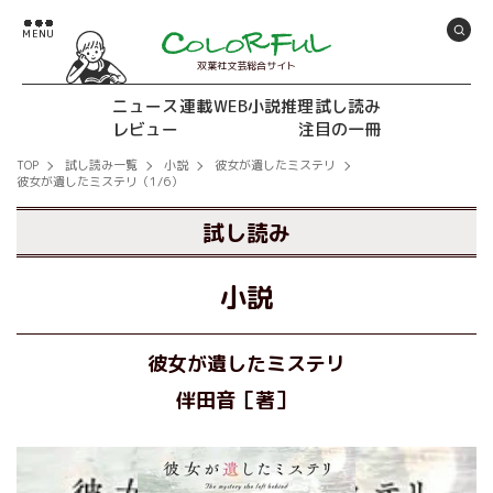
双葉社文芸総合サイト
ニュース
連載
WEB小説推理
試し読み
レビュー
注目の一冊
TOP
試し読み一覧
小説
彼女が遺したミステリ
彼女が遺したミステリ（1/6）
試し読み
小説
彼女が遺したミステリ
伴田音［著］