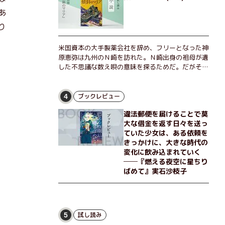
あ
り
米国資本の大手製薬会社を辞め、フリーとなった神
原恵弥は九州のＮ崎を訪れた。Ｎ崎出身の祖母が遺
した不思議な数え唄の意味を探るためだ。だがそん
な恵弥に対しＮ崎大学の医学教授が、米国の監視下
に置かれている女性科学者への接触を求めてきた。
出島で見つかったある物質について博士の意見を聞
ブックレビュー
4
きたいという。恵弥は、まるで影のような存在の博
違法郵便を届けることで莫
士とまみえることはできるのか？ そして、唄の歌
大な借金を返す日々を送っ
詞「かたむくマリア」に込められた秘密とは？ 謎
ていた少女は、ある依頼を
めいたラストが鮮烈な余韻を残すシリーズ第四作！
きっかけに、大きな時代の
変化に飲み込まれていく
──『燃える夜空に星ちり
ばめて』実石沙枝子
試し読み
5