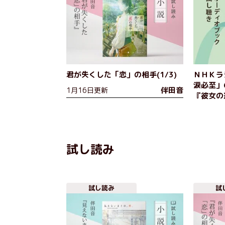
君が失くした「恋」の相手(1/3)
ＮＨＫラ
涙必至」
伴田音
1月16日更新
『彼女の
ディオブ
開！
試し読み
試し読み
試