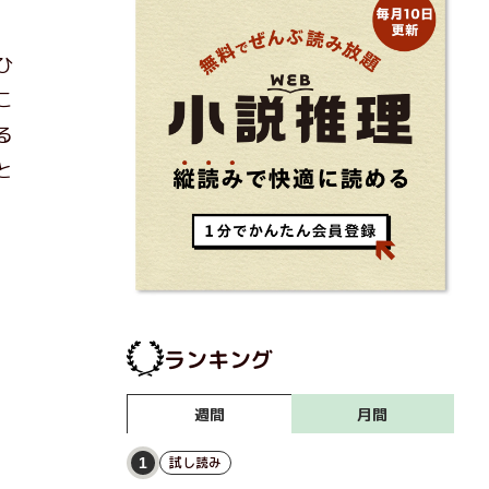
ひ
こ
る
と
、
ランキング
月間
週間
試し読み
1