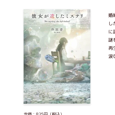
婚
し
に
謎
再
涙
定価：825円（税込）