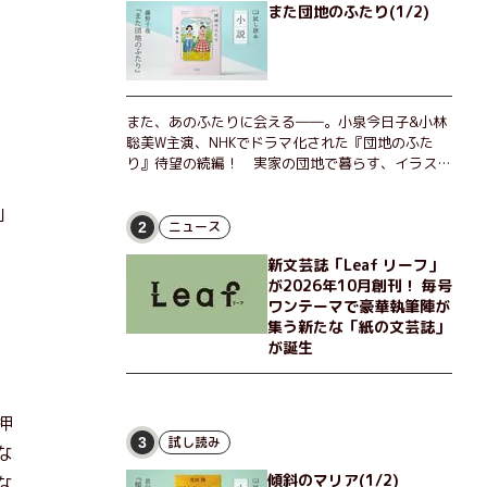
また団地のふたり(1/2)
また、あのふたりに会える――。小泉今日子&小林
聡美W主演、NHKでドラマ化された『団地のふた
り』待望の続編！ 実家の団地で暮らす、イラスト
レーターのなっちゃんこと奈津子と、大学非常勤講
師のノエチこと野枝。フリマアプリの売り上げでち
」
ょっとした贅沢を楽しんだり、近所のおばちゃんの
ニュース
2
恋バナを聞いてあげたり、部屋でふたりだけの「台
新文芸誌「Leaf リーフ」
湾映画祭」を催したり。50代独身、幼なじみの変
が2026年10月創刊！ 毎号
わらぬ友情とささやかな幸せの日々を描く。
ワンテーマで豪華執筆陣が
集う新たな「紙の文芸誌」
が誕生
押
試し読み
3
な
傾斜のマリア(1/2)
な