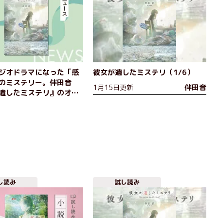
ジオドラマになった「感
彼女が遺したミステリ（1/6）
のミステリー。伴田音
伴田音
1月15日更新
遺したミステリ』のオー
ック冒頭部分を無料公
し読み
試し読み