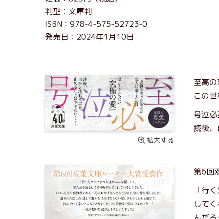
判型：文庫判
ISBN：978-4-575-52723-0
発売日：2024年1月10日
至高の
この世
号泣必
読後、
拡大する
第6回
「行く
してく
んだろ