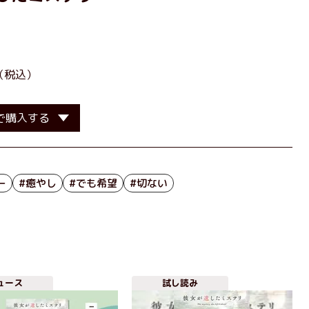
］
（税込）
で購入する
ー
#癒やし
#でも希望
#切ない
ュース
試し読み