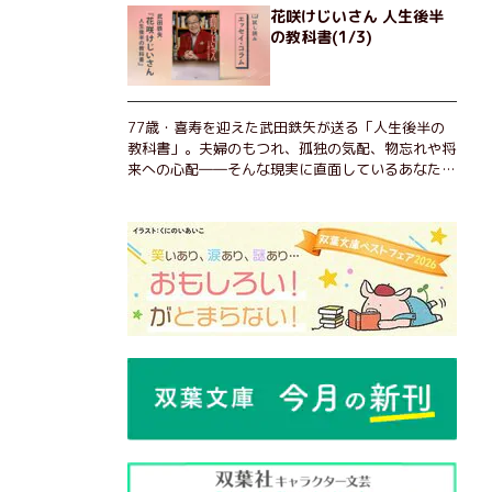
花咲けじいさん 人生後半
の教科書(1/3)
77歳・喜寿を迎えた武田鉄矢が送る「人生後半の
教科書」。夫婦のもつれ、孤独の気配、物忘れや将
来への心配――そんな現実に直面しているあなた
へ。この時代を楽しく・軽やかに生きるヒントを独
自の切り口で綴る。長年の読書で得た知見や自身の
経験をもとに繰り出される持論は説得力満点。まだ
まだ人生これから！ 読むだけで前向きになれる一
冊。