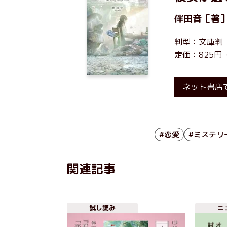
伴田音
［著
判型：文庫判
定価：825円
ネット書店
#恋愛
#ミステリ
関連記事
試し読み
ニ