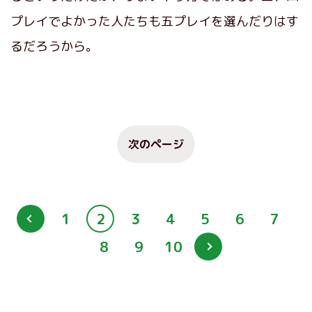
プレイでよかった人たちも五プレイを選んだりはす
るだろうから。
次のページ
1
2
3
4
5
6
7
8
9
10