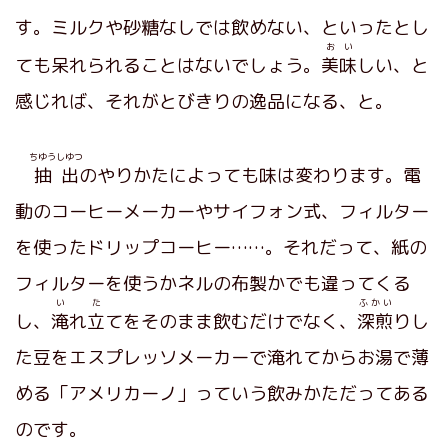
す。ミルクや砂糖なしでは飲めない、といったとし
おい
ても呆れられることはないでしょう。
美味
しい、と
感じれば、それがとびきりの逸品になる、と。
ちゆうしゆつ
抽出
のやりかたによっても味は変わります。電
動のコーヒーメーカーやサイフォン式、フィルター
を使ったドリップコーヒー……。それだって、紙の
フィルターを使うかネルの布製かでも違ってくる
い
た
ふかい
し、
淹
れ
立
てをそのまま飲むだけでなく、
深煎
りし
た豆をエスプレッソメーカーで淹れてからお湯で薄
める「アメリカーノ」っていう飲みかただってある
のです。