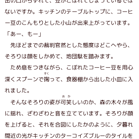
缶の口からずれて、豆がこぼれてしまっているでは
ないですか。キッチンのテーブルトップに、コーヒ
ー豆のこんもりとした小山が出来上がっています。
「あー、もー」
先ほどまでの裁判官然とした態度はどこへやら、
そろりは顔をしかめて、地団駄を踏みます。
ため息をつきながら、こぼれたコーヒー豆を用心
すく
深くスプーンで
掬
って、食器棚から出した小皿に入
れました。
おか
そんなそろりの姿が
可笑
しいのか、森の木々が風
に揺れ、ざわざわと音を立てています。そろりが顔
を上げると、それを合図にしたかのように、夕暮れ
間近の光がキッチンのターコイズブルーのタイルを