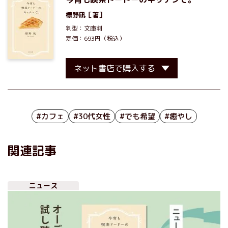
標野凪
［著］
判型：文庫判
定価：693円（税込）
ネット書店で購入する
#カフェ
#30代女性
#でも希望
#癒やし
関連記事
ニュース