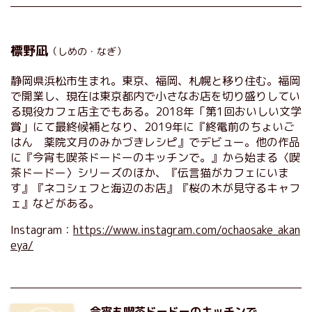
標野凪
（しめの・なぎ）
静岡県浜松市生まれ。東京、福岡、札幌と移り住む。福岡
で開業し、現在は東京都内で小さなお店を切り盛りしてい
る現役カフェ店主でもある。2018年「第1回おいしい文学
賞」にて最終候補となり、2019年に『終電前のちょいご
はん 薬院文月のみかづきレシピ』でデビュー。他の作品
に『今宵も喫茶ドードーのキッチンで。』から始まる〈喫
茶ドードー〉シリーズのほか、『伝言猫がカフェにいま
す』『ネコシェフと海辺のお店』『桜の木が見守るキャフ
ェ』などがある。
Instagram：
https://www.instagram.com/ochaosake_akan
eya/
今宵も喫茶ドードーのキッチンで。