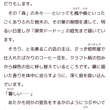
だりもします。
かえで
にれ
その「森」の木々……といっても
楓
や
楡
といった
ごくありふれた樹木の、その葉の隙間を通して、明
るい日差しが「喫茶ドードー」の庭先まで届いてい
ます。
ばいせんや
そろり、と名乗るこの店の主は、さっき
焙煎屋
で
仕入れたばかりのコーヒー豆を、クラフト紙の包み
から緑色の缶に移し替えているところです。鼻に届
いた香りを体中に巡らすように、深く息を吸い込ん
でいます。
かぐわ
「
馨
しい……」
あたかも何かの宣告をするかのようにつぶやいて
たが