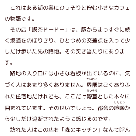
これはある街の奥にひっそりと佇む小さなカフェ
の物語です。
その店「喫茶ドードー」は、駅からまっすぐに続
く坂道をのぼりきり、ひとつめの交差点を入って少
しだけ歩いた先の路地。その突き当たりにありま
す。
路地の入り口には小さな看板が出ているのに、気
かいわい
づく人はあまり多くありません。
界隈
はごくありふ
うつそう
れた住宅地だけれども、ここだけ
鬱蒼
とした木々に
けんそう
囲まれています。そのせいでしょう。都会の
喧噪
か
ら少しだけ遮断されたように感じるのです。
訪れた人はこの店を「森のキッチン」なんて呼ん