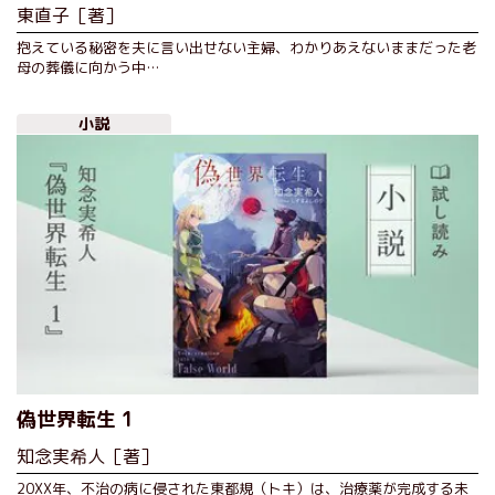
東直子［著］
抱えている秘密を夫に言い出せない主婦、わかりあえないままだった老
母の葬儀に向かう中…
小説
偽世界転生 1
知念実希人［著］
20XX年、不治の病に侵された東都規（トキ）は、治療薬が完成する未