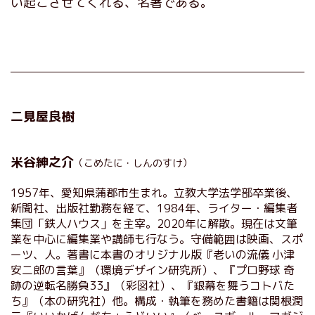
い起こさせてくれる、名著である。
二見屋良樹
米谷紳之介
（こめたに・しんのすけ）
1957年、愛知県蒲郡市生まれ。立教大学法学部卒業後、
新聞社、出版社勤務を経て、1984年、ライター・編集者
集団「鉄人ハウス」を主宰。2020年に解散。現在は文筆
業を中心に編集業や講師も行なう。守備範囲は映画、スポ
ーツ、人。著書に本書のオリジナル版『老いの流儀 小津
安二郎の言葉』（環境デザイン研究所）、『プロ野球 奇
跡の逆転名勝負33』（彩図社）、『銀幕を舞うコトバた
ち』（本の研究社）他。構成・執筆を務めた書籍は関根潤