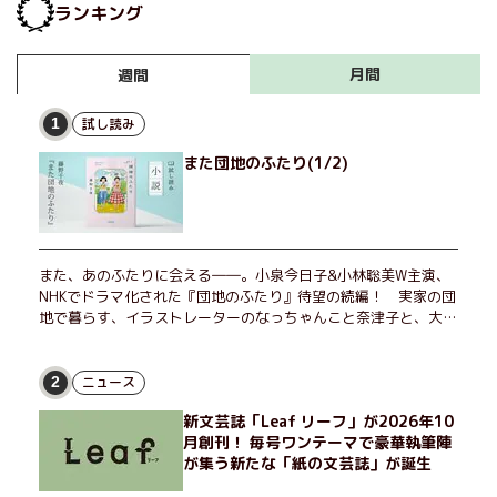
ランキング
月間
週間
試し読み
1
また団地のふたり(1/2)
また、あのふたりに会える――。小泉今日子&小林聡美W主演、
NHKでドラマ化された『団地のふたり』待望の続編！ 実家の団
地で暮らす、イラストレーターのなっちゃんこと奈津子と、大学
非常勤講師のノエチこと野枝。フリマアプリの売り上げでちょっ
とした贅沢を楽しんだり、近所のおばちゃんの恋バナを聞いてあ
げたり、部屋でふたりだけの「台湾映画祭」を催したり。50代
ニュース
2
独身、幼なじみの変わらぬ友情とささやかな幸せの日々を描く。
新文芸誌「Leaf リーフ」が2026年10
月創刊！ 毎号ワンテーマで豪華執筆陣
が集う新たな「紙の文芸誌」が誕生