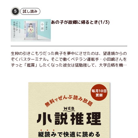
愉しんでいた。そんな愉里子の前に初めて、恋の終わりを怖れさ
せる男が現れた。茶の湯の粋人、70歳の万江島だ。だが彼に
試し読み
5
は、ある秘密があった……。自分の心と身体を偽らない女たちの
あの子が故郷に帰るとき(1/3)
姿と、その連帯を描く。赤裸々にして切実な、セクシュアリティ
をめぐる物語。
生粋の引きこもりだった典子を夢中にさせたのは、望遠鏡からの
ぞくバスターミナル。そこで働くベテラン運転手・小田嶋さんを
ずっと「鑑賞」したくなった彼女は猛勉強して、大学合格を機に
近くで暮らすことに──。初恋、就職、大切な人との別れ。「こ
んなはずじゃなかった」の先で毎日はちょっとずつ面白くな
る！ 地元が恋しくなったとき、どこか遠くへ逃げたいときは読
んで下さい。孤独を愛する人のお守りになる、くすっと、うるっ
と、心がゆるむ短編集。