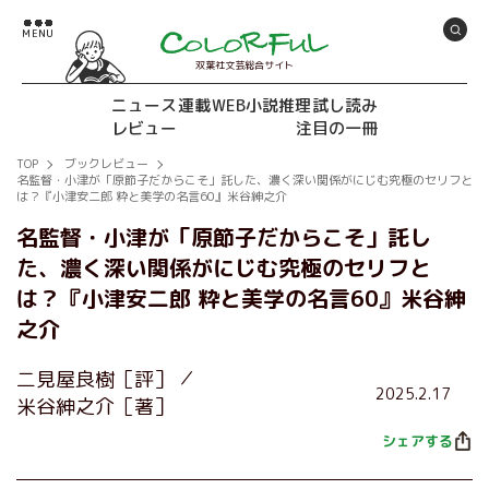
双葉社文芸総合サイト
ニュース
連載
WEB小説推理
試し読み
レビュー
注目の一冊
TOP
ブックレビュー
名監督・小津が「原節子だからこそ」託した、濃く深い関係がにじむ究極のセリフと
は？『小津安二郎 粋と美学の名言60』米谷紳之介
名監督・小津が「原節子だからこそ」託し
た、濃く深い関係がにじむ究極のセリフと
は？『小津安二郎 粋と美学の名言60』米谷紳
之介
二見屋良樹［評］
2025.2.17
米谷紳之介［著］
シェアする