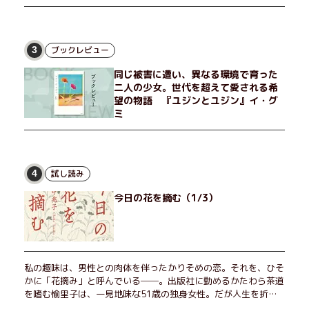
ブックレビュー
3
同じ被害に遭い、異なる環境で育った
二人の少女。世代を超えて愛される希
望の物語 『ユジンとユジン』イ・グ
ミ
試し読み
4
今日の花を摘む（1/3）
私の趣味は、男性との肉体を伴ったかりそめの恋。それを、ひそ
かに「花摘み」と呼んでいる──。出版社に勤めるかたわら茶道
を嗜む愉里子は、一見地味な51歳の独身女性。だが人生を折り
返した今、「今日が一番若い」と日々を謳歌するように花摘みを