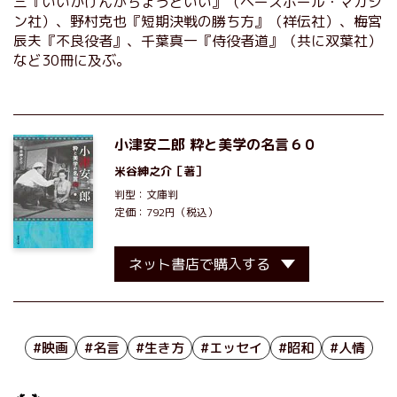
三『いいかげんがちょうどいい』（ベースボール・マガジ
ン社）、野村克也『短期決戦の勝ち方』（祥伝社）、梅宮
辰夫『不良役者』、千葉真一『侍役者道』（共に双葉社）
など30冊に及ぶ。
小津安二郎 粋と美学の名言６０
米谷紳之介
［著］
判型：文庫判
定価：792円（税込）
ネット書店で購入する
#映画
#名言
#生き方
#エッセイ
#昭和
#人情