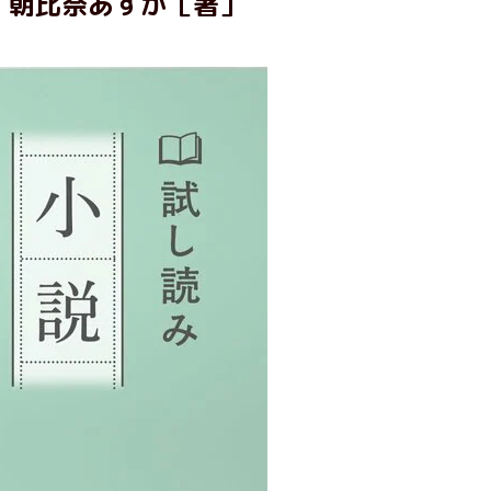
朝比奈あすか［著］