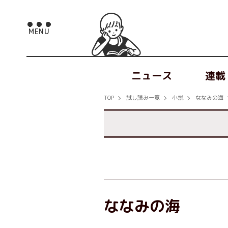
ニュース
連載
TOP
試し読み一覧
小説
ななみの海
ななみの海