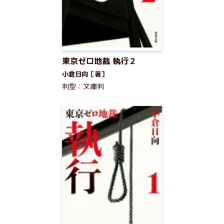
東京ゼロ地裁 執行２
小倉日向［著］
判型：文庫判