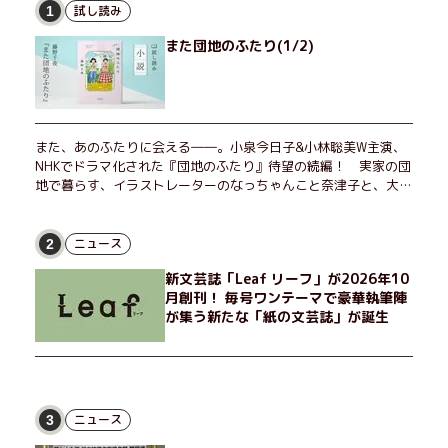
試し読み
1
また団地のふたり(1/2)
また、あのふたりに会える――。小泉今日子&小林聡美W主演、
NHKでドラマ化された『団地のふたり』待望の続編！ 実家の団
地で暮らす、イラストレーターのなっちゃんこと奈津子と、大学
非常勤講師のノエチこと野枝。フリマアプリの売り上げでちょっ
とした贅沢を楽しんだり、近所のおばちゃんの恋バナを聞いてあ
げたり、部屋でふたりだけの「台湾映画祭」を催したり。50代
ニュース
2
独身、幼なじみの変わらぬ友情とささやかな幸せの日々を描く。
新文芸誌「Leaf リーフ」が2026年10
月創刊！ 毎号ワンテーマで豪華執筆陣
が集う新たな「紙の文芸誌」が誕生
ニュース
3