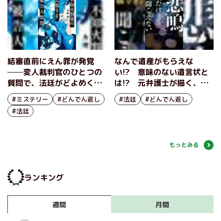
結審直前にえん罪が発覚
なんで遺産がもらえな
──変人裁判官のひとつの
い!? 意味のない遺言状と
質問で、法廷がどよめく。
は!? 元弁護士が描く、超
前代未聞の逆転裁判ミステ
リアルなリーガルミステ
#ミステリー
#どんでん返し
#法廷
#どんでん返し
リー『不知火判事の比類な
リ 『悲鳴だけ聞こえな
#法廷
き被告人質問』矢樹純
い』織守きょうや
もっとみる
ランキング
月間
週間