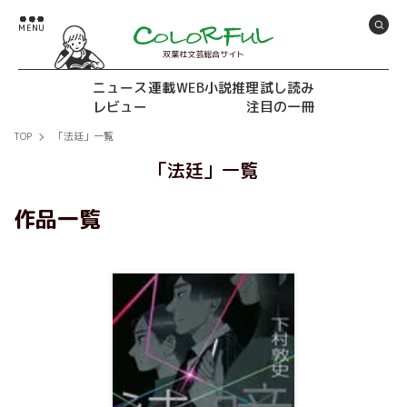
双葉社文芸総合サイト
ニュース
連載
WEB小説推理
試し読み
レビュー
注目の一冊
TOP
「法廷」一覧
「法廷」一覧
作品一覧