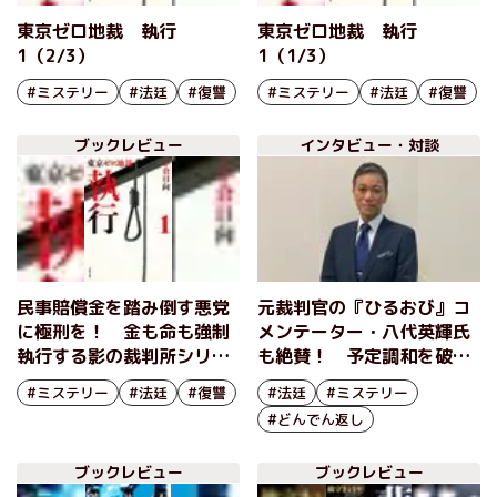
東京ゼロ地裁 執行
東京ゼロ地裁 執行
1（2/3）
1（1/3）
#ミステリー
#法廷
#復讐
#ミステリー
#法廷
#復讐
ブックレビュー
インタビュー・対談
民事賠償金を踏み倒す悪党
元裁判官の『ひるおび』コ
に極刑を！ 金も命も強制
メンテーター・八代英輝氏
執行する影の裁判所シリー
も絶賛！ 予定調和を破壊
ズ、開廷!!『東京ゼロ地
する痛快な法廷ミステリー
#ミステリー
#法廷
#復讐
#法廷
#ミステリー
裁 執行 1』
とは？ 『不知火判事の比
#どんでん返し
類なき被告人質問』
ブックレビュー
ブックレビュー