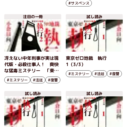
#サスペンス
注目の一冊
試し読み
冴えない中年判事が実は現
東京ゼロ地裁 執行
代版・必殺仕事人！ 爽快
1（3/3）
な猛毒ミステリー 「東京
#ミステリー
#法廷
#復讐
ゼロ地裁 執行」シリーズ
#ミステリー
#法廷
#復讐
小倉日向
試し読み
試し読み