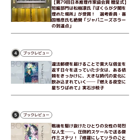
【第79回日本推理作家協会賞 贈呈式】
短編部門は松樹凛氏『ぼくらが夕闇を
埋めた場所』が受賞！ 選考委員・喜
国雅彦氏も絶賛「ジャパニーズホラー
の到達点」
ブックレビュー
4
違法郵便を届けることで莫大な借金を
返す日々を送っていた少女は、ある依
頼をきっかけに、大きな時代の変化に
飲み込まれていく──『燃える夜空に
星ちりばめて』実石沙枝子
ブックレビュー
5
戦後を駆け抜けたひとりの女性の苛烈
な人生──。圧倒的スケールで送る傑
作ミステリ！『修羅にしてリラのごと