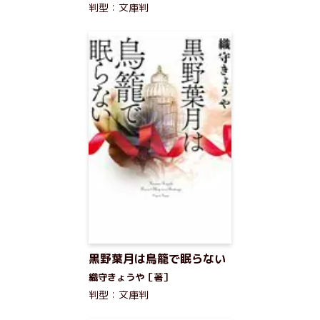
判型：文庫判
黒野葉月は鳥籠で眠らない
織守きょうや［著］
判型：文庫判