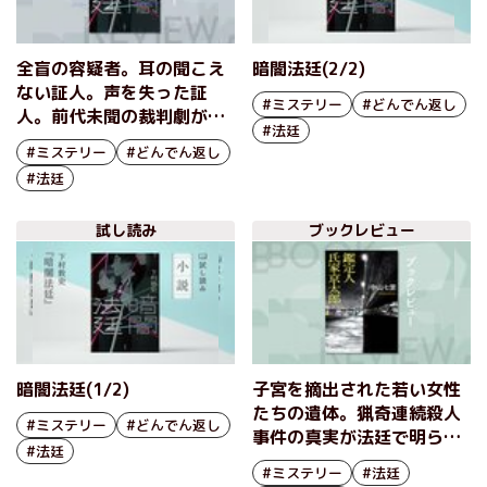
全盲の容疑者。耳の聞こえ
暗闇法廷(2/2)
ない証人。声を失った証
#ミステリー
#どんでん返し
人。前代未聞の裁判劇が、
#法廷
いま幕を開ける──『暗闇
#ミステリー
#どんでん返し
法廷』下村敦史
#法廷
試し読み
ブックレビュー
暗闇法廷(1/2)
子宮を摘出された若い女性
たちの遺体。猟奇連続殺人
#ミステリー
#どんでん返し
事件の真実が法廷で明らか
#法廷
になる 『鑑定人 氏家京太
#ミステリー
#法廷
郎』中山七里