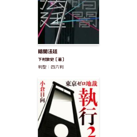
暗闇法廷
下村敦史［著］
判型：四六判