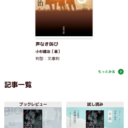
声なき叫び
小杉健治［著］
判型：文庫判
もっとみる
記事一覧
ブックレビュー
試し読み