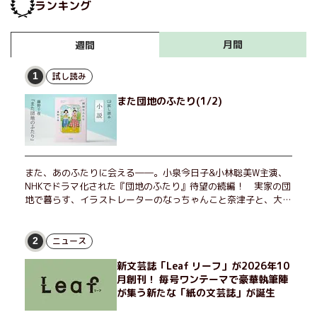
ランキング
月間
週間
試し読み
1
また団地のふたり(1/2)
また、あのふたりに会える――。小泉今日子&小林聡美W主演、
NHKでドラマ化された『団地のふたり』待望の続編！ 実家の団
地で暮らす、イラストレーターのなっちゃんこと奈津子と、大学
非常勤講師のノエチこと野枝。フリマアプリの売り上げでちょっ
とした贅沢を楽しんだり、近所のおばちゃんの恋バナを聞いてあ
げたり、部屋でふたりだけの「台湾映画祭」を催したり。50代
ニュース
2
独身、幼なじみの変わらぬ友情とささやかな幸せの日々を描く。
新文芸誌「Leaf リーフ」が2026年10
月創刊！ 毎号ワンテーマで豪華執筆陣
が集う新たな「紙の文芸誌」が誕生