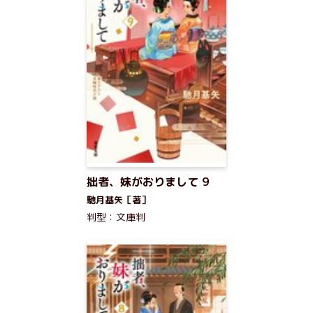
拙者、妹がおりまして 9
馳月基矢［著］
判型：文庫判