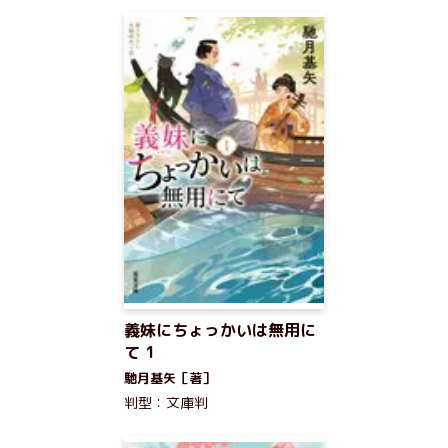
義妹にちょっかいは無用に
て 1
馳月基矢［著］
判型：文庫判