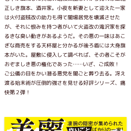
正しき旗本、酒井家。小夜を新妻として迎えた一家
は火付盗賊改の助力も得て闇場居党を壊滅させた
が、それに恨みを持つ者がいて火盗改の滝沢家を探
るきな臭い動きがあるようだ。その悪の一味はあこ
ぎな商売をする天杯屋と分かるが後ろ盾には大身旗
本がいた。屋敷に侵入して調べれば、その者こそが
おぞましき悪の権化であった……いざ、ご成敗！
ご公儀の目をかい潜る悪党を闇ごと葬り去る。冴え
渡る始末術が圧倒的強さを見せる好評シリーズ、痛
快第２弾！