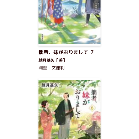
拙者、妹がおりまして ７
馳月基矢［著］
判型：文庫判