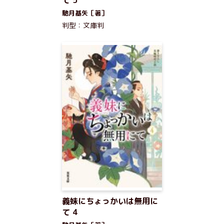
馳月基矢［著］
判型：文庫判
義妹にちょっかいは無用に
て 4