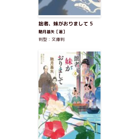
拙者、妹がおりまして 5
馳月基矢［著］
判型：文庫判