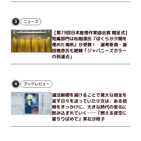
ニュース
3
【第79回日本推理作家協会賞 贈呈式】
短編部門は松樹凛氏『ぼくらが夕闇を
埋めた場所』が受賞！ 選考委員・喜
国雅彦氏も絶賛「ジャパニーズホラー
の到達点」
ブックレビュー
4
違法郵便を届けることで莫大な借金を
返す日々を送っていた少女は、ある依
頼をきっかけに、大きな時代の変化に
飲み込まれていく──『燃える夜空に
星ちりばめて』実石沙枝子