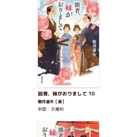
拙者、妹がおりまして 10
馳月基矢［著］
判型：文庫判