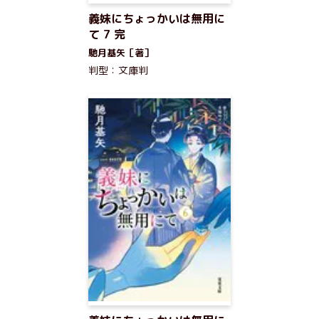
義妹にちょっかいは無用に
て 7 完
馳月基矢［著］
判型：文庫判