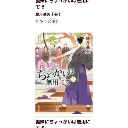
義妹にちょっかいは無用に
て 6
馳月基矢［著］
判型：文庫判
義妹にちょっかいは無用に
て 5