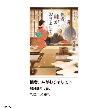
拙者、妹がおりまして 1
馳月基矢［著］
判型：文庫判