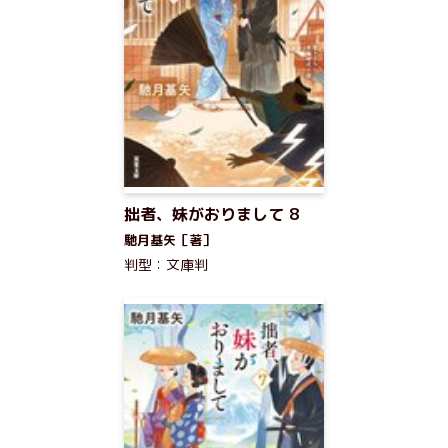
拙者、妹がおりまして 8
馳月基矢［著］
判型：文庫判