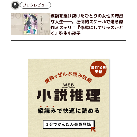
ブックレビュー
5
戦後を駆け抜けたひとりの女性の苛烈
な人生──。圧倒的スケールで送る傑
作ミステリ！『修羅にしてリラのごと
く』弥生小夜子