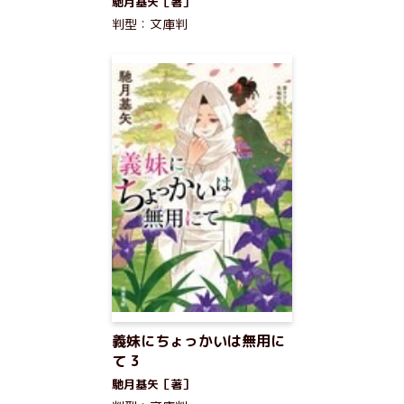
馳月基矢［著］
判型：文庫判
義妹にちょっかいは無用に
て 3
馳月基矢［著］