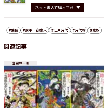
ネット書店で購入する
#痛快
#旗本・御家人
#江戸時代
#時代物
#家族
関連記事
注目の一冊