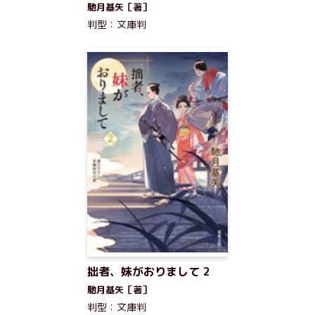
馳月基矢［著］
判型：文庫判
拙者、妹がおりまして 2
馳月基矢［著］
判型：文庫判