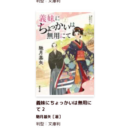
判型：文庫判
義妹にちょっかいは無用に
て 2
馳月基矢［著］
判型：文庫判