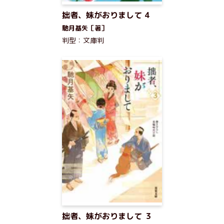
拙者、妹がおりまして 4
馳月基矢［著］
判型：文庫判
拙者、妹がおりまして ３