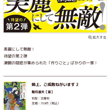
拡大する
美麗にして無敵！
待望の第２弾
凄腕の隠密が集められた「作りごと」ばかりの一家！
姉上、ご成敗ねがいます 2
馳月基矢
［著］
判型：文庫判
定価：759円（税込）