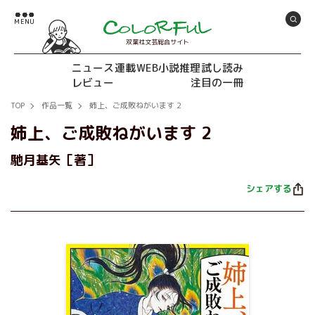
双葉社文芸総合サイト
ニュース
連載
WEB小説推理
試し読み
レビュー
注目の一冊
TOP
作品一覧
姉上、ご成敗ねがいます 2
姉上、ご成敗ねがいます 2
馳月基矢［著］
シェアする