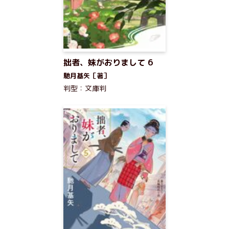
拙者、妹がおりまして 6
馳月基矢［著］
判型：文庫判