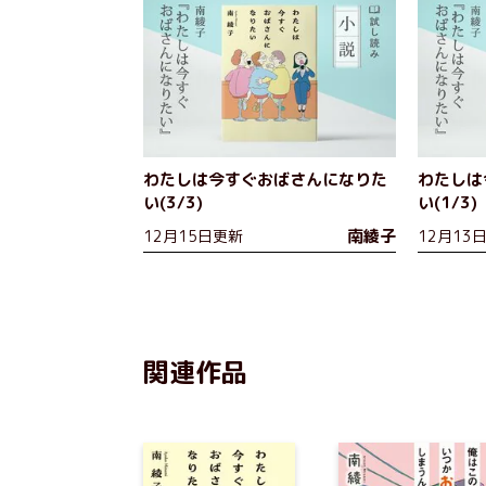
わたしは今すぐおばさんになりた
わたしは
い(3/3)
い(1/3)
南綾子
12月15日更新
12月13
関連作品