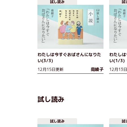
試し読み
試
わたしは今すぐおばさんになりた
わたしは
い(3/3)
い(1/3)
南綾子
12月15日更新
12月13
試し読み
試し読み
試