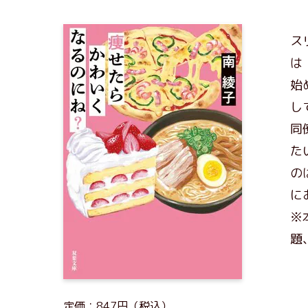
ス
は
始
し
同
た
の
に
※
題
定価：847円（税込）