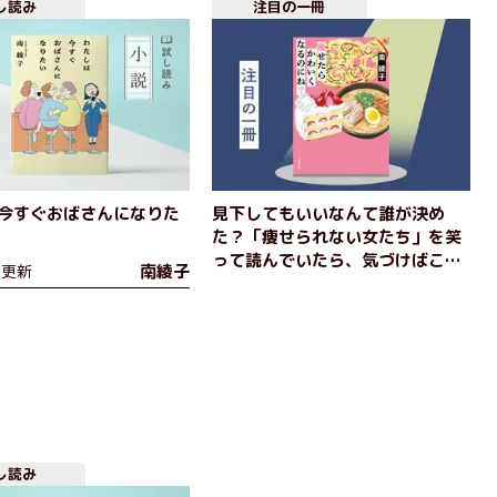
し読み
注目の一冊
今すぐおばさんになりた
見下してもいいなんて誰が決め
た？「痩せられない女たち」を笑
って読んでいたら、気づけばこち
南綾子
日更新
らが一刀両断されている、痛烈皮
肉なダイエット小説。寺地はる
な、宮島未奈推薦！ 『痩せたら
かわいくなるのにね？』南綾子
し読み