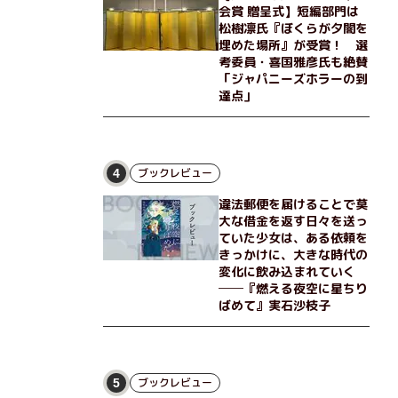
会賞 贈呈式】短編部門は
松樹凛氏『ぼくらが夕闇を
埋めた場所』が受賞！ 選
考委員・喜国雅彦氏も絶賛
「ジャパニーズホラーの到
達点」
ブックレビュー
4
違法郵便を届けることで莫
大な借金を返す日々を送っ
ていた少女は、ある依頼を
きっかけに、大きな時代の
変化に飲み込まれていく
──『燃える夜空に星ちり
ばめて』実石沙枝子
ブックレビュー
5