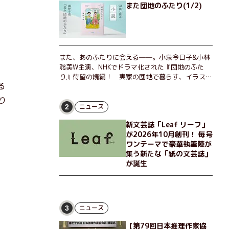
また団地のふたり(1/2)
また、あのふたりに会える――。小泉今日子&小林
聡美W主演、NHKでドラマ化された『団地のふた
り』待望の続編！ 実家の団地で暮らす、イラスト
る
レーターのなっちゃんこと奈津子と、大学非常勤講
師のノエチこと野枝。フリマアプリの売り上げでち
り
ょっとした贅沢を楽しんだり、近所のおばちゃんの
ニュース
2
恋バナを聞いてあげたり、部屋でふたりだけの「台
新文芸誌「Leaf リーフ」
湾映画祭」を催したり。50代独身、幼なじみの変
が2026年10月創刊！ 毎号
わらぬ友情とささやかな幸せの日々を描く。
ワンテーマで豪華執筆陣が
集う新たな「紙の文芸誌」
が誕生
ニュース
3
【第79回日本推理作家協