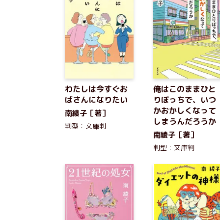
わたしは今すぐお
俺はこのままひと
ばさんになりたい
りぼっちで、いつ
かおかしくなって
南綾子［著］
しまうんだろうか
判型：文庫判
南綾子［著］
判型：文庫判