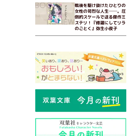
戦後を駆け抜けたひとりの
女性の苛烈な人生──。圧
倒的スケールで送る傑作ミ
ステリ！『修羅にしてリラ
のごとく』弥生小夜子