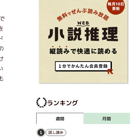
で
を
ド
の
せ
い
も
ランキング
月間
週間
試し読み
1