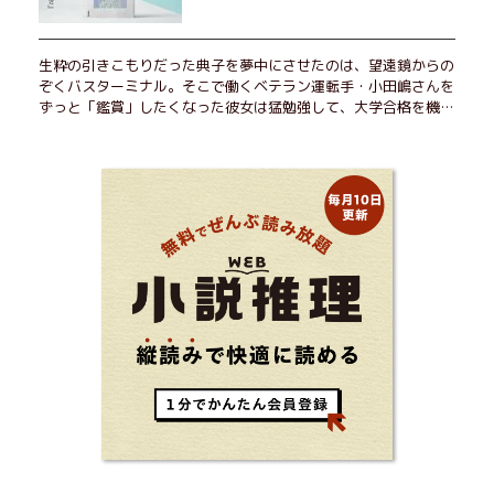
生粋の引きこもりだった典子を夢中にさせたのは、望遠鏡からの
ぞくバスターミナル。そこで働くベテラン運転手・小田嶋さんを
ずっと「鑑賞」したくなった彼女は猛勉強して、大学合格を機に
近くで暮らすことに──。初恋、就職、大切な人との別れ。「こ
んなはずじゃなかった」の先で毎日はちょっとずつ面白くな
る！ 地元が恋しくなったとき、どこか遠くへ逃げたいときは読
んで下さい。孤独を愛する人のお守りになる、くすっと、うるっ
と、心がゆるむ短編集。