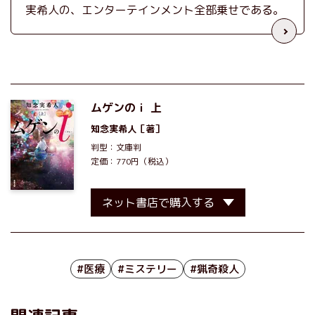
実希人の、エンターテインメント全部乗せである。
ムゲンのｉ 上
知念実希人
［著］
判型：文庫判
定価：770円（税込）
ネット書店で購入する
#医療
#ミステリー
#猟奇殺人