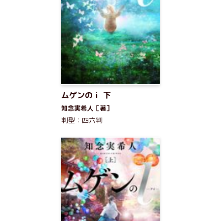
ムゲンのｉ 下
知念実希人［著］
判型：四六判