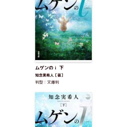
ムゲンのｉ 下
知念実希人［著］
判型：文庫判