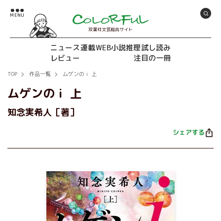
双葉社文芸総合サイト
ニュース
連載
WEB小説推理
試し読み
レビュー
注目の一冊
TOP
作品一覧
ムゲンのｉ 上
ムゲンのｉ 上
知念実希人［著］
シェアする