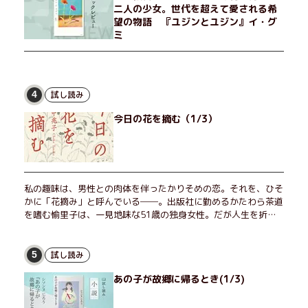
二人の少女。世代を超えて愛される希
望の物語 『ユジンとユジン』イ・グ
ミ
試し読み
4
今日の花を摘む（1/3）
私の趣味は、男性との肉体を伴ったかりそめの恋。それを、ひそ
かに「花摘み」と呼んでいる──。出版社に勤めるかたわら茶道
を嗜む愉里子は、一見地味な51歳の独身女性。だが人生を折り
返した今、「今日が一番若い」と日々を謳歌するように花摘みを
愉しんでいた。そんな愉里子の前に初めて、恋の終わりを怖れさ
せる男が現れた。茶の湯の粋人、70歳の万江島だ。だが彼に
試し読み
5
は、ある秘密があった……。自分の心と身体を偽らない女たちの
あの子が故郷に帰るとき(1/3)
姿と、その連帯を描く。赤裸々にして切実な、セクシュアリティ
をめぐる物語。