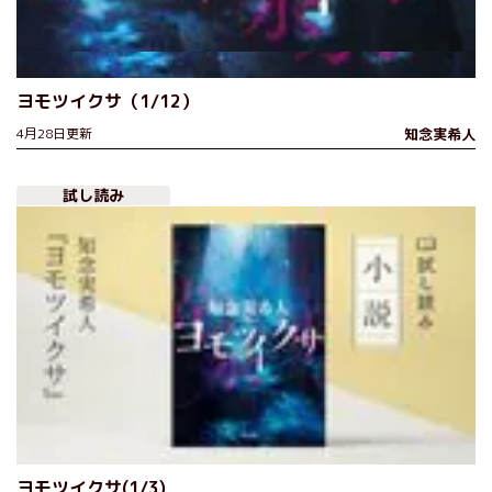
ヨモツイクサ（1/12）
4月28日更新
知念実希人
試し読み
ヨモツイクサ(1/3)