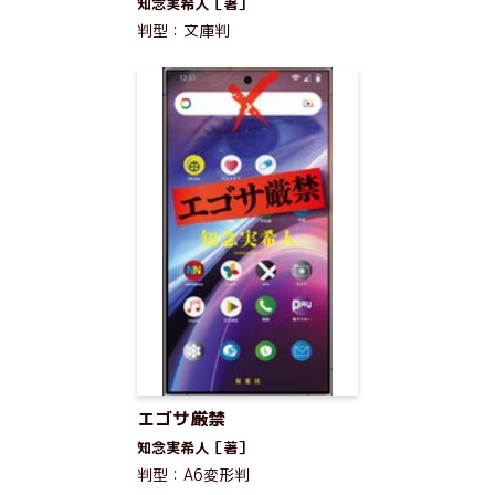
知念実希人［著］
判型：文庫判
エゴサ厳禁
知念実希人［著］
判型：A6変形判