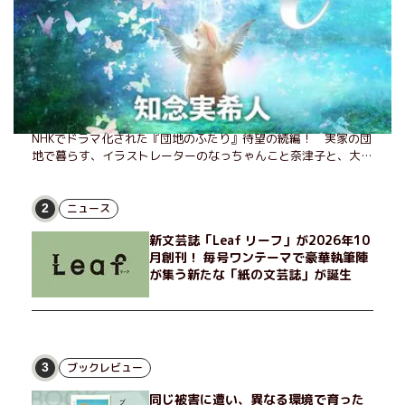
また団地のふたり(1/2)
また、あのふたりに会える――。小泉今日子&小林聡美W主演、
NHKでドラマ化された『団地のふたり』待望の続編！ 実家の団
地で暮らす、イラストレーターのなっちゃんこと奈津子と、大学
非常勤講師のノエチこと野枝。フリマアプリの売り上げでちょっ
とした贅沢を楽しんだり、近所のおばちゃんの恋バナを聞いてあ
げたり、部屋でふたりだけの「台湾映画祭」を催したり。50代
ニュース
2
独身、幼なじみの変わらぬ友情とささやかな幸せの日々を描く。
新文芸誌「Leaf リーフ」が2026年10
月創刊！ 毎号ワンテーマで豪華執筆陣
が集う新たな「紙の文芸誌」が誕生
ブックレビュー
3
同じ被害に遭い、異なる環境で育った