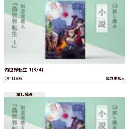
偽世界転生 1(3/4)
8月1日更新
知念実希人
試し読み