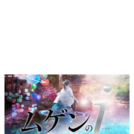
知念実希人『ムゲンのｉ』
ランキング
月間
週間
試し読み
1