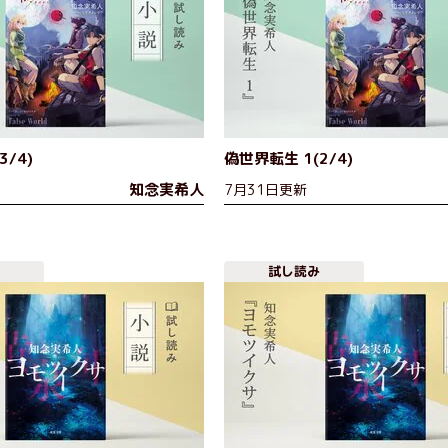
3/4)
偽世界転生 1(2/4)
知念実希人
7月31日更新
試し読み