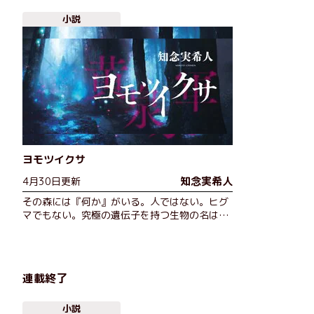
小説
ヨモツイクサ
知念実希人
4月30日更新
その森には『何か』がいる。人ではない。ヒグ
マでもない。究極の遺伝子を持つ生物の名は
──ヨモツイクサ。本屋大賞ノミネート『ムゲ
ンのｉ』『硝子の塔の殺人』を超える衝撃
作。 医療ミステリーのトップランナー…
連載終了
小説