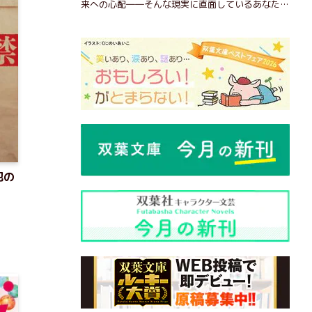
来への心配――そんな現実に直面しているあなた
へ。この時代を楽しく・軽やかに生きるヒントを独
自の切り口で綴る。長年の読書で得た知見や自身の
経験をもとに繰り出される持論は説得力満点。まだ
まだ人生これから！ 読むだけで前向きになれる一
冊。
犯の