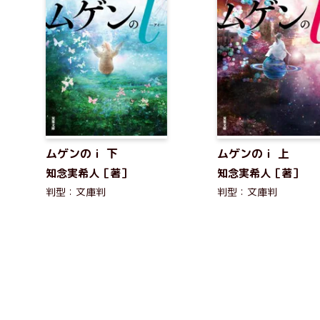
ムゲンのｉ 下
ムゲンのｉ 上
知念実希人［著］
知念実希人［著］
判型：文庫判
判型：文庫判