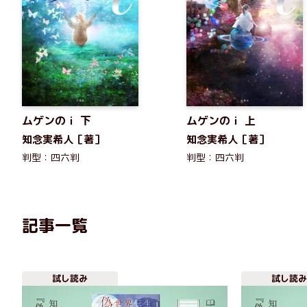
ムゲンのｉ 下
ムゲンのｉ 上
知念実希人［著］
知念実希人［著］
判型：四六判
判型：四六判
記事一覧
試し読み
試し読み