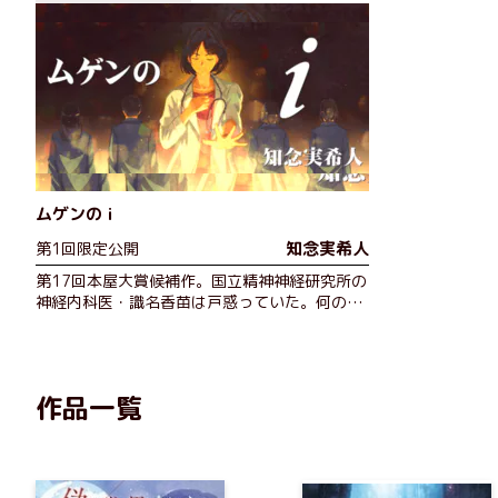
ムゲンのｉ
知念実希人
第1回限定公開
第17回本屋大賞候補作。国立精神神経研究所の
神経内科医・識名香苗は戸惑っていた。何の前
触れもなく昏睡状態に陥り目が覚めないとい
う、世界的にも珍しい＜特発性嗜眠病＞の患者
が同時に４人も入院。この病気は一…
作品一覧