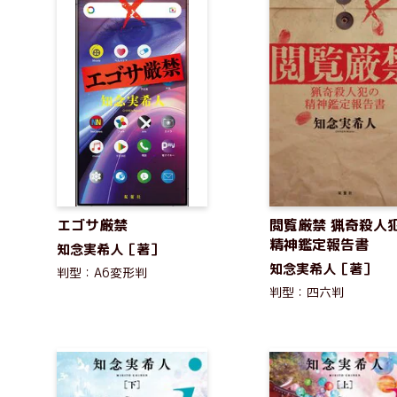
エゴサ厳禁
閲覧厳禁 猟奇殺人
精神鑑定報告書
知念実希人［著］
知念実希人［著］
判型：A6変形判
判型：四六判