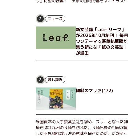
り』待望の続編！ 実家の団地で暮らす、イラスト
レーターのなっちゃんこと奈津子と、大学非常勤講
師のノエチこと野枝。フリマアプリの売り上げでち
ょっとした贅沢を楽しんだり、近所のおばちゃんの
ニュース
2
恋バナを聞いてあげたり、部屋でふたりだけの「台
新文芸誌「Leaf リーフ」
湾映画祭」を催したり。50代独身、幼なじみの変
が2026年10月創刊！ 毎号
わらぬ友情とささやかな幸せの日々を描く。
ワンテーマで豪華執筆陣が
集う新たな「紙の文芸誌」
が誕生
試し読み
3
傾斜のマリア(1/2)
米国資本の大手製薬会社を辞め、フリーとなった神
原恵弥は九州のＮ崎を訪れた。Ｎ崎出身の祖母が遺
した不思議な数え唄の意味を探るためだ。だがそん