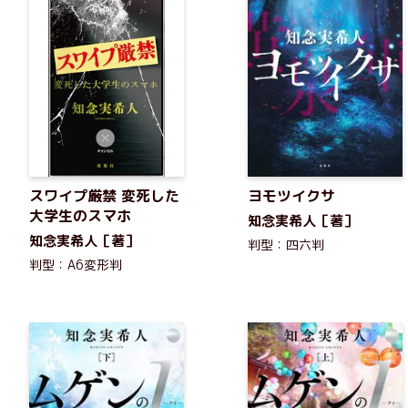
スワイプ厳禁 変死した
ヨモツイクサ
大学生のスマホ
知念実希人［著］
知念実希人［著］
判型：四六判
判型：A6変形判