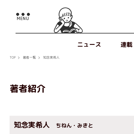
ニュース
連載
TOP
著者一覧
知念実希人
著者紹介
知念実希人
ちねん・みきと