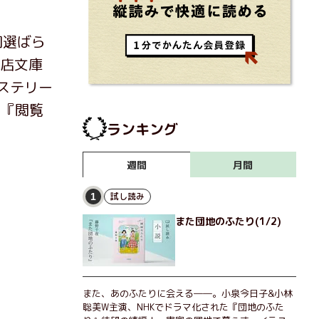
司選ばら
書店文庫
ステリー
』『閲覧
ランキング
月間
週間
試し読み
1
また団地のふたり(1/2)
また、あのふたりに会える――。小泉今日子&小林
聡美W主演、NHKでドラマ化された『団地のふた