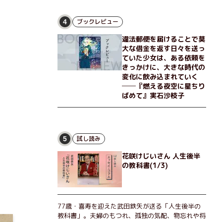
な恵弥に対しＮ崎大学の医学教授が、米国の監視下
に置かれている女性科学者への接触を求めてきた。
出島で見つかったある物質について博士の意見を聞
ブックレビュー
4
きたいという。恵弥は、まるで影のような存在の博
違法郵便を届けることで莫
士とまみえることはできるのか？ そして、唄の歌
大な借金を返す日々を送っ
詞「かたむくマリア」に込められた秘密とは？ 謎
ていた少女は、ある依頼を
めいたラストが鮮烈な余韻を残すシリーズ第四作！
きっかけに、大きな時代の
変化に飲み込まれていく
──『燃える夜空に星ちり
ばめて』実石沙枝子
試し読み
5
花咲けじいさん 人生後半
の教科書(1/3)
77歳・喜寿を迎えた武田鉄矢が送る「人生後半の
教科書」。夫婦のもつれ、孤独の気配、物忘れや将