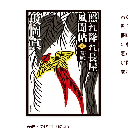
春
割
憫
の
悪
い
を
定価：715円（税込）