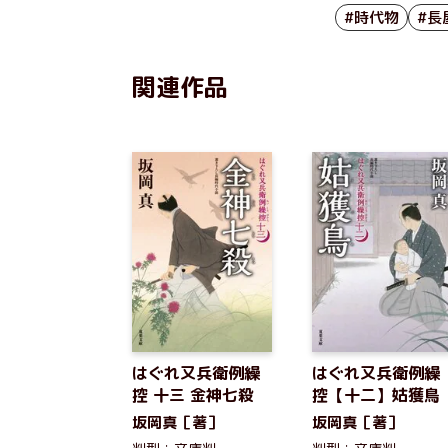
#時代物
#長
関連作品
はぐれ又兵衛例繰
はぐれ又兵衛例繰
控 十三 金神七殺
控【十二】姑獲鳥
坂岡真［著］
坂岡真［著］