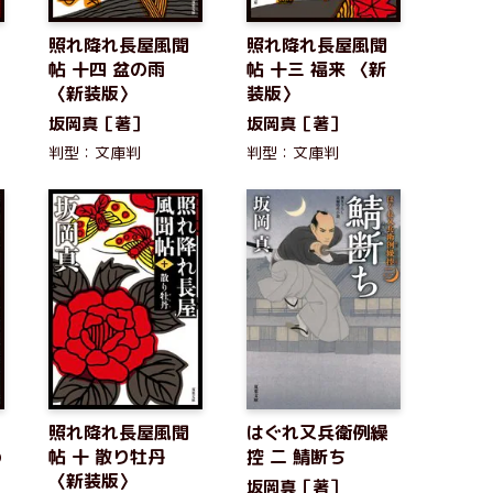
照れ降れ長屋風聞
照れ降れ長屋風聞
帖 十四 盆の雨
帖 十三 福来 〈新
〈新装版〉
装版〉
坂岡真［著］
坂岡真［著］
判型：文庫判
判型：文庫判
照れ降れ長屋風聞
はぐれ又兵衛例繰
め
帖 十 散り牡丹
控 二 鯖断ち
〈新装版〉
坂岡真［著］