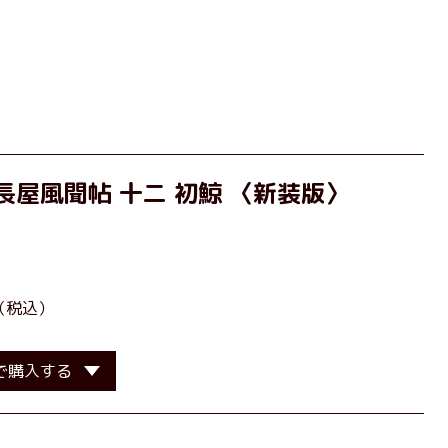
長屋風聞帖 十二 初鯨 〈新装版〉
］
（税込）
で購入する