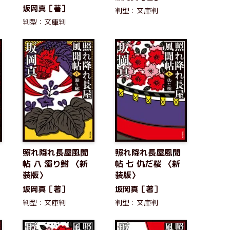
坂岡真［著］
判型：文庫判
判型：文庫判
照れ降れ長屋風聞
照れ降れ長屋風聞
帖 八 濁り鮒 〈新
帖 七 仇だ桜 〈新
装版〉
装版〉
坂岡真［著］
坂岡真［著］
判型：文庫判
判型：文庫判