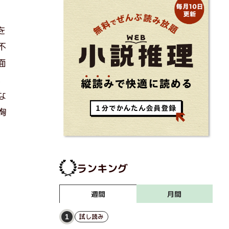
を
不
面
。
な
胸
ランキング
月間
週間
試し読み
1