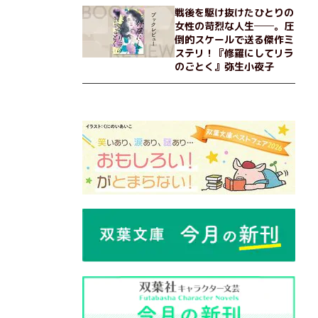
戦後を駆け抜けたひとりの
女性の苛烈な人生──。圧
倒的スケールで送る傑作ミ
ステリ！『修羅にしてリラ
のごとく』弥生小夜子