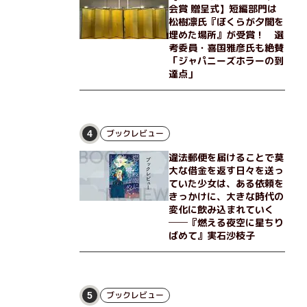
会賞 贈呈式】短編部門は
松樹凛氏『ぼくらが夕闇を
埋めた場所』が受賞！ 選
考委員・喜国雅彦氏も絶賛
「ジャパニーズホラーの到
達点」
ブックレビュー
4
違法郵便を届けることで莫
大な借金を返す日々を送っ
ていた少女は、ある依頼を
きっかけに、大きな時代の
変化に飲み込まれていく
──『燃える夜空に星ちり
ばめて』実石沙枝子
ブックレビュー
5