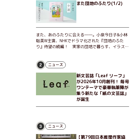
また団地のふたり(1/2)
また、あのふたりに会える――。小泉今日子&小林
聡美W主演、NHKでドラマ化された『団地のふた
り』待望の続編！ 実家の団地で暮らす、イラスト
レーターのなっちゃんこと奈津子と、大学非常勤講
師のノエチこと野枝。フリマアプリの売り上げでち
ょっとした贅沢を楽しんだり、近所のおばちゃんの
ニュース
2
恋バナを聞いてあげたり、部屋でふたりだけの「台
新文芸誌「Leaf リーフ」
湾映画祭」を催したり。50代独身、幼なじみの変
が2026年10月創刊！ 毎号
わらぬ友情とささやかな幸せの日々を描く。
ワンテーマで豪華執筆陣が
集う新たな「紙の文芸誌」
が誕生
ニュース
3
【第79回日本推理作家協