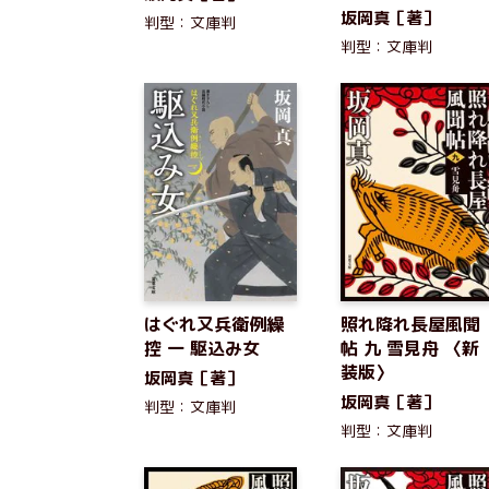
坂岡真［著］
判型：文庫判
判型：文庫判
はぐれ又兵衛例繰
照れ降れ長屋風聞
控 一 駆込み女
帖 九 雪見舟 〈新
装版〉
坂岡真［著］
坂岡真［著］
判型：文庫判
判型：文庫判