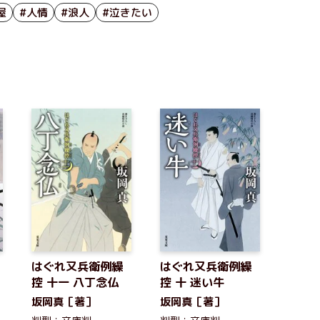
屋
#人情
#浪人
#泣きたい
はぐれ又兵衛例繰
はぐれ又兵衛例繰
控 十一 八丁念仏
控 十 迷い牛
坂岡真［著］
坂岡真［著］