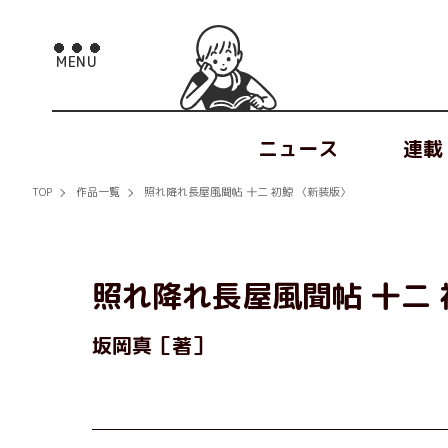
ニュース
連載
TOP
作品一覧
照れ降れ長屋風聞帖 十二 初鯨 〈新装版〉
照れ降れ長屋風聞帖 十二 
坂岡真［著］