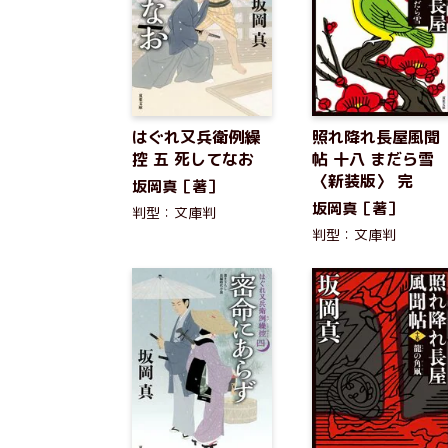
はぐれ又兵衛例繰
照れ降れ長屋風聞
控 五 死してなお
帖 十八 まだら雪
〈新装版〉 完
坂岡真［著］
坂岡真［著］
判型：文庫判
判型：文庫判