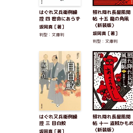
はぐれ又兵衛例繰
照れ降れ長屋風聞
控 四 密命にあらず
帖 十五 龍の角凧
〈新装版〉
坂岡真［著］
坂岡真［著］
判型：文庫判
判型：文庫判
はぐれ又兵衛例繰
照れ降れ長屋風聞
控 三 目白鮫
帖 十一 盗賊かも
〈新装版〉
坂岡真［著］