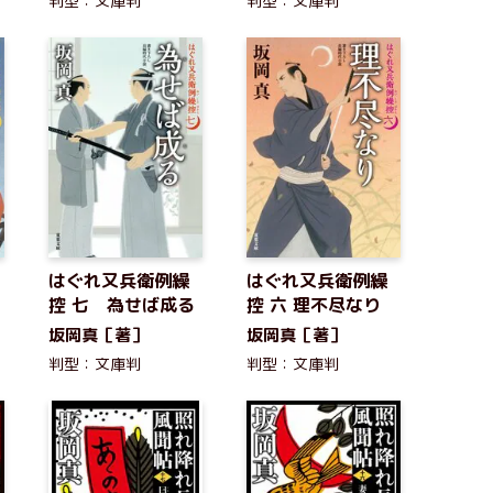
判型：文庫判
判型：文庫判
はぐれ又兵衛例繰
はぐれ又兵衛例繰
控 七 為せば成る
控 六 理不尽なり
坂岡真［著］
坂岡真［著］
判型：文庫判
判型：文庫判