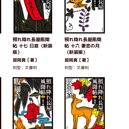
照れ降れ長屋風聞
照れ降れ長屋風聞
帖 十七 曰窓〈新装
帖 十六 妻恋の月
版〉
〈新装版〉
坂岡真［著］
坂岡真［著］
判型：文庫判
判型：文庫判