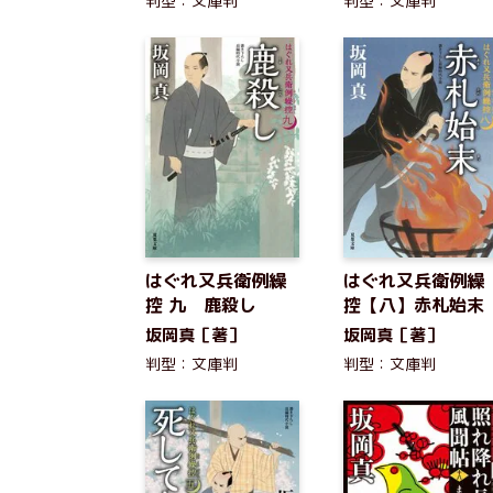
判型：文庫判
判型：文庫判
はぐれ又兵衛例繰
はぐれ又兵衛例繰
控 九 鹿殺し
控【八】赤札始末
坂岡真［著］
坂岡真［著］
判型：文庫判
判型：文庫判