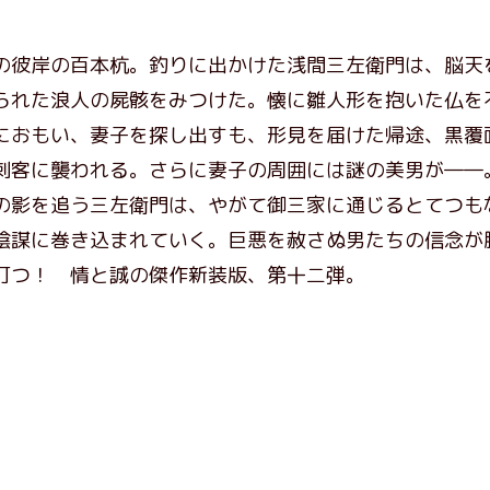
の彼岸の百本杭。釣りに出かけた浅間三左衛門は、脳天
られた浪人の屍骸をみつけた。懐に雛人形を抱いた仏を
におもい、妻子を探し出すも、形見を届けた帰途、黒覆
刺客に襲われる。さらに妻子の周囲には謎の美男が――
の影を追う三左衛門は、やがて御三家に通じるとてつも
陰謀に巻き込まれていく。巨悪を赦さぬ男たちの信念が
打つ！ 情と誠の傑作新装版、第十二弾。