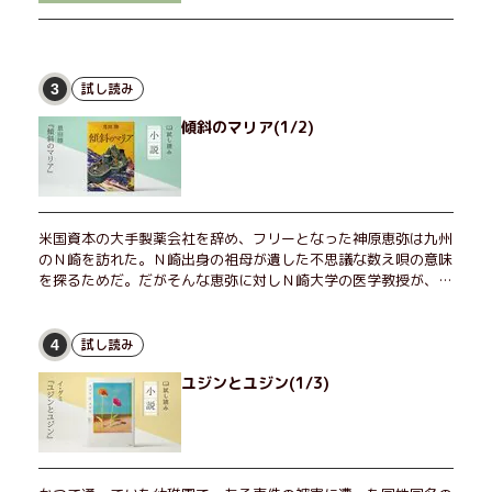
試し読み
3
傾斜のマリア(1/2)
米国資本の大手製薬会社を辞め、フリーとなった神原恵弥は九州
のＮ崎を訪れた。Ｎ崎出身の祖母が遺した不思議な数え唄の意味
を探るためだ。だがそんな恵弥に対しＮ崎大学の医学教授が、米
国の監視下に置かれている女性科学者への接触を求めてきた。出
島で見つかったある物質について博士の意見を聞きたいという。
恵弥は、まるで影のような存在の博士とまみえることはできるの
試し読み
4
か？ そして、唄の歌詞「かたむくマリア」に込められた秘密と
ユジンとユジン(1/3)
は？ 謎めいたラストが鮮烈な余韻を残すシリーズ第四作！