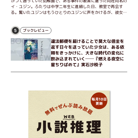
かつて通っていた幼稚園で、ある事件の被害に遭った同姓同名の
イ・ユジン。ふたりは中学二年生に進級した日、教室で再会す
る。驚いたユジンはもうひとりのユジンに声をかけるが、彼女は
「人違いだ」と言い張り、さらにあの頃の記憶をすべて喪ってい
て……。韓国で世代を超えて愛され続け、35万部を突破したベス
トセラー小説の邦訳版。
ブックレビュー
5
違法郵便を届けることで莫大な借金を
返す日々を送っていた少女は、ある依
頼をきっかけに、大きな時代の変化に
飲み込まれていく──『燃える夜空に
星ちりばめて』実石沙枝子