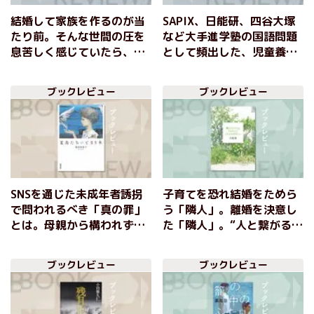
結婚して家族を作るのが当
SAPIX、日能研、四谷大塚
たり前。そんな世間の圧を
など大手進学塾の国語問題
息苦しく感じていたら、亡
として頻出した、児童養護
くなった友人が幽霊となっ
施設で暮らす女子高生の青
て現れて──『マリッジ・
春物語 『ななみの海』朝
ブックレビュー
ブックレビュー
アンド・ゴースト・ストー
比奈あすか
リー』大前粟生
SNSを通じた未成年者誘拐
子育てを恐れ結婚をためら
で問われるべき「真の罪」
う「隣人」。離婚を決意し
とは。母親から構われず育
た「隣人」。“人と繋がるこ
った少女が大人になり、封
と”とは？『隣人のうたはう
印していた過去の記憶と向
るさくて、ときどきやさし
ブックレビュー
ブックレビュー
き合う 『夏鳥たちのとま
い』白尾悠
り木』奥田亜希子