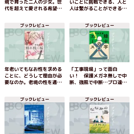
境で育った二人の少女。世
いことに挑戦できる、人と
代を超えて愛される希望の
人は繫がることができる、
物語 『ユジンとユジン』
そんなポジティブなメッセ
イ・グミ
ージに心温まる 『おはな
ブックレビュー
ブックレビュー
しの時子』朝比奈あすか
年老いてもなお性を求める
「工事現場」って面白
ことに、どうして理由が必
い！ 保護メガネ無しで中
要なのか。老境の性を通じ
断、強風で中断…プロ達の
て描き出すヒューマンドラ
正論と本音、狡さと良心、
マ 『枯れ枝に桜』君嶋彼
矜持と諦念が入り混じる工
ブックレビュー
ブックレビュー
方
事現場ノベル 『緑十字の
エース』石田夏穂