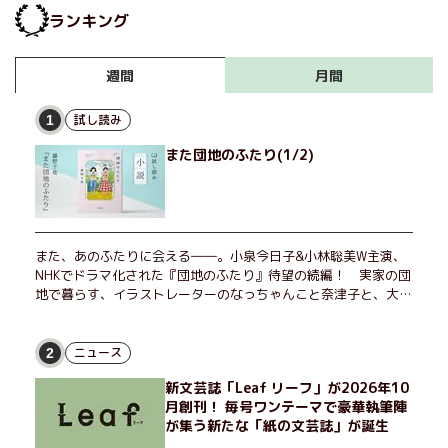
ち』イ・グミ［著］／李明
ランキング
玉［訳］
月間
週間
試し読み
1
また団地のふたり(1/2)
また、あのふたりに会える――。小泉今日子&小林聡美W主演、
NHKでドラマ化された『団地のふたり』待望の続編！ 実家の団
地で暮らす、イラストレーターのなっちゃんこと奈津子と、大学
非常勤講師のノエチこと野枝。フリマアプリの売り上げでちょっ
とした贅沢を楽しんだり、近所のおばちゃんの恋バナを聞いてあ
げたり、部屋でふたりだけの「台湾映画祭」を催したり。50代
ニュース
2
独身、幼なじみの変わらぬ友情とささやかな幸せの日々を描く。
新文芸誌「Leaf リーフ」が2026年10
月創刊！ 毎号ワンテーマで豪華執筆陣
が集う新たな「紙の文芸誌」が誕生