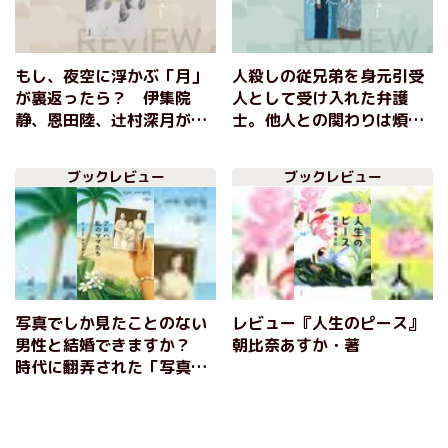
もし、夜空に浮かぶ「月」
人殺しの従兄弟を身元引受
が裏返ったら？ 伊集院
人として受け入れた弁護
静、恩田陸、辻村深月が推
士。他人との関わりは煩わ
薦！ 「月」をモチーフ
しいこともあるが、素晴ら
に、日常が一変する恐怖を
しいことでもあると再認識
ブックレビュー
ブックレビュー
描いたダークファンタジ
できる心優しいミステリ
ー 『残月記』小田雅久仁
ー 『籠の中のふたり』薬
丸岳
写真でしか見たことのない
レビュー『人生のピース』
男性と結婚できますか？
朝比奈あすか・著
時代に翻弄された「写真花
嫁」たちの激動の半生を描
く韓国のベストセラー小
説 『アロハ、私のママた