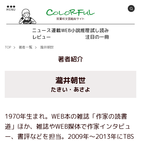
双葉社文芸総合サイト
ニュース
連載
WEB小説推理
試し読み
レビュー
注目の一冊
TOP
著者一覧
瀧井朝世
著者紹介
瀧井朝世
たきい・あさよ
1970年生まれ。WEB本の雑誌「作家の読書
道」ほか、雑誌やWEB媒体で作家インタビュ
ー、書評などを担当。2009年～2013年にTBS